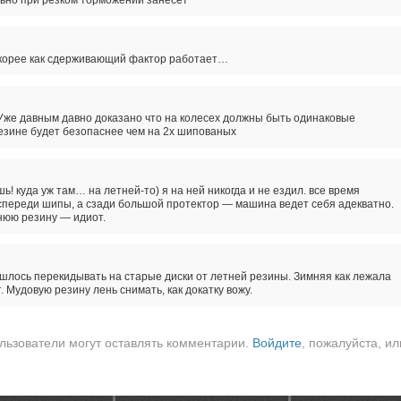
ьно при резком торможении занесет
скорее как сдерживающий фактор работает…
Уже давным давно доказано что на колесех должны быть одинаковые
езине будет безопаснее чем на 2х шипованых
! куда уж там… на летней-то) я на ней никогда и не ездил. все время
 спереди шипы, а сзади большой протектор — машина ведет себя адекватно.
тнюю резину — идиот.
шлось перекидывать на старые диски от летней резины. Зимняя как лежала
т. Мудовую резину лень снимать, как докатку вожу.
льзователи могут оставлять комментарии.
Войдите
, пожалуйста, ил