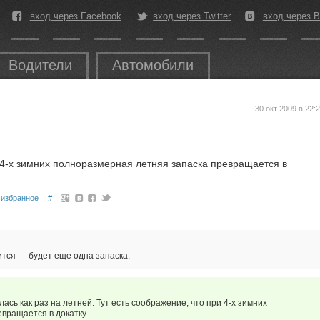
вход через Facebook
вход через Twitter
вход через В
Водители
Автомобили
30 окт 2009 в 22:
и 4-х зимних полноразмерная летняя запаска превращается в
избранное
#
дится — будет еще одна запаска.
ась как раз на летней. Тут есть соображение, что при 4-х зимних
вращается в докатку.