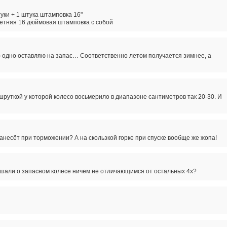
туки + 1 штука штамповка 16"
 летняя 16 дюймовая штамповка с собой
е) одно оставляю на запас… Соответственно летом получается зимнее, а
руткой у которой колесо восьмерило в диапазоне сантиметров так 20-30. И
занесёт при торможении? А на скользкой горке при спуске вообще же жопа!
ышали о запасном колесе ничем не отличающимся от остальных 4х?