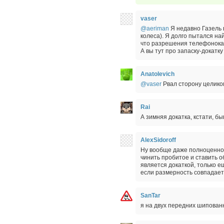
vaser
@aeriman
Я недавно Газель 
колеса). Я долго пытался най
что разрешения телефонокам
А вы тут про запаску-докатку 
Anatolevich
@vaser
Рвал сторону целиком
Rai
А зимняя докатка, кстати, б
AlexSidoroff
Ну вообще даже полноценное 
чинить пробитое и ставить 
является докаткой, только е
если размерность совпадает
SanTar
я на двух передних шипова