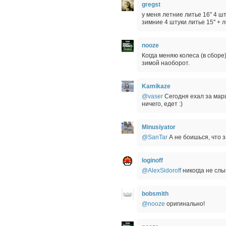
gregst
у меня летние литье 16" 4 ш
зимние 4 штуки литье 15" +
nooze
Когда меняю колеса (в сбор
зимой наоборот.
Kamikaze
@vaser
Сегодня ехал за марш
ничего, едет :)
Minusiyator
@SanTar
А не боишься, что 
loginoff
@AlexSidoroff
никогда не сл
bobsmith
@nooze
оригинально!