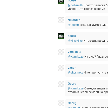
nooze
@bobsmith
Просто запаска бы
уверен, что колесо в норме 
NikoNiko
@nooze
тоже так думаю сдел
nooze
@NikoNiko
И таскать на одно
vkosinets
@Kamikaze
Ну а че? Главное
vaser
@vkosinets
И не пропустить м
Georg
@Kamikaze
Сегодня видел м
отвалившееся лежали на про
Georg