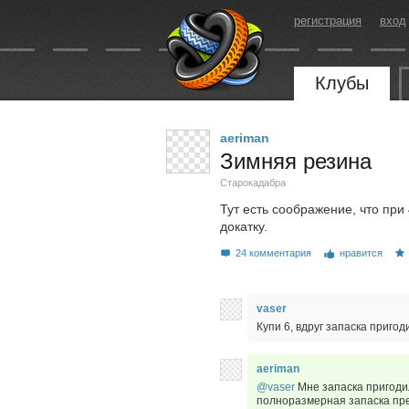
регистрация
вход
Клубы
aeriman
Зимняя резина
Старокадабра
Тут есть соображение, что пр
докатку.
24 комментария
нравится
vaser
Купи 6, вдруг запаска приго
aeriman
@vaser
Мне запаска пригодил
полноразмерная запаска пре