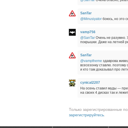
@SanTar
Очень опасно, реал
SanTar
@Minusiyator
боюсь, но это 
vamp756
@SanTar
Очень не разумно. 
покрышки. Даже на летней р
SanTar
@vamptheme
здаврова живешь
всесезонку ставлю. поэтому
и кто там доказывал про ле
cynical2207
На осень ставил муды — при
на своих 4 дисках так и лежи
Только зарегистрированные по
зарегистрируйтесь
.