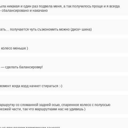
ла никакая и один раз подвела меня, а так получилось проще и я всегда
— сбалансировано и накачано
ать… получается чуть съэкономить можно (диск+ шина)
 колесо меньше )
 — сделать балансировку!
омент когда корд начнет стираться :-)
аршрутку со сломанной задней осью, спаренное колесо с полуосью
езжей части, так что маршрутками нас не удивишь )