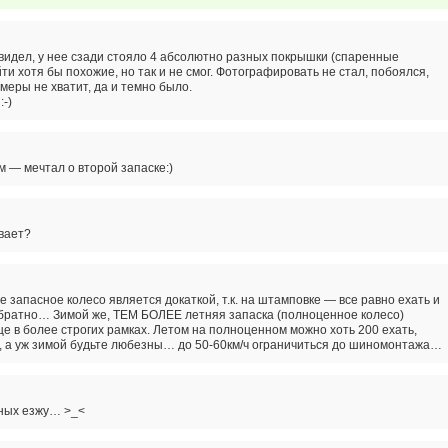
видел, у нее сзади стояло 4 абсолютно разных покрышки (спаренные
ти хотя бы похожие, но так и не смог. Фотографировать не стал, побоялся,
еры не хватит, да и темно было.
:-)
 — мечтал о второй запаске:)
ывает?
запасное колесо является докаткой, т.к. на штамповке — все равно ехать и
обратно… Зимой же, ТЕМ БОЛЕЕ летняя запаска (полноценное колесо)
ще в более строгих рамках. Летом на полноценном можно хоть 200 ехать,
, а уж зимой будьте любезны… до 50-60км/ч ограничиться до шиномонтажа…
нных езжу… >_<