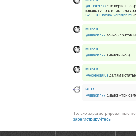
MishaD
@Hunter777
это верно про кр
кризиса у него и так дела х
GAZ-13-Chayka-Volzkiy.html
(
MishaD
@dimon777
точно ) притом 
MishaD
@dimon777
аналогично ))
MishaD
@ecologiarus
да там в статье
leust
@dimon777
диалог «три-сем
Только зарегистрированные по
зарегистрируйтесь
.