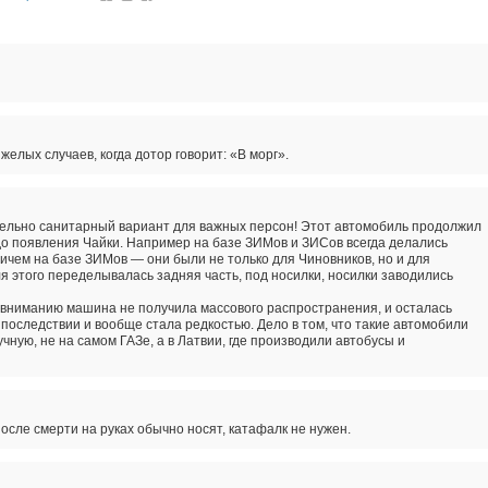
желых случаев, когда дотор говорит: «В морг».
тельно санитарный вариант для важных персон! Этот автомобиль продолжил
до появления Чайки. Например на базе ЗИМов и ЗИСов всегда делались
ичем на базе ЗИМов — они были не только для Чиновников, но и для
я этого переделывалась задняя часть, под носилки, носилки заводились
вниманию машина не получила массового распространения, и осталась
 последствии и вообще стала редкостью. Дело в том, что такие автомобили
учную, не на самом ГАЗе, а в Латвии, где производили автобусы и
осле смерти на руках обычно носят, катафалк не нужен.