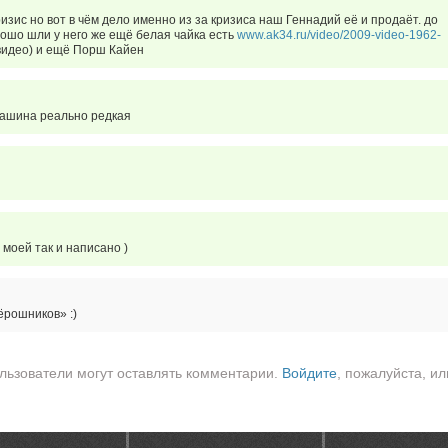
изис но вот в чём дело именно из за кризиса наш Геннадий её и продаёт. до
орошо шли у него же ещё белая чайка есть
www.ak34.ru/video/2009-video-1962-
видео) и ещё Порш Кайен
машина реально редкая
 моей так и написано )
ёрошников» :)
льзователи могут оставлять комментарии.
Войдите
, пожалуйста, ил