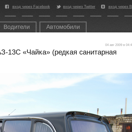
вход через Facebook
вход через Twitter
вход через В
Водители
Автомобили
04 авг 2009 в 04:
АЗ-13С «Чайка» (редкая санитарная