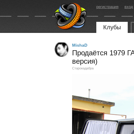
регистрация
вход
Клубы
MishaD
Продаётся 1979 Г
версия)
Старокадабра