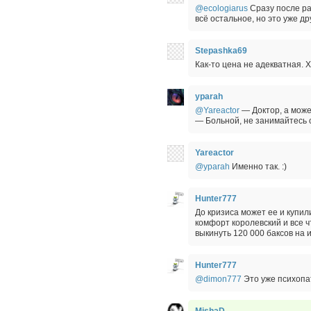
@ecologiarus
Сразу после ра
всё остальное, но это уже д
Stepashka69
Как-то цена не адекватная. 
yparah
@Yareactor
— Доктор, а може
— Больной, не занимайтесь с
Yareactor
@yparah
Именно так. :)
Hunter777
До кризиса может ее и купили
комфорт королевский и все ч
выкинуть 120 000 баксов на и
Hunter777
@dimon777
Это уже психопат