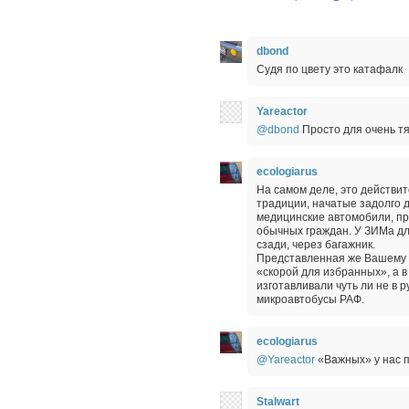
dbond
Судя по цвету это катафалк
Yareactor
@dbond
Просто для очень тя
ecologiarus
На самом деле, это действи
традиции, начатые задолго 
медицинские автомобили, пр
обычных граждан. У ЗИМа дл
сзади, через багажник.
Представленная же Вашему 
«скорой для избранных», а в
изготавливали чуть ли не в р
микроавтобусы РАФ.
ecologiarus
@Yareactor
«Важных» у нас п
Stalwart