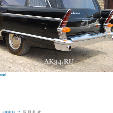
ров!
избранное
#