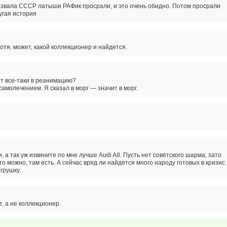
звала СССР латыши РАФик просрали, и это очень обидно. Потом просрали
ругая история
Хотя, может, какой коллекционер и найдется.
т все-таки в реанимацию?
амолечением. Я сказал в морг — значит в морг.
, а так уж извините по мне лучше Audi A8. Пусть нет советского шарма, зато
то можно, там есть. А сейчас вряд ли найдется много народу готовых в кризис
грушку.
, а не коллекционер.