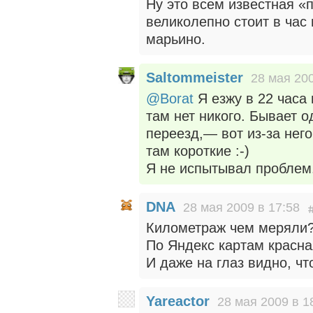
Ну это всем известная «п
великолепно стоит в час 
марьино.
Saltommeister
28 мая 200
@Borat
Я езжу в 22 часа 
там нет никого. Бывает о
переезд,— вот из-за нег
там короткие :-)
Я не испытывал проблем
DNA
28 мая 2009 в 17:58
Километраж чем меряли
По Яндекс картам красная
И даже на глаз видно, что
Yareactor
28 мая 2009 в 1