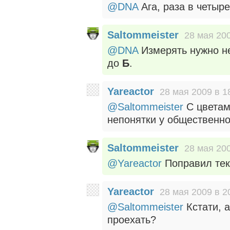
@DNA
Ага, раза в четыр
Saltommeister
28 мая 200
@DNA
Измерять нужно не
до
Б
.
Yareactor
28 мая 2009 в 1
@Saltommeister
С цветам
непонятки у общественно
Saltommeister
28 мая 200
@Yareactor
Поправил текс
Yareactor
28 мая 2009 в 2
@Saltommeister
Кстати, 
проехать?