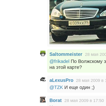
Saltommeister
28 мая 200
@frikadel
По Волжскому эт
на этой карте?
aLexusPro
28 мая 2009 в 
@TZK
И еще один ;)
Borat
28 мая 2009 в 17:50