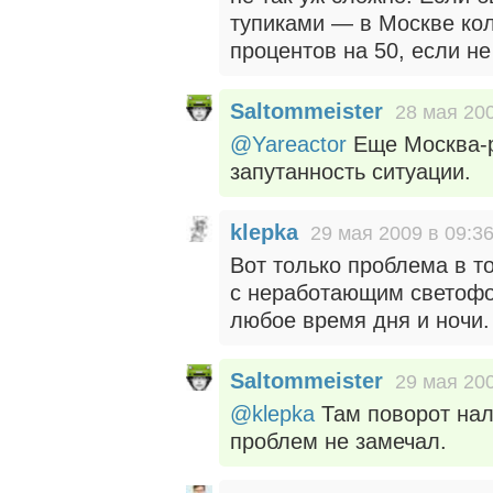
тупиками — в Москве кол
процентов на 50, если н
Saltommeister
28 мая 200
@Yareactor
Еще Москва-р
запутанность ситуации.
klepka
29 мая 2009 в 09:3
Вот только проблема в то
с неработающим светофо
любое время дня и ночи.
Saltommeister
29 мая 200
@klepka
Там поворот нал
проблем не замечал.