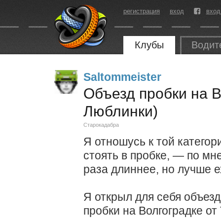
регистрация
вход
вход
Клубы
Водит
Saltommeister
Объезд пробки на В
Люблинки)
Старокадабра
Я отношусь к той категор
стоять в пробке, — по мн
раза длиннее, но лучше е
Я открыл для себя объез
пробки на Волгоградке от