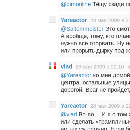
@dimonline
Тёщу сзади п
Yareactor
28 мая 2009 в 2
@Saltommeister
Это смотр
А вообще, тому, кто план
нужно все оторвать. Ну 
или прорыть дырку под ж
vlad
28 мая 2009 в 22:10
@Yareactor
ко мне домой
центра, остальные улицы
дорогой. Враг не пройдет,
Yareactor
28 мая 2009 в 2
@vlad
Во-во… И я о том 
или сделать «трамплины
не так уж сложно. Если 