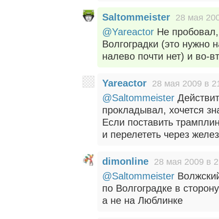
Saltommeister
28 мая 200
@Yareactor
Не пробовал, 
Волгоградки (это нужно 
налево почти нет) и во-в
Yareactor
28 мая 2009 в 2
@Saltommeister
Действите
прокладывал, хочется зн
Если поставить трамплин
и перелететь через железк
dimonline
28 мая 2009 в 2
@Saltommeister
Волжский
по Волгоградке в сторон
а не на Люблинке