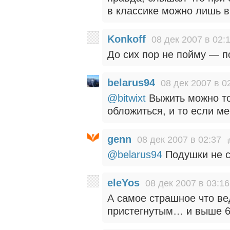
в классике можно лишь в
Konkoff
08 дек 2007 в 02:
До сих пор не пойму — п
belarus94
08 дек 2007 в 0
@bitwixt
Выжить можно то
обложиться, и то если ме
genn
08 дек 2007 в 02:37
@belarus94
Подушки не с
eleYos
08 дек 2007 в 03:16
А самое страшное что ве
пристегнутым… и выше 6