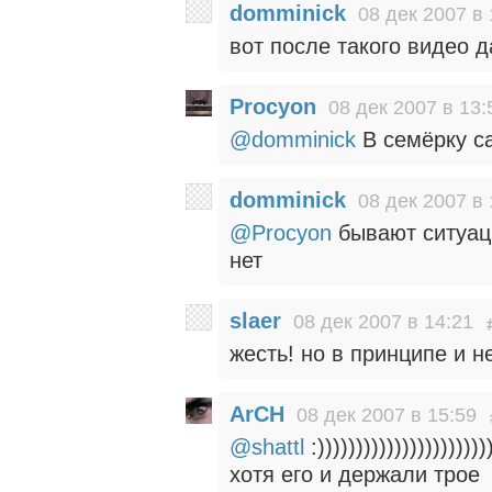
domminick
08 дек 2007 в 
вот после такого видео д
Procyon
08 дек 2007 в 13:
@domminick
В семёрку са
domminick
08 дек 2007 в 
@Procyon
бывают ситуаци
нет
slaer
08 дек 2007 в 14:21
жесть! но в принципе и н
ArCH
08 дек 2007 в 15:59
@shattl
:))))))))))))))))))))))
хотя его и держали трое