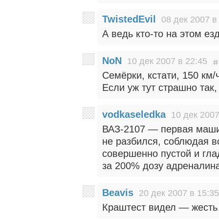
TwistedEvil
08 дек 2007 в
А ведь кто-то на этом езд
NoN
10 дек 2007 в 22:45
Семёрки, кстати, 150 км
Если уж тут страшно так,
vodkaseledka
10 дек 2007
ВАЗ-2107 — первая машин
не разбился, соблюдая в
совершенно пустой и гла
за 200% дозу адреналина
Beavis
20 дек 2007 в 15:35
Краштест видел — жесть