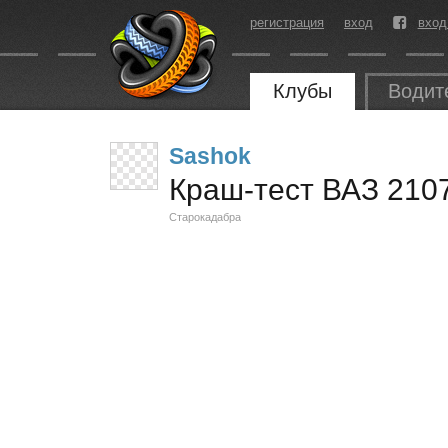
регистрация
вход
вход
Клубы
Водит
Sashok
Краш-тест ВАЗ 210
Старокадабра