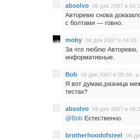
absolvo
08 дек 2007 в 03:
Авторевю снова доказало
с болтами — говно.
moby
08 дек 2007 в 04:45
За что люблю Авторевю, 
информативные.
Bob
08 дек 2007 в 05:38
Я вот думаю,разница ме
тестах?
absolvo
08 дек 2007 в 06:
@Bob
Естественно.
brotherhoodofsteel
08 де