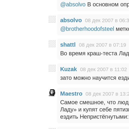
@absolvo
В основном опр
absolvo
08 дек 2007 в 06:
@brotherhoodofsteel
метк
shattl
08 дек 2007 в 07:19
Во время краш-теста Лад
Kuzak
08 дек 2007 в 11:02
зато можно научится езди
Maestro
08 дек 2007 в 13:
Самое смешное, что люди
Ладу» и купят себе пяти
ездить Непристёгнутыми: