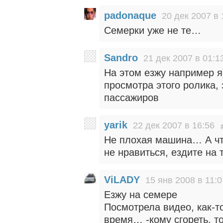
padonaque
20 дек 2007 в 
Семерки уже не те…
Sandro
21 дек 2007 в 01:1
На этом езжу например я
просмотра этого ролика,
пассажиров
yarik
22 дек 2007 в 16:56
Не плохая машина… А чт
не нравиться, ездите на 
ViLADY
15 янв 2008 в 11:0
Езжу на семере
Посмотрела видео, как-т
время… -кому сгореть, т