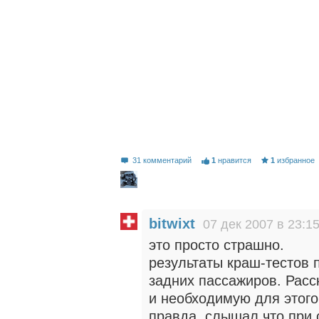
31 комментарий
1
нравится
1
избранное
bitwixt
07 дек 2007 в 23:1
это просто страшно.
результаты краш-тестов 
задних пассажиров. Рас
и необходимую для этого
правда, слышал что при