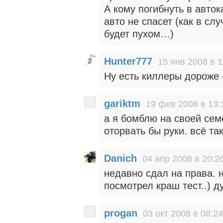
А кому погибнуть в авток
авто не спасет (как в с
будет пухом…)
Hunter777
15 янв 2008 в 1
Ну есть киллеры дороже —
gariktm
19 фев 2008 в 13:
а я бомблю на своей сем
оторвать бы руки. всё та
Danich
04 апр 2008 в 20:2
недавно сдал на права. 
посмотрел краш тест..) 
progan
03 окт 2008 в 08:24