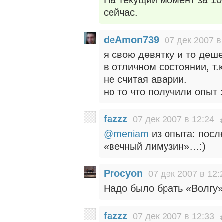
сейчас.
deAmon739
07 дек 2007 в
я свою девятку и то деш
в отличном состоянии, т.
не считая аварии.
но то что получили опыт 
fazzz
07 дек 2007 в 12:24
@meniam
из опыта: посл
«вечный лимузин»…:)
Procyon
07 дек 2007 в 12:
Надо было брать «Волгу»
fazzz
07 дек 2007 в 12:33