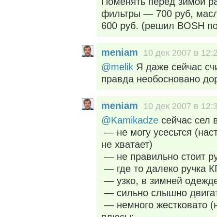
Поменять перед зимой р
фильтры — 700 руб, масл
600 руб. (решил BOSH п
meniam
10 дек 2007 в 12:
@melik
Я даже сейчас сч
правда необосновано дор
meniam
10 дек 2007 в 12:
@Kamikadze
сейчас сел в
— не могу усесьтся (нас
не хватает)
— не правильно стоит р
— где то далеко ручка К
— узко, в зимней одежд
— сильно слышно двига
— немного жестковато (н
плюсы: