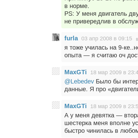
в норме.
PS: У меня двигатель д
не привередлив в обслу
furla
03 апр 2008 в 09:15
я тоже училась на 9-ке.
опыта — я считаю оч дос
MaxGTi
18 мар 2009 в 23:
@Lebedev
Было бы интере
данные. Я про «двигател
MaxGTi
18 мар 2009 в 23:
А у меня девятка — втор
шестерка меня вполне ус
быстро чинилась в любом