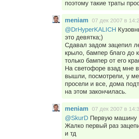
поэтому такие траты про
meniam
07 дек 2007 в 14:
@DrHyperKALICH
Кузовны
это девятка;)
Сдавал задом зацепил ле
крыло, бампер благо до 
только бампер от его кра
На светофоре взад мне в
вышли, посмотрели, у ме
просели и все, дома под
на этом закончилась.
meniam
07 дек 2007 в 14:
@SkurD
Первую машину 
Жалко первый раз зацепи
и тд