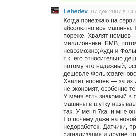
Lebedev
07 дек 2007 в 14:
Когда приезжаю на серви
абсолютно все машины. 
пореже. Хвалят немцев 
миллионники; БМВ, пото
невозможно;Ауди и Фольк
т.к. его относительно де
потому что надежный, ос
дешевле Фольксвагеновс
Хвалят японцев — за их д
не экономят, особенно т
У меня есть знакомый в 
машины в шутку называет
так. У меня 7ка, и мне он
Но почему даже на новой
недоработок. Датчики, п
сигнализация и другие п