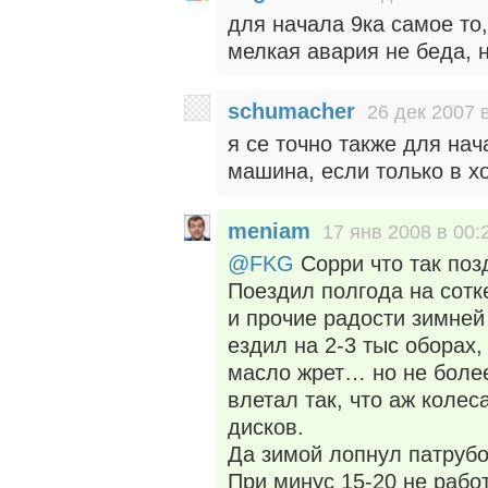
для начала 9ка самое то
мелкая авария не беда, н
schumacher
26 дек 2007 
я се точно также для нач
машина, если только в х
meniam
17 янв 2008 в 00:
@FKG
Сорри что так позд
Поездил полгода на сотк
и прочие радости зимней 
ездил на 2-3 тыс оборах, 
масло жрет… но не более
влетал так, что аж колес
дисков.
Да зимой лопнул патрубок
При минус 15-20 не работ