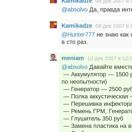
Kamikadze
08 дек 2007 в 
@absolvo
Да, правда инте
Kamikadze
08 дек 2007 в 
@Hunter777
не знаю как 
в сто раз.
meniam
10 дек 2007 в 12:
@absolvo
Давайте вместе
— Аккумулятор — 1500 р
по неопытности)
— Генератор — 2500 руб
— Полка аккустическая 
— Перешивка инфектора,
— Ремень ГРМ, Генерато
— Глушитель 350 руб
— Замена пластика на в