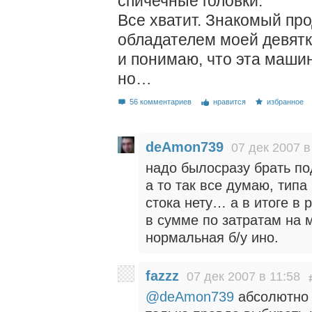
спичечные головки.
Все хватит. Знакомый про
обладателем моей девятки
и понимаю, что эта машин
но…
56 комментариев
нравится
избранное
deAmon739
07 дек 2007 в
надо былосразу брать п
а то так все думаю, типа
стока нету… а в итоге в 
в сумме по затратам на 
нормальная б/у ино.
fazzz
07 дек 2007 в 11:58
@deAmon739
абсолютно 