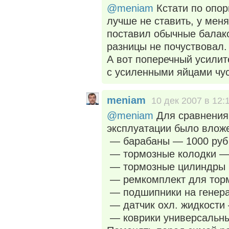
@meniam
Кстати по опор
лучше не ставить, у меня
поставил обычные балако
разницы не почуствовал.
А вот поперечный усилите
с усиленными яйцами чу
meniam
10 дек 2007 в 12:
@meniam
Для сравнения,
эксплуатации было влож
— барабаны — 1000 руб 
— тормозные колодки — 
— тормозные цилиндры 7
— ремкомплект для торм
— подшипники на генера
— датчик охл. жидкости
— коврики универсальны