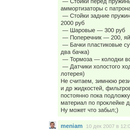
— Стойки перед пружины
аммортизаторы с патрон
— Стойки задние пружин
2000 руб
— Шаровые — 300 руб
— Поперечник — 200, я
— Бачки пластиковые су
два бачка)
— Тормоза — колодки вс
— Датчики холостого ход
лотерея)
Не считаем, зимнюю рези
и др жидкостей, фильтро
постоянно пока подложку
материал по проклейке 
Ну может что забыл;)
meniam
10 дек 2007 в 12: