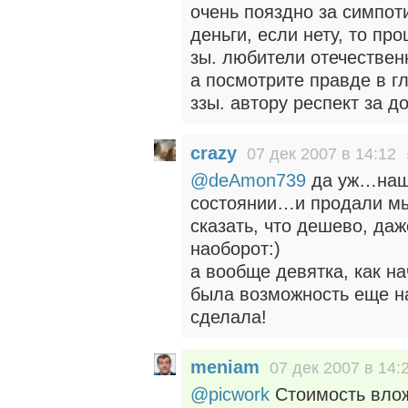
очень пояздно за симпот
деньги, если нету, то п
зы. любители отечествен
а посмотрите правде в гл
ззы. автору респект за д
crazy
07 дек 2007 в 14:12
@deAmon739
да уж…наша
состоянии…и продали мы
сказать, что дешево, даж
наоборот:)
а вообще девятка, как н
была возможность еще на
сделала!
meniam
07 дек 2007 в 14:
@picwork
Стоимость влож