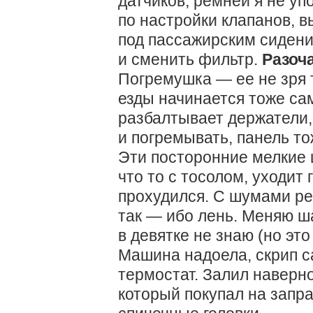
датчиков, ремней я не уп
по настройки клапанов, 
под пассажирским сидени
и сменить фильтр.
Разоч
Погремушка — ее не зря 
езды начинается тоже са
разбалтывает держатели,
и погремывать, панель то
Эти посторонние мелкие 
что то с тосолом, уходит 
прохудился. С шумами ре
так — ибо лень. Меняю ш
в девятке не знаю (но это
Машина надоела, скрип с
термостат. Залил наверно
который покупал на запра