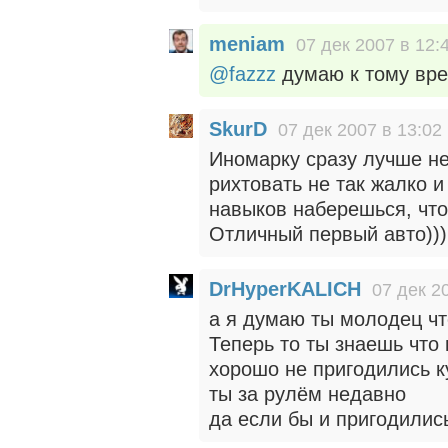
meniam
07 дек 2007 в 12:
@fazzz
думаю к тому вре
SkurD
07 дек 2007 в 13:02
Иномарку сразу лучше не 
рихтовать не так жалко и
навыков наберешься, что
Отличный первый авто)))
DrHyperKALICH
07 дек 2
а я думаю ты молодец что
Теперь то ты знаешь что 
хорошо не пригодились к
ты за рулём недавно
да если бы и пригодились