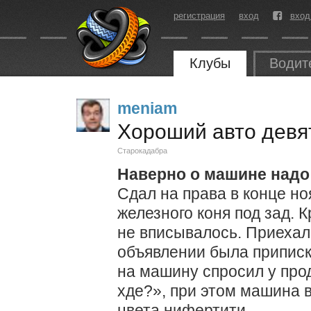
регистрация
вход
вход
Клубы
Водит
meniam
Хороший авто девя
Старокадабра
Наверно о машине надо 
Сдал на права в конце но
железного коня под зад. 
не вписывалось. Приехал
объявлении была приписк
на машину спросил у про
хде?», при этом машина 
цвета нифертити.