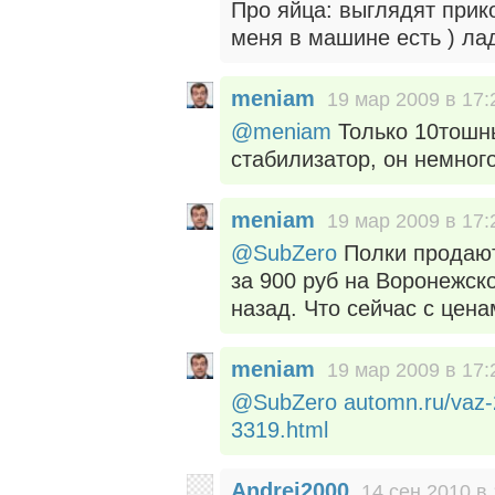
Про яйца: выглядят прико
меня в машине есть ) лад
meniam
19 мар 2009 в 17:
@meniam
Только 10тошны
стабилизатор, он немног
meniam
19 мар 2009 в 17:
@SubZero
Полки продают 
за 900 руб на Воронежск
назад. Что сейчас с цен
meniam
19 мар 2009 в 17:
@SubZero
automn.ru/vaz
3319.html
Andrei2000
14 сен 2010 в 