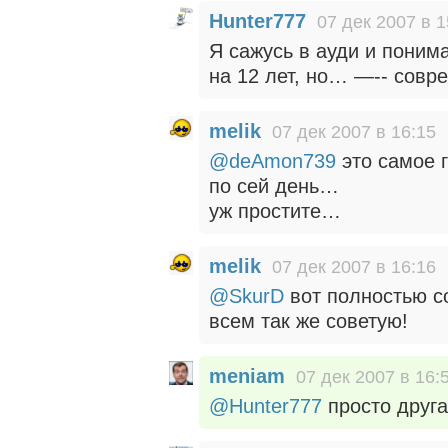
Hunter777
07 дек 2007 в 1
Я сажусь в ауди и поним
на 12 лет, но… —-- совр
melik
07 дек 2007 в 16:15
@deAmon739
это самое 
по сей день…
уж простите…
melik
07 дек 2007 в 16:16
@SkurD
вот полностью с
всем так же советую!
meniam
07 дек 2007 в 16:
@Hunter777
просто друг