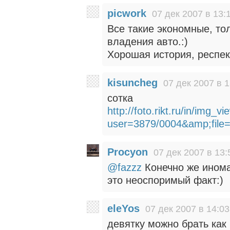
picwork
07 дек 2007 в 13:
Все такие экономные, то
владения авто.:)
Хорошая история, респек
kisuncheg
07 дек 2007 в 1
сотка
http://foto.rikt.ru/in/img_v
user=3879/0004&amp;file=
Procyon
07 дек 2007 в 13:
@fazzz
Конечно же ином
это неоспоримый факт:)
eleYos
07 дек 2007 в 14:03
девятку можно брать как