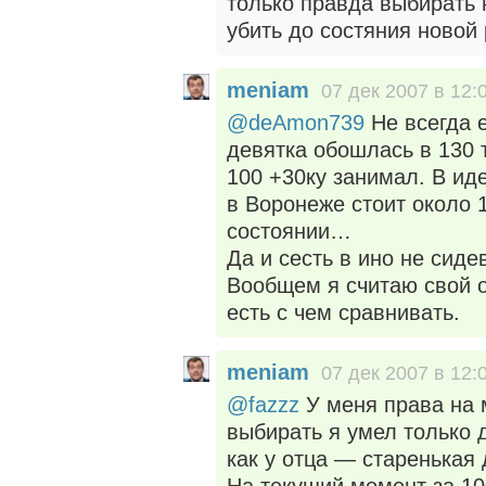
только правда выбирать 
убить до состяния ново
meniam
07 дек 2007 в 12:
@deAmon739
Не всегда е
девятка обошлась в 130 
100 +30ку занимал. В иде
в Воронеже стоит около 
состоянии…
Да и сесть в ино не сид
Вообщем я считаю свой о
есть с чем сравнивать.
meniam
07 дек 2007 в 12:
@fazzz
У меня права на 
выбирать я умел только д
как у отца — старенькая 
На текущий момент за 10