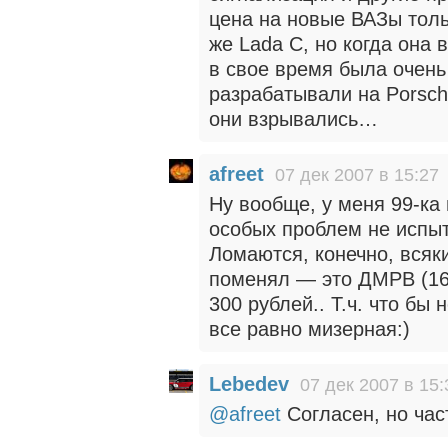
цена на новые ВАЗы толь
же Lada C, но когда она 
в свое время была очень
разрабатывали на Porsch
они взрывались…
afreet
07 дек 2007 в 15:27
Ну вообще, у меня 99-ка
особых проблем не испы
Ломаются, конечно, всяк
поменял — это ДМРВ (160
300 рублей.. Т.ч. что бы
все равно мизерная:)
Lebedev
07 дек 2007 в 15:
@afreet
Согласен, но час