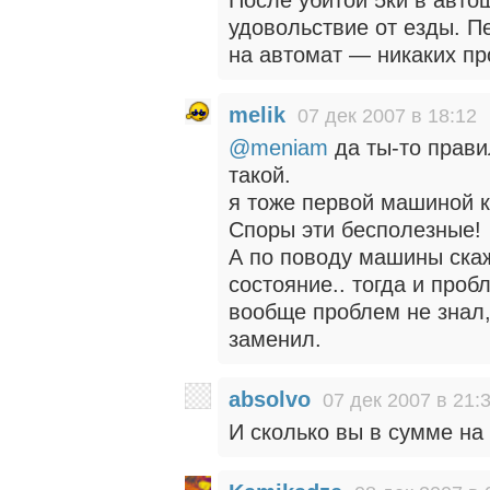
удовольствие от езды. П
на автомат — никаких пр
melik
07 дек 2007 в 18:12
@meniam
да ты-то прави
такой.
я тоже первой машиной к
Споры эти бесполезные!
А по поводу машины скаж
состояние.. тогда и про
вообще проблем не знал,
заменил.
absolvo
07 дек 2007 в 21:
И сколько вы в сумме на