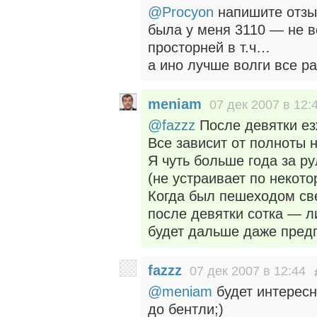
@Procyon
напишите отзыв
была у меня 3110 — не во
просторней в т.ч…
а ино лучше волги все ра
meniam
07 дек 2007 в 12:
@fazzz
После девятки езж
Все зависит от полноты н
Я чуть больше года за р
(не устраивает по некото
Когда был пешеходом св
после девятки сотка — л
будет дальше даже предп
fazzz
07 дек 2007 в 12:44
@meniam
будет интересн
до бентли;)