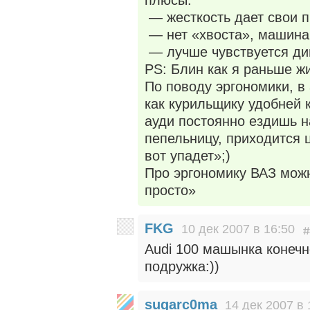
— жесткость дает свои п
— нет «хвоста», машина
— лучше чувствуется ди
PS: Блин как я раньше жи
По поводу эргономики, в
как курильщику удобней 
ауди постоянно ездишь н
пепельницу, приходится 
вот упадет»;)
Про эргономику ВАЗ можн
просто»
FKG
10 дек 2007 в 16:50
Audi 100 машынка конечн
подружка:))
sugarc0ma
14 дек 2007 в 