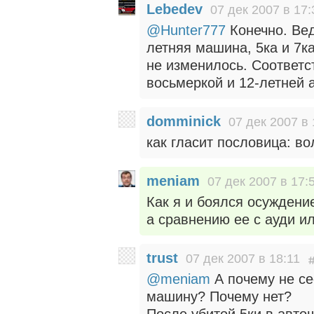
Lebedev
07 дек 2007 в 17:
@Hunter777
Конечно. Вед
летняя машина, 5ка и 7к
не изменилось. Соответс
восьмеркой и 12-летней 
domminick
07 дек 2007 в 
как гласит пословица: во
meniam
07 дек 2007 в 17:
Как я и боялся осуждени
а сравнению ее с ауди ил
trust
07 дек 2007 в 18:11
@meniam
А почему не се
машину? Почему нет?
После убитой 5ки в авто