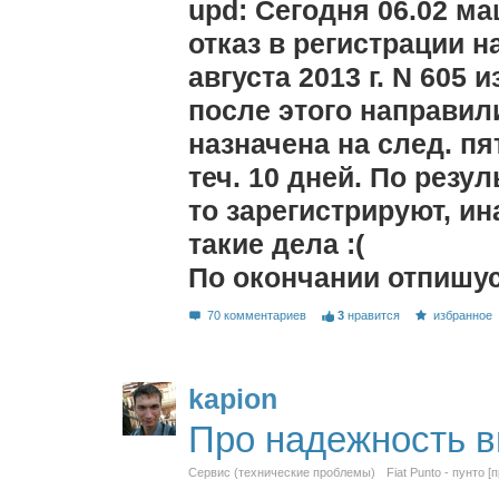
upd: Сегодня 06.02 м
отказ в регистрации н
августа 2013 г. N 605 и
после этого направили
назначена на след. пя
теч. 10 дней. По резу
то зарегистрируют, ин
такие дела :(
По окончании отпишус
70 комментариев
3
нравится
избранное
kapion
Про надежность в
Сервис (технические проблемы)
Fiat Punto - пунто [