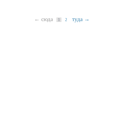
← сюда
туда →
1
2