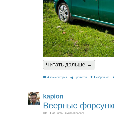
Читать дальшe →
4 комментария
нравится
1
избранное
kapion
Веерные форсунк
DIY
Fiat Punto - пунто [продал]