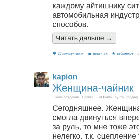
каждому айтишнику сит
автомобильная индустр
способов.
Читать дальшe →
23 комментария
нравится
избранное
kapion
Женщина-чайник
Школа вождения
Пробка
Fiat Punto - пунто [продал]
Сегодняшнее. Женщина 
смогла двинуться впере
за руль, то мне тоже эт
нелегко, т.к. сцепление