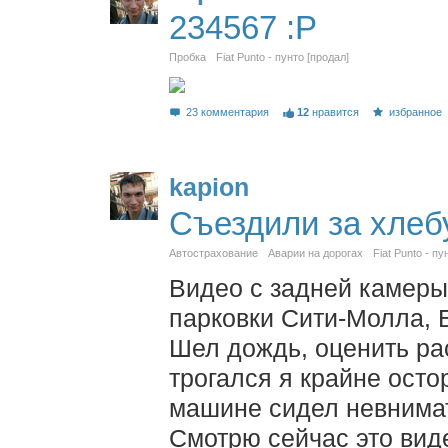
234567 :P
Пробка
Fiat Punto - пунто [продал]
23 комментария
12
нравится
избранное
kapion
Съездили за хле
Автострахование
Аварии на дорогах
Fiat Punto - пу
Видео с задней камеры.
парковки Сити-Молла, 
Шел дождь, оценить ра
трогался я крайне осто
машине сидел невнимат
Смотрю сейчас это виде