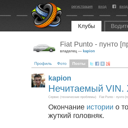
регистрация
вход
вход
Клубы
Водит
Fiat Punto - пунто [
владелец —
kapion
Профиль
Фото
Посты
kapion
Нечитаемый VIN. 
Сервис (технические проблемы)
Fiat Punto - пунто [
Окончание
истории
о то
жуткий головняк.