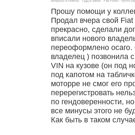
Вопросы и ответы
ПДД и закон
Fiat Punto - пунто [п
Прошу помощи у коллек
Продал вчера свой Fiat
прекрасно, сделали дог
вписали нового владел
переоформлено осаго. 
владелец ) позвонила с
VIN на кузове (он под 
под капотом на табличке
моторре не смог его пр
перерегистровать нель
по гендоверенности, но
все минусы этого не бу
Как быть в таком случа