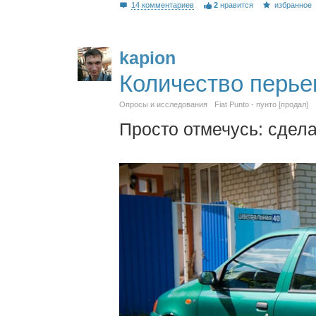
14 комментариев
2
нравится
избранное
kapion
Количество перье
Опросы и исследования
Fiat Punto - пунто [продал]
Просто отмечусь: сдел