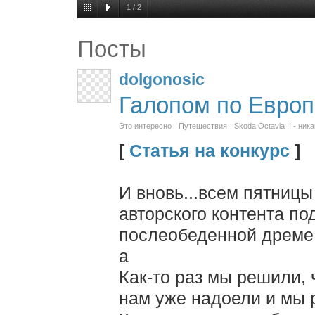
1
/
2
Посты
dolgonosic
Галопом по Европ
Это интересно
Путешествия
Skoda Octavia II - ника
[
Статья на конкурс
]
И вновь...всем пятницы
авторского контента по
послеобеденной дреме 
а
Как-то раз мы решили, 
нам уже надоели и мы 