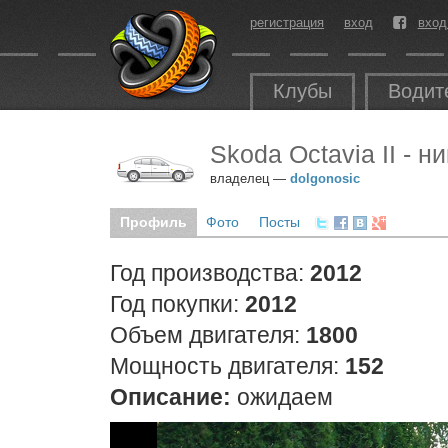
регистрация
вход
вход
Клубы
Водит
Skoda Octavia II - н
владелец —
dolgonosic
Профиль
Фото
Посты
Год производства:
2012
Год покупки:
2012
Объем двигателя:
1800
Мощность двигателя:
152
Описание:
ожидаем