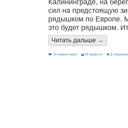
Калининграде, на берег
сил на предстоящую зи
рядышком по Европе. М
это будет рядышком. Ита
Читать дальшe →
34 комментария
17
нравится
2
избранно