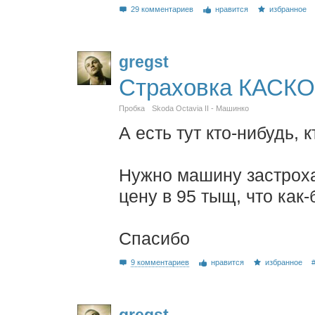
29 комментариев
нравится
избранное
gregst
Страховка КАСКО
Пробка
Skoda Octavia II - Машинко
А есть тут кто-нибудь, 
Нужно машину застроха
цену в 95 тыщ, что как-
Спасибо
9 комментариев
нравится
избранное
gregst