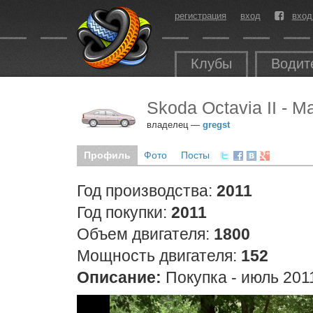
регистрация
вход
вход
Клубы
Водит
Skoda Octavia II - 
владелец —
gregst
Профиль
Фото
Посты
Год производства:
2011
Год покупки:
2011
Объем двигателя:
1800
Мощность двигателя:
152
Описание:
Покупка - июль 201