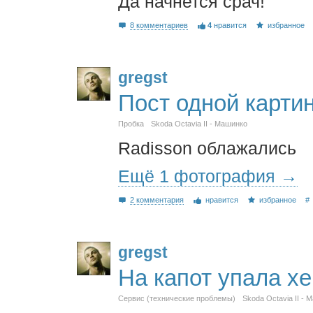
Да начнется срач!
8 комментариев
4
нравится
избранное
gregst
Пост одной карти
Пробка
Skoda Octavia II - Машинко
Radisson облажались
Ещё 1 фотография →
2 комментария
нравится
избранное
#
gregst
На капот упала х
Сервис (технические проблемы)
Skoda Octavia II - 