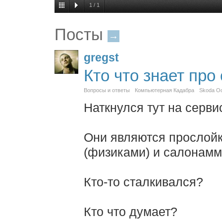
1
/
1
Посты
→
gregst
Кто что знает про 
Вопросы и ответы
Компьютерная Кадабра
Skoda Oc
Наткнулся тут на сервис
Они являются прослой
(физиками) и салонамм
Кто-то сталкивался?
Кто что думает?