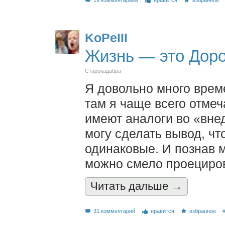
19 комментариев
нравится
избранное
KoPeIII
Жизнь — это Доро
Старокадабра
Я довольно много врем
там я чаще всего отмеч
имеют аналоги во «вне
могу сделать вывод, чт
одинаковые. И познав 
можно смело проециров
Читать дальшe →
31 комментарий
нравится
избранное