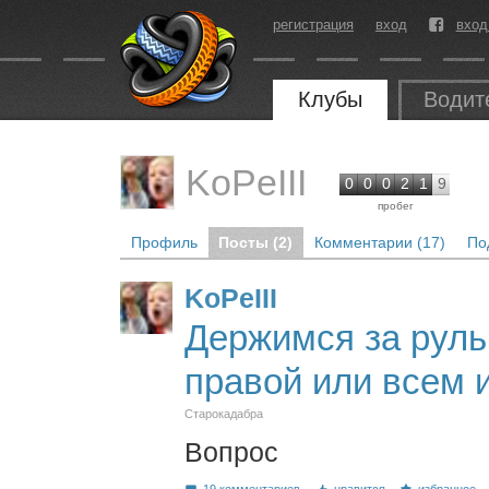
регистрация
вход
вход
Клубы
Водит
KoPeIII
0
0
0
2
1
9
пробег
Профиль
Посты (2)
Комментарии (17)
По
KoPeIII
Держимся за руль
правой или всем 
Старокадабра
Вопрос