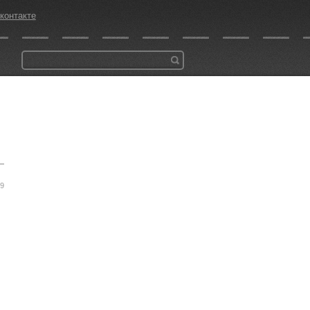
контакте
59