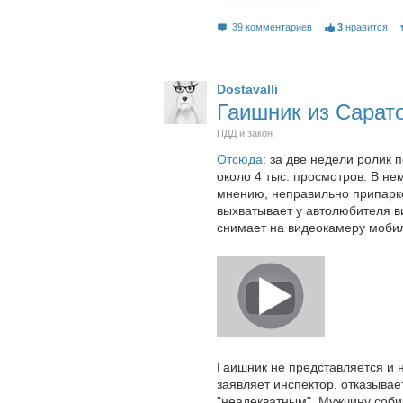
39 комментариев
3
нравится
Dostavalli
Гаишник из Сарат
ПДД и закон
Отсюда
: за две недели ролик 
около 4 тыс. просмотров. В не
мнению, неправильно припарк
выхватывает у автолюбителя в
снимает на видеокамеру моби
Гаишник не представляется и н
заявляет инспектор, отказыва
"неадекватным". Мужчину соби