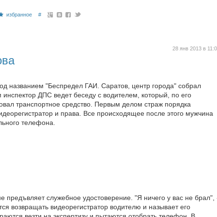
избранное
#
28 янв 2013 в 11:
ова
под названием "Беспредел ГАИ. Саратов, центр города" собрал
м инспектор ДПС ведет беседу с водителем, который, по его
овал транспортное средство. Первым делом страж порядка
идеорегистратор и права. Все происходящее после этого мужчина
льного телефона.
е предъвляет служебное удостоверение. "Я ничего у вас не брал", 
ется возвращать видеорегистратор водителю и называет его
раются везти на экспертизу и пытаются отобрать телефон. В