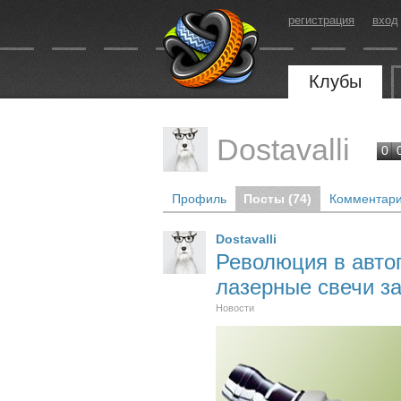
регистрация
вход
Клубы
Dostavalli
0
Профиль
Посты (74)
Комментари
Dostavalli
Революция в авто
лазерные свечи з
Новости