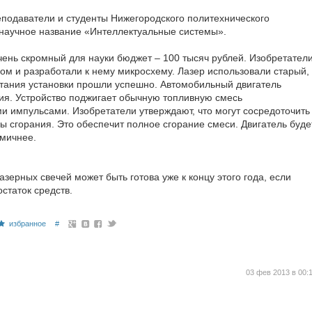
еподаватели и студенты Нижегородского политехнического
 научное название «Интеллектуальные системы».
чень скромный для науки бюджет – 100 тысяч рублей. Изобретател
ром и разработали к нему микросхему. Лазер использовали старый,
ытания установки прошли успешно. Автомобильный двигатель
ния. Устройство поджигает обычную топливную смесь
 импульсами. Изобретатели утверждают, что могут сосредоточить
ы сгорания. Это обеспечит полное сгорание смеси. Двигатель буде
омичнее.
зерных свечей может быть готова уже к концу этого года, если
остаток средств.
избранное
#
03 фев 2013 в 00: