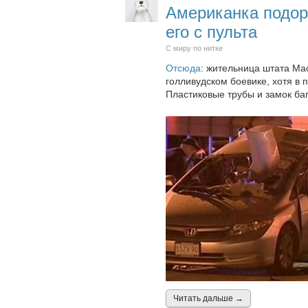
Американка подор
его с пульта
С миру по нитке
Отсюда
: жительница штата Ма
голливудском боевике, хотя в 
Пластиковые трубы и замок ба
Читать дальшe →