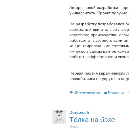
Авторы новой разработки – пр
университета. Проект получил
На разработку потребовался о
совместили двигатель со лазе
советского производства. Исп
работает от лазерного зажига
концентрированными световыми
импульс в самом центре камер
работать эффективнее и экон
Первая партия керамических ла
разработчики не упрутся в нед
28 комментариев
5
нравится
Dostavalli
Тёлка на бэхе
Юмор