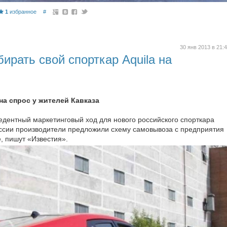
1
избранное
#
30 янв 2013 в 21:
бирать свой спорткар Aquila на
на спрос у жителей Кавказа
дентный маркетинговый ход для нового российского спорткара
России производители предложили схему самовывоза с предприятия
, пишут «Известия».