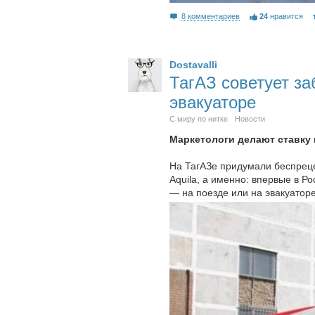
8 комментариев
24
нравится
Dostavalli
ТагАЗ советует за
эвакуаторе
С миру по нитке
Новости
Маркетологи делают ставку 
На ТагАЗе придумали беспреце
Aquila, а именно: впервые в 
— на поезде или на эвакуаторе