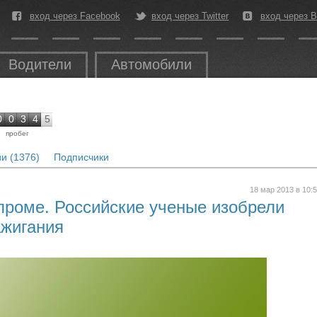
вход через Facebook
вход через Twitter
вход через В
Водители
Автомобили
0
0
3
4
5
пробег
и (1376)
Подписчики
18 мар 2013 в 10:
проме. Российские ученые изобрели
ажигания