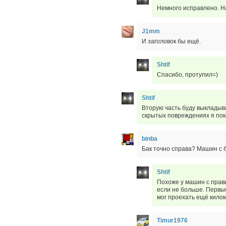
Немного исправлено. Н
J1mm
И заголовок бы ещё.
Shtif
Спасибо, протупил=)
Shtif
Вторую часть буду выкладыва
скрытых повреждениях я пока
binba
Бак точно справа? Машин с 
Shtif
Похоже у машин с правы
если не больше. Первы
мог проехать ещё килом
Timur1976