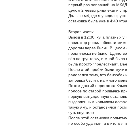
первый раз попавший на МКАД)
целом 2 левых ряда ехали с п
Дальше м4, где я увидел кружо
остановка была уже в 4:40 утра
Вторая часть:
Выезд в 12:30, куча платных у
навигатор решил обвести мимо
дорогам через Лиски. В целом
практически не было. Единстве
вёл на грунтовку, и мной было
была просто "прелестная". Въех
После этой пробки были мучите
радовался тому, что бензобак 
заправки были с на много мен
Потом долгий перегон за Камен
полосе по старой привычке пр
первую вынужденную остановку
выдавленным холмиком асфаль
такую яму, и остановился посм
чуть спустило.
После этой остановки попытал
не особо удачная, и в итоге я