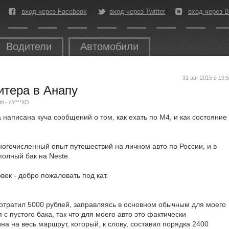
вход через Facebook
вход через Twitter
вход через В
Водители
Автомобили
31 авг 2015 в 19:
итера в Анапу
ti - сУ***КО
написана куча сообщений о том, как ехать по М4, и как состояние
ногочисленный опыт путешествий на личном авто по России, и в
полный бак на Neste.
вок - добро пожаловать под кат.
потратил 5000 рублей, заправляясь в основном обычным для моего
с пустого бака, так что для моего авто это фактически
а на весь маршрут, который, к слову, составил порядка 2400