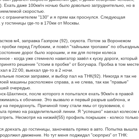
. Ехать даже 100км\ч ночью было довольно затруднительно, но в
риемлемой скоростью.
к с ограничителем "130" и я прям как проснулся. Следующая
 у гостиницы где-то в 170км от Москвы.
частков м4, заправка Газпром (92), скукота. Потом за Воронежом
 пробки перед Глубоким, и повёл "тайными тропами" по объездны
 состояние дорог было хорошим, и ям для потери колеса
нное - когда уже стемнело навигатор завёл к куску дороги, который
 принято решение "стоим в пробке" от Богучара. Пробка в том месте
ал в 22:00, выехал где-то в 2 ночи.
льные поиски заправки, и выбор пал на ТНК(92). Никогда я так не
моей машины расположен справа, а не слева, так как "правые"
ьшей очередью.
ск-Шахтинск, после которого я попытался ехать 90км\ч в правой
ижимаясь к обочинке. Это вызвало и первый разрыв шаблона, и
 на передохнуть. Причиной тому стали ямы от грузовиков, с
та прямо на разделительной линии. Я "успешно" наехал колесом 
отреть. Несмотря на низкий(55) профиль покрышек - колесо только
ся доехать до гостиницы, заночевать прямо в авто. Попытка вышла
 продолжил движение. Но тут меня поджидал "сюрприз" от ТНК: