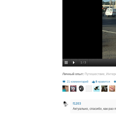
1
/
3
Личный опыт:
Путешествие
,
Интер
21 комментарий
8
нравится
f1203
Актуально, спасибо, как раз