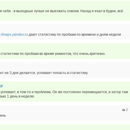
ля себя - в выходные лучше не выезжать совсем. Назад я ехал в будни, всё
s://maps.yandex.ru
дают статистику по пробкам по времени и дням недели
 статистики по пробкам во время ремонтов, что очень критично.
нт не 3 дня делается, успевает попасть в статистику.
if
 успевает, в том-то и проблема. Он же постоянно перемещается, и затор там
лько 1 день в неделю.
2
чень