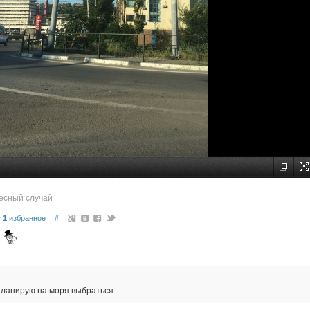
есный случай
1
избранное
#
 планирую на моря выбраться.