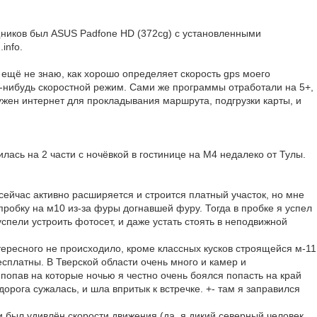
ников был ASUS Padfone HD (372cg) c установленными
info.
 ещё не знаю, как хорошо определяет скорость gps моего
де-нибудь скоростной режим. Сами же программы отработали на 5+,
нужен интернет для прокладывания маршрута, подгрузки карты, и
лась на 2 части с ночёвкой в гостинице на М4 недалеко от Тулы.
сейчас активно расширяется и строится платный участок, но мне
 пробку на м10 из-за фуры догнавшей фуру. Тогда в пробке я успел
успели устроить фотосет, и даже устать стоять в неподвижной
тересного не происходило, кроме классных кусков строящейся м-11
есплатны. В Тверской области очень много и камер и
попав на которые ночью я честно очень боялся попасть на край
дорога сужалась, и шла впритык к встречке. +- там я заправился
и был удивлён скорости движения (да, я дикий северный человек,