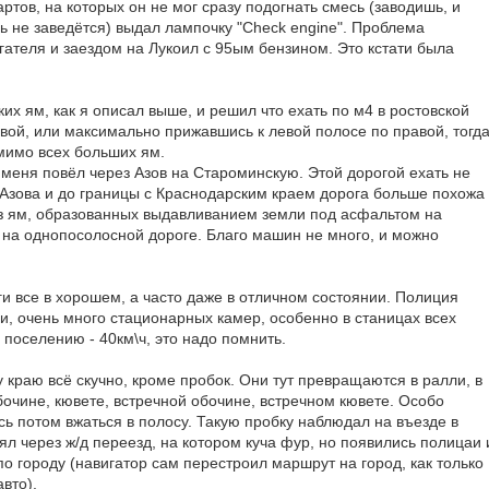
артов, на которых он не мог сразу подогнать смесь (заводишь, и
ль не заведётся) выдал лампочку "Check engine". Проблема
гателя и заездом на Лукоил с 95ым бензином. Это кстати была
их ям, как я описал выше, и решил что ехать по м4 в ростовской
вой, или максимально прижавшись к левой полосе по правой, тогд
мимо всех больших ям.
 меня повёл через Азов на Староминскую. Этой дорогой ехать не
 Азова и до границы с Краснодарским краем дорога больше похожа
з ям, образованных выдавливанием земли под асфальтом на
- на однопосолосной дороге. Благо машин не много, и можно
и все в хорошем, а часто даже в отличном состоянии. Полиция
и, очень много стационарных камер, особенно в станицах всех
 поселению - 40км\ч, это надо помнить.
краю всё скучно, кроме пробок. Они тут превращаются в ралли, в
бочине, кювете, встречной обочине, встречном кювете. Особо
сь потом вжаться в полосу. Такую пробку наблюдал на въезде в
л через ж/д переезд, на котором куча фур, но появились полицаи 
о городу (навигатор сам перестроил маршрут на город, как только
вто).