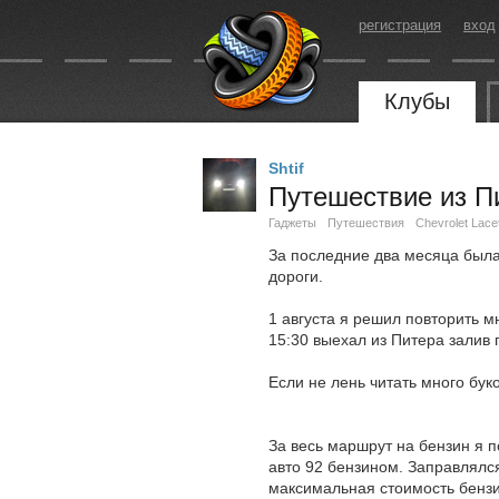
регистрация
вход
Клубы
Shtif
Путешествие из П
Гаджеты
Путешествия
Chevrolet Lacet
За последние два месяца была 
дороги.
1 августа я решил повторить м
15:30 выехал из Питера залив 
Если не лень читать много буко
За весь маршрут на бензин я 
авто 92 бензином. Заправлялся 
максимальная стоимость бензин