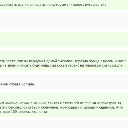
адо искать другие аппараты, на которые снималось путешествие.
ть позже, так как вернуться домой оказалось гораздо проще в целом. А вот о
 не знаю, и писать буду когда скатаюсь в сервис на плановую смену масла.
баком справа больше.
м баком он обычно меньше, так как я откатился от пробки километров 30,
е 2-3 бензоколонки были облеплены ночующими и заправляющимися. Я-то
етров 100 в поисках колонки.