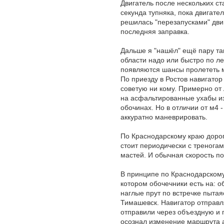
Двигатель после нескольких ст
секунда тупняка, пока двигате
решилась "перезапусками" дви
последняя заправка.
Дальше я "нашёл" ещё пару так
области надо или быстро по ле
появляются шансы пролететь 
По приезду в Ростов навигатор
советую ни кому. Примерно от
на асфальтированные ухабы и
обочинах. Но в отличии от м4 
аккуратно маневрировать.
По Краснодарскому краю дорог
стоит периодически с треногам
мастей. И обычная скорость по
В принципе по Краснодарскому 
котором обочечники есть на: о
наглые прут по встречке пытая
Тимашевск. Навигатор отправля
отправили через объездную и п
осознал изменение маршрута а