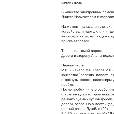
километров.
В качестве электронных помощ
Яндекс.Навигатором и mapcam.
На момент написания статьи я
устройства, и нарушил ли я г
не смотря на то, что яндексу 
поиска заправок.
Теперь по самой дороге.
Дорога в сторону Анапы подели
Первая часть:
М10 и начало М4. Трасса М10 
конкретно "повезло" попасть в
отдохнуть, поесть, пассажиры 
пробке.
После пробки ничего особо ин
открытые куски которой пока б
ремонтируемых кусков дороги, 
дороги, особенно в местах где 
первый раз на Лукойле (92).
В 2:30 я таки выехал на МКАД 