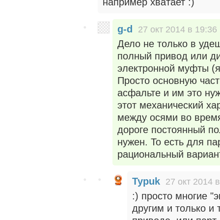
например хватает :)
g-d
27 окт 2014 в 19:36
Дело не только в уд
полный привод или д
электронной муфты (
Просто основную част
асфальте и им это нуж
этот механический ха
между осями во время
дороге постоянный п
нужен. То есть для па
рациональный вариан
Typuk
27 окт 2014 в
:) просто многие "
другим и только и