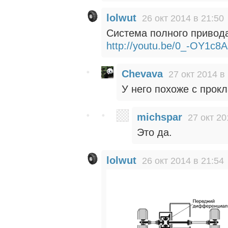
lolwut
26 окт 2014 в 21:50
Система полного привода
http://youtu.be/0_-OY1c8A
Chevava
27 окт 2014 в
У него похоже с прок
michspar
27 окт 20
Это да.
lolwut
26 окт 2014 в 21:54