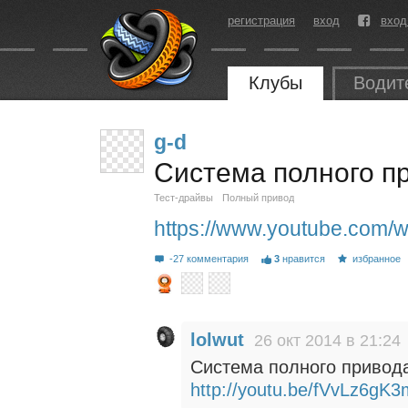
регистрация
вход
вход
Клубы
Водит
g-d
Система полного п
Тест-драйвы
Полный привод
https://www.youtube.com/
-27 комментария
3
нравится
избранное
lolwut
26 окт 2014 в 21:24
Система полного привода
http://youtu.be/fVvLz6gK