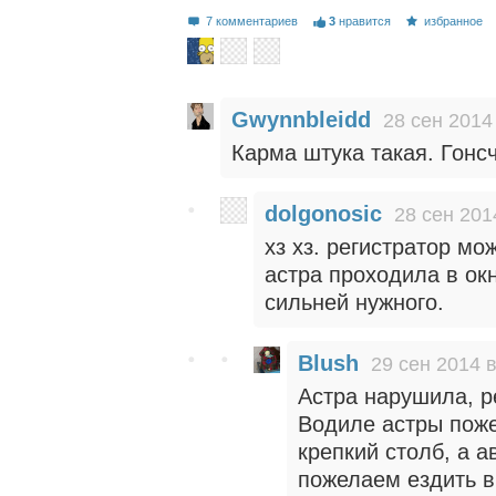
7 комментариев
3
нравится
избранное
Gwynnbleidd
28 сен 2014
Карма штука такая. Гонсч
dolgonosic
28 сен 201
хз хз. регистратор мож
астра проходила в ок
сильней нужного.
Blush
29 сен 2014 в
Астра нарушила, р
Водиле астры поже
крепкий столб, а а
пожелаем ездить 