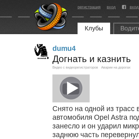
регистрация
вход
вход
Клубы
Водит
dumu4
Догнать и казнить
Видео с видеорегистраторов
Аварии на дорогах
Снято на одной из трасс 
автомобиля Opel Astra по
занесло и он ударил микр
заднюю часть переверну