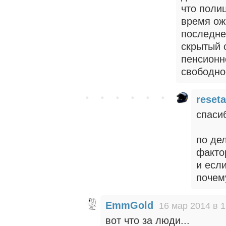
что поли
время ож
последне
скрытый 
пенсионн
свободно
reseta
спаси
по де
фактор
и есл
почем
EmmGold
16 мар 2014 в 1
вот что за люди...