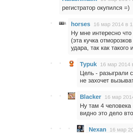
регистратор окупился =)
horses
16 мар 2014 в 1
Ну мне интересно что
(эта кучка отморозко
удара, так как такого 
Typuk
16 мар 2014 
Цель - разыграли с
не захочет вызыват
Blacker
16 мар 201
Ну там 4 человека 
видно это дело вт
Nexan
16 мар 2