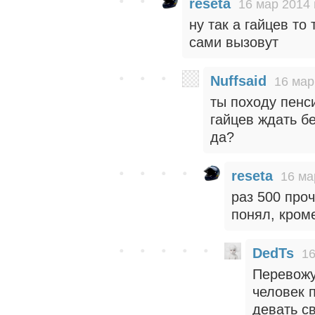
reseta
16 мар 2014 
ну так а гайцев то
сами вызовут
Nuffsaid
16 мар
ты походу пенс
гайцев ждать бе
да?
reseta
16 ма
раз 500 проч
понял, кром
DedTs
16
Перевожу
человек 
девать с