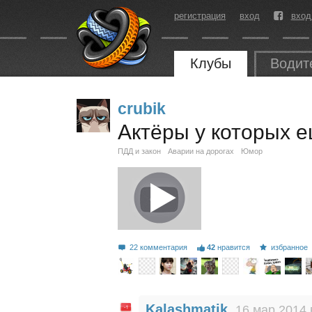
регистрация
вход
вход
Клубы
Водит
crubik
Актёры у которых е
ПДД и закон
Аварии на дорогах
Юмор
22 комментария
42
нравится
избранное
Kalashmatik
16 мар 2014 