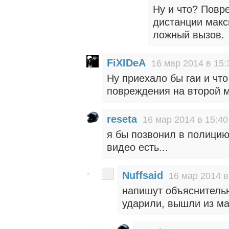
Ну и что? Повр
дистанции макс
ложный вызов.
FiXIDeA
16 мар 2014 в 15:
Ну приехало бы гаи и чт
повреждения на второй 
reseta
16 мар 2014 в 15:40
я бы позвонил в полицию
видео есть...
Nuffsaid
16 мар 2014 в
напишут объяснительн
ударили, вышли из м