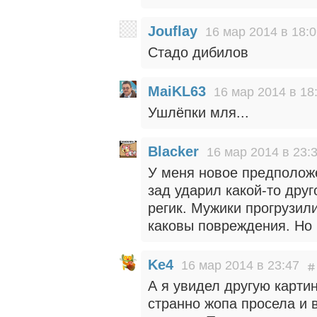
Jouflay
16 мар 2014 в 18:
Стадо дибилов
MaiKL63
16 мар 2014 в 18
Ушлёпки мля...
Blacker
16 мар 2014 в 23:
У меня новое предположе
зад ударил какой-то дру
регик. Мужики прогрузил
каковы повреждения. Но 
Ke4
16 мар 2014 в 23:47
А я увидел другую картин
странно жопа просела и 