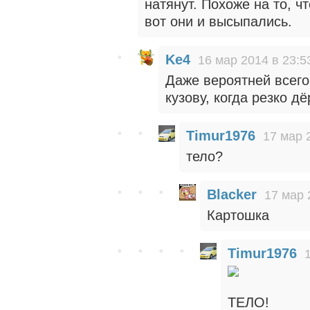
натянут. Похоже на то, ч
вот они и высыпались.
Ke4
16 мар 2014 в 23:5
Даже вероятней всего,
кузову, когда резко д
Timur1976
17 мар 
тело?
Blacker
17 мар 
Картошка
Timur1976
ТЕЛО!