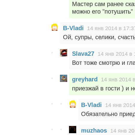
Мастер сам ранее сказ
можно его "потушить"
B-Vladi
14 янв 2014 в 17:3
Ой, супры, селики, счасть
Slava27
14 янв 2014 в 
Вот тоже смотрю и гла
greyhard
14 янв 2014 в
приезжай в гости ) и 
B-Vladi
14 янв 2014
Обязательно приед
muzhaos
14 янв 20