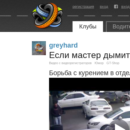
регистрация
вход
вход
Клубы
Водит
greyhard
Если мастер дымитс
Видео с видеорегистраторов
Юмор
GT-Shop
Борьба с курением в отд