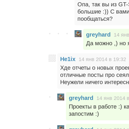
Опа, так вы из GT
большие :)) С вами
пообщаться?
greyhard
14 янв
Да можно ,) но
He1ix
14 янв 2014 в 19:32
Хде отчеты о новых прое
отличные посты про сеялк
Неужели ничего интересн
greyhard
14 янв 2014 в
Проекты в работе :) к
запостим :)