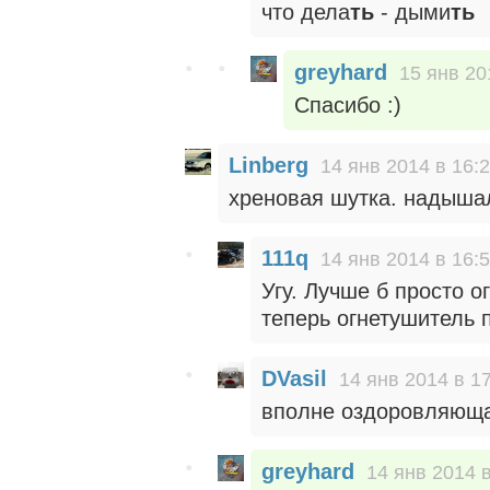
что дела
ть
- дыми
ть
greyhard
15 янв 20
Спасибо :)
Linberg
14 янв 2014 в 16:
хреновая шутка. надыша
111q
14 янв 2014 в 16:
Угу. Лучше б просто о
теперь огнетушитель 
DVasil
14 янв 2014 в 1
вполне оздоровляюща
greyhard
14 янв 2014 в