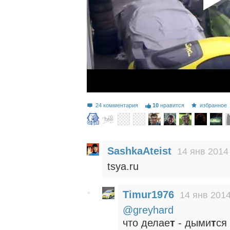
24 комментария
10
нравится
избранное
SashkaAteist
14 янв 2014
tsya.ru
Timur1976
14 янв 2014
@greyhard
что делае
т
- дыми
т
ся