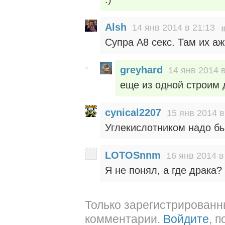
Alsh
14 янв 2014 в 21:13
Супра А8 секс. Там их аж
greyhard
14 янв 2014 в
еще из одной строим 
cynical2207
15 янв 2014 в
Углекислотником надо бы
LOTOSnnm
16 янв 2014 в
Я не понял, а где драка? 
Только зарегистрированн
комментарии.
Войдите
, 