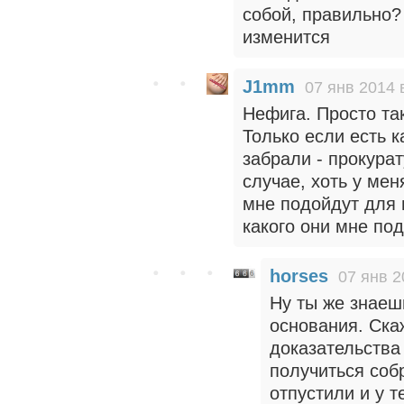
собой, правильно?
изменится
J1mm
07 янв 2014 
Нефига. Просто так
Только если есть к
забрали - прокура
случае, хоть у мен
мне подойдут для 
какого они мне по
horses
07 янв 2
Ну ты же знаеш
основания. Ска
доказательства
получиться собр
отпустили и у т