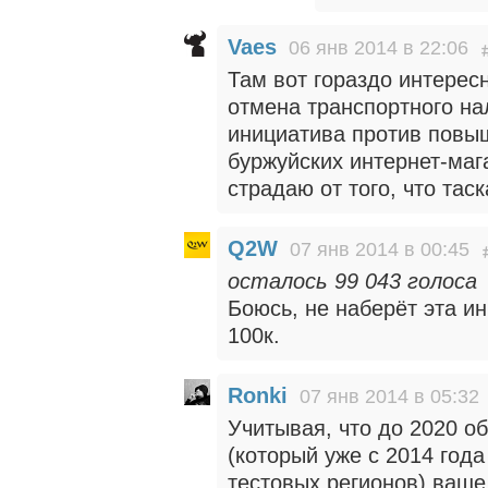
Vaes
06 янв 2014 в 22:06
Там вот гораздо интересн
отмена транспортного на
инициатива против повы
буржуйских интернет-маг
страдаю от того, что тас
Q2W
07 янв 2014 в 00:45
осталось 99 043 голоса
Боюсь, не наберёт эта ин
100к.
Ronki
07 янв 2014 в 05:32
Учитывая, что до 2020 о
(который уже с 2014 год
тестовых регионов) ваш