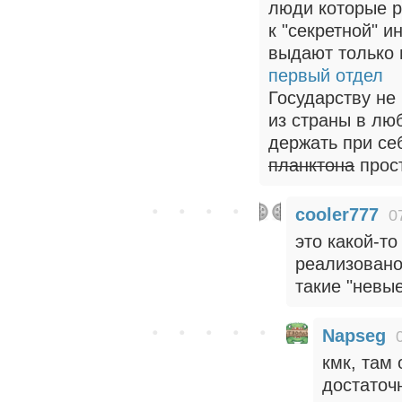
люди которые р
к "секретной" 
выдают только 
первый отдел
Государству не 
из страны в лю
держать при се
планктона
прост
cooler777
0
это какой-то
реализовано
такие "невы
Napseg
кмк, там
достаточ