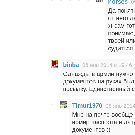
horses
0
Да понят
от него л
Я сам го
понимаю,
твоей или
судиться 
binba
06 янв 2014 в 19:46
Однажды в армии нужно б
документов на руках был
посылку. Единственный с
Timur1976
06 янв 2014
Мне на почте вообще 
номер паспорта и дат
документов :)