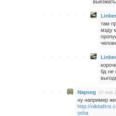
выезжать 
Linbe
там п
мзду 
пропу
челов
Linbe
короч
бд не
выгод
Napseg
07 янв 
ну например жи
http://nikitafir
ssha