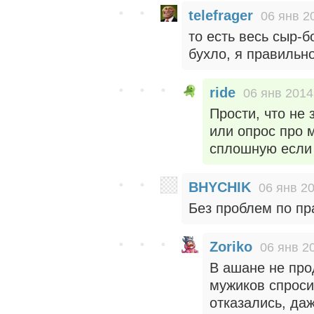
telefrager
06 янв 2
то есть весь сыр-б
бухло, я правильно
ride
06 янв 2014
Прости, что не
или опрос про 
сплошную если 
BHYCHIK
06 янв 20
Без проблем по пр
Zoriko
06 янв 2
В ашане не про
мужиков спроси
отказались, да