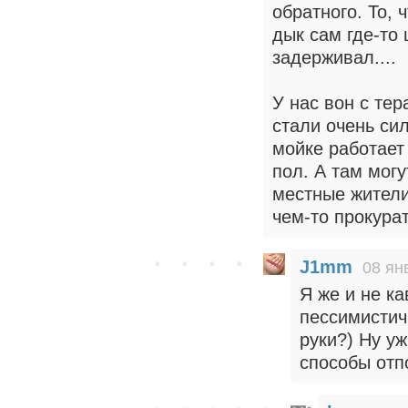
обратного. То, 
дык сам где-то
задерживал....
У нас вон с тер
стали очень си
мойке работает 
пол. А там могу
местные жители,
чем-то прокура
J1mm
08 ян
Я же и не ка
пессимистич
руки?) Ну у
способы отп