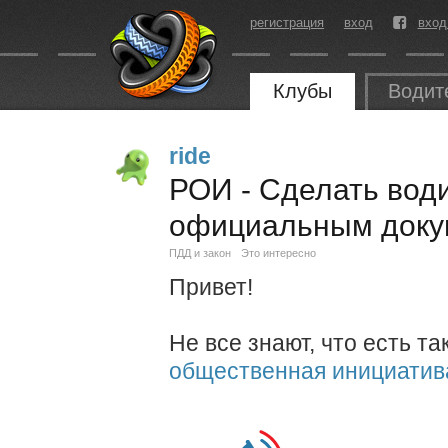
регистрация
вход
вход
Клубы
Водит
ride
РОИ - Сделать вод
официальным доку
ПДД и закон
Это интересно
Привет!
Не все знают, что есть т
общественная инициатив