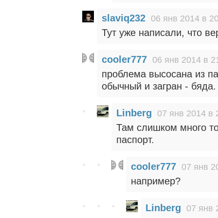
slaviq232
06 янв 2014 в 2
Тут уже написали, что в
cooler777
06 янв 2014 в 2
проблема высосана из пал
обычный и загран - бяда.
Linberg
07 янв 2014 в 
Там слишком много то
паспорт.
cooler777
07 янв 2
например?
Linberg
07 янв 