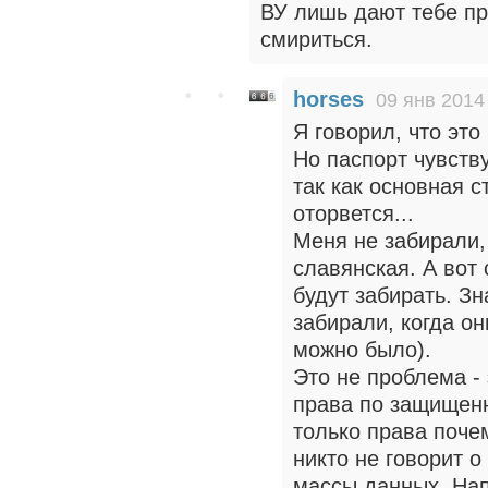
ВУ лишь дают тебе пр
смириться.
horses
09 янв 2014
Я говорил, что эт
Но паспорт чувству
так как основная 
оторвется...
Меня не забирали,
славянская. А вот 
будут забирать. З
забирали, когда он
можно было).
Это не проблема - 
права по защищенн
только права поче
никто не говорит о
массы данных. Нап