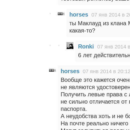
horses
07 янв 2014 в 2
ты Маклауд из клана 
какая-то?
Ronki
07 янв 2014 в
6 лет действитель
horses
07 янв 2014 в 20:1
Вообще это кажется очен
не являются удостоверен
Получить левые права с
не сильно отличается от
паспорта.
А неудобства хоть и не 
На почте реально ничего 