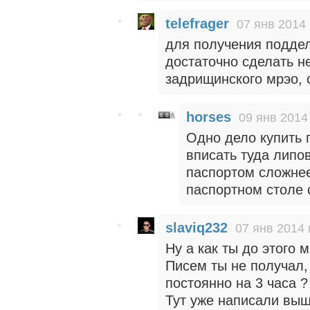
telefrager
07 янв 2014 
для получения подде
достаточно сделать 
задрищинского мрэо,
horses
09 янв 2014
Одно дело купить 
вписать туда липо
паспортом сложне
паспортном столе 
slaviq232
07 янв 2014 
Ну а как ты до этого 
Писем ты не получал, 
постоянно на 3 часа ?
Тут уже написали выш