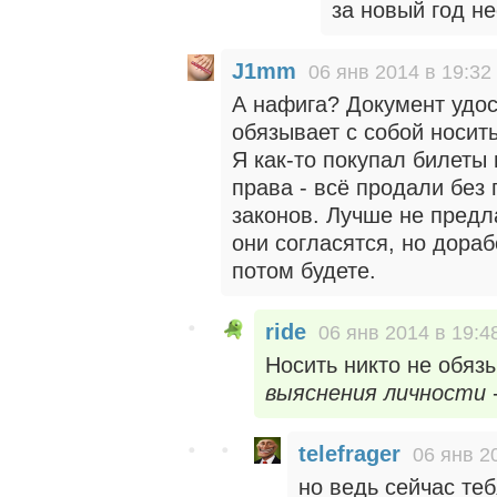
за новый год не
J1mm
06 янв 2014 в 19:32
А нафига? Документ удо
обязывает с собой носить
Я как-то покупал билеты
права - всё продали без
законов. Лучше не предла
они согласятся, но дораб
потом будете.
ride
06 янв 2014 в 19:4
Носить никто не обязы
выяснения личности
telefrager
06 янв 2
но ведь сейчас теб