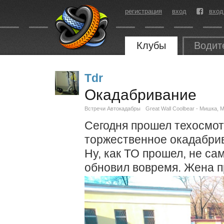
регистрация
вход
вход
Клубы
Водит
Tdr
Окадабривание
Встречи Автокадабры
Great Wall Coolbear - Мишка, 
Сегодня прошел техосмот
торжественное окадабри
Ну, как ТО прошел, не са
обновил вовремя. Жена п