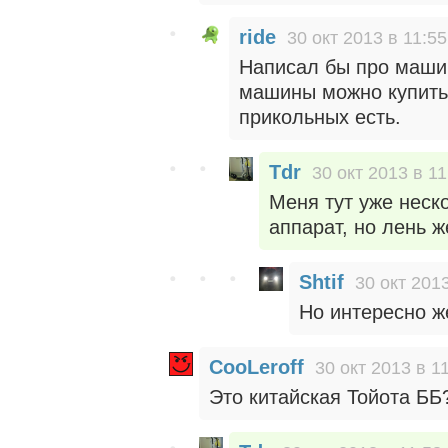
ride
30 окт 2013 в 11:55
Написал бы про машин
машины можно купить,
прикольных есть.
Tdr
30 окт 2013 в 11
Меня тут уже неск
аппарат, но лень ж
Shtif
30 окт 2013
Но интересно ж
CooLeroff
30 окт 2013 в 1
Это китайская Тойота ББ