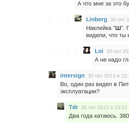
А что мне за это б
Linberg
30 окт 
Наклейка "
Ш
".
видели, что ты
Loi
30 окт 20
А не надо г
intersign
30 окт 2013 в 22
Во, один раз видел в Пи
эксплуатации?
Tdr
30 окт 2013 в 23:21
Два года катаюсь. 380