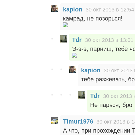
kapion
30 окт 2013 в 12:54
камрад, не позорься!
Tdr
30 окт 2013 в 13:01
Э-э-э, парниш, тебе ч
kapion
30 окт 2013 
тебе разжевать, б
Tdr
30 окт 2013 
Не парься, бро
Timur1976
30 окт 2013 в 1
А что, при прохождении