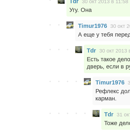
Tdr
30 окт 2013 в 11:58
Угу. Она
Timur1976
30 окт 2
А еще у тебя пере
Tdr
30 окт 2013 
Есть такое дело
дверь, если в р
Timur1976
Рефлекс дол
карман.
Tdr
31 ок
Тоже дел