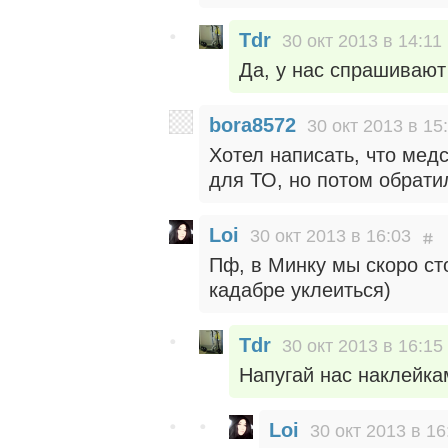
Tdr
30 окт 2013 в 14:11
Да, у нас спрашивают
bora8572
30 окт 2013 в 15
Хотел написать, что медс
для ТО, но потом обрати
Loi
30 окт 2013 в 16:03
Пф, в Минку мы скоро ст
кадабре уклеиться)
Tdr
30 окт 2013 в 16:15
Напугай нас наклейк
Loi
30 окт 2013 в 16