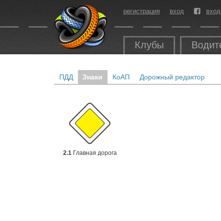
регистрация
вход
вход
Клубы
Водит
ПДД
Знаки
КоАП
Дорожный редактор
2.1
Главная дорога