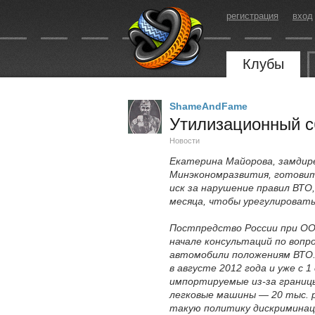
регистрация
вход
Клубы
ShameAndFame
Утилизационный с
Новости
Екатерина Майорова, замдир
Минэкономразвития, готовит
иск за нарушение правил ВТО
месяца, чтобы урегулировать
Постпредство России при ООН
начале консультаций по во­п
автомобили положениям ВТО. 
в августе 2012 года и уже с 
импортируемые из-за границы
легковые машины — 20 тыс. р
такую политику дискриминац