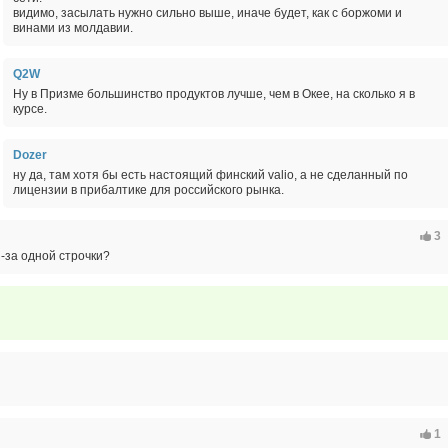
видимо, засылать нужно сильно выше, иначе будет, как с боржоми и
винами из молдавии.
Q2W
Ну в Призме большинство продуктов лучше, чем в Окее, на сколько я в
курсе.
Dozer
ну да, там хотя бы есть настоящий финский valio, а не сделанный по
лицензии в прибалтике для российского рынка.
3
-за одной строчки?
1