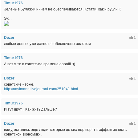
Timur1976
Зеленые бумажки ничем не обеспечиваются. Кстати, как и рубли :(
Эх...
Dozer
1
любые деньги уже давно не обеспечены золотом.
Timur1976
А вот я то в советские времена оооо!!! :))
Dozer
1
советские - тоже.
http://navimann.livejournal.com/251041.html
Timur1976
И тут врут... Как жить дальше?
Dozer
1
вижу, остались еще люди, которые до сих пор верят в эффективность
советской экономики.