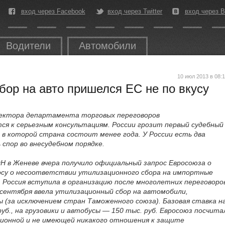
вход через Facebook
вход через Twitter
вход через В
Водители
Автомобили
10 июл 2013 в 08:
бор на авто пришелся ЕС не по вкусу
ектора департамента торговых переговоров
ся к серьезным консультациям. России грозит первый судебный
, в которой страна состоит менее года. У России есть два
 спор во внесудебном порядке.
 в Женеве вчера получило официальный запрос Евросоюза о
росу о несоответствии утилизационного сбора на импортные
Россия вступила в организацию после многолетних переговоро
1 сентября ввела утилизационный сбор на автомобили,
 (за исключением стран Таможенного союза). Базовая ставка н
уб., на грузовики и автобусы — 150 тыс. руб. Евросоюз посчита
ионной и не имеющей никакого отношения к защите