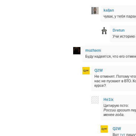
kaljan
чувак, у тебя пар
Dretun
Учи историю 
muzhaos
Буду надеятся, что его отменя
Q2W
Не отменят. Потому что
нас не пускают в ВТО. К
курсе?
He1ix
Цитирую псто:
России грозит пе
менее года.
Q2W
Вот
тут
пишут