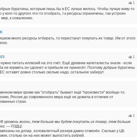
1
обрые буратины, которым лишь бы в ЕС лучше жилось. Чтобы лучше кому-то
 у кого-то другого что-то отобрать, т.к ресурсы ограничены, так устроен
мир, к сожалению.
IK
ишком много ресурсы отбирать, то перестанут покупать их товар. Им от этого
лохо.
203
1
 нужно питать иллюзий на это счёт. Ещё древние капиталисты знали - если
ба не кормить он сдохнет и прибыли не принесёт. Поэтому добрые буратины
 ЕС оставят ровно столько сколько надо, остальное заберут.
менном мире кроме как "отобрать" бывает ещё "произвести" вообще-то.
ению, Россия до современного мира ещё не дожила в отличие от
ованных стран.
1
РФ уровень жизни, тем больше мы будем покупать их товар, тем больше
ег.
— ПЗДЦ!
авязаны на дллар, золовалютный резерв давно отменён. Сколько у ЦБ
жек, столько он на них может выпустить рублей.