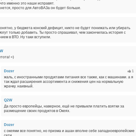
 что именно это наши исправят.
танется, просто для АвтоВАЗа он будет больше.
понятно, у бюджета конский дефицит, никто не будет понижать или убирать
могут только добавить. Ты просто спрашивал, чем закончилась история с
нием в ВТО. Ну таки вступили.
2W
утота! =)
Dozer
1
жаль, с иностранными продуктами питания все также, как с машинами. а я
так ждал расширения ассортимента и снижения цен на нормальную
жрачку. наивный.
Q2W
Да просто европейцы, наверное, ещё не привыкли платить взятки за
размещение своих продуктов в Океях.
Dozer
с океями все понятно, но призма и ашан вполне себе западноевропейские
сети.