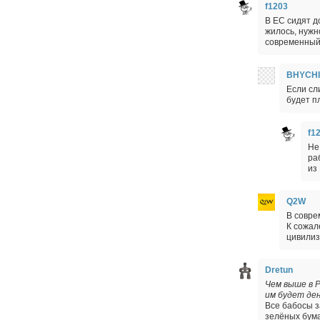
f1203
В ЕС сидят д
жилось, нужно
современный 
BHYCH
Если сл
будет п
f1
Не
ра
из
Q2W
В совре
К сожал
цивилиз
Dretun
Чем выше в 
им будет ден
Все бабосы з
зелёных бума