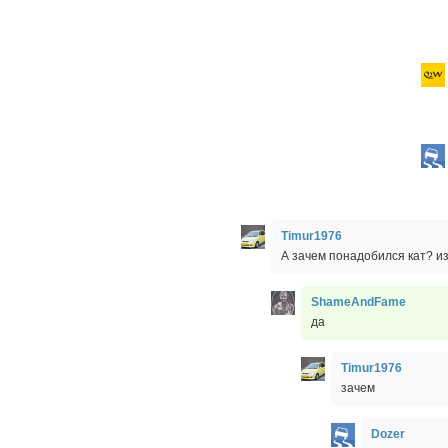
Timur1976
А зачем понадобился кат? из
ShameAndFame
да
Timur1976
зачем
Dozer