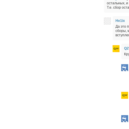
остальных, и
Т.е. сбор ос
He1ix
Да это 
сборы, 
вступле
Q
Кр