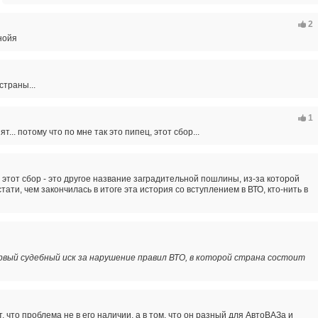
2
анойя
страны...
1
т... потому что по мне так это пипец, этот сбор...
 этот сбор - это другое название заградительной пошлины, из-за которой
стати, чем закончилась в итоге эта история со вступлением в ВТО, кто-нить в
рвый судебный иск за нарушение правил ВТО, в которой страна состоит
, что проблема не в его наличии, а в том, что он разный для АвтоВАЗа и