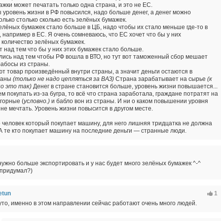
жки может печатать только одна страна, и это не ЕС.
бы уровень жизни в РФ повысился, надо больше денег, а денег можно
олько столько сколько есть зелёных бумажек.
елёных бумажек стало больше в ЦБ, надо чтобы их стало меньше где-то в
, например в ЕС. Я очень сомневаюсь, что ЕС хочет что бы у них
количество зелёных бумажек.
 над тем что бы у них этих бумажек стало больше.
лись над тем чтобы РФ вошла в ВТО, но тут вот таможенный сбор мешает
абосы из страны.
т товар произведённый внутри страны, а значит деньги остаются в
раны
(только не надо цепляться за ВАЗ)
Страна зарабатывает на сырье
(к
о это так)
Денег в стране становится больше, уровень жизни повышается...
ем покупать из-за бугра, то всё что страна заработала, граждане потратят на
горные (
условно.)
и бабло вон из страны. И ни о каком повышении уровня
не мечтать. Уровень жизни повысится в другом месте.
о человек который покупает машину, для него лишняя тридцатка не должна
 А те кто покупает машину на последние деньги — странные люди.
нужно больше экспортировать и у нас будет много зелёных бумажек ^-^
 придумал?)
etun
1
уто, именно в этом направлении сейчас работают очень много людей.