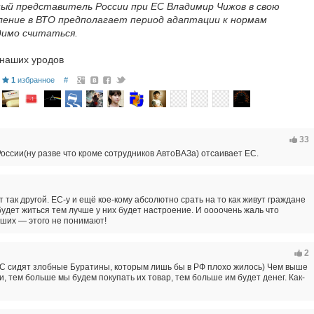
ый представитель России при ЕС Владимир Чижов в свою
ление в ВТО предполагает период адаптации к нормам
димо считаться.
 наших уродов
1
избранное
#
33
оссии(ну разве что кроме сотрудников АвтоВАЗа) отсаивает ЕС.
т так другой. ЕС-у и ещё кое-кому абсолютно срать на то как живут граждане
будет житься тем лучше у них будет настроение. И оооочень жаль что
вших — этого не понимают!
2
ЕС сидят злобные Буратины, которым лишь бы в РФ плохо жилось) Чем выше
и, тем больше мы будем покупать их товар, тем больше им будет денег. Как-