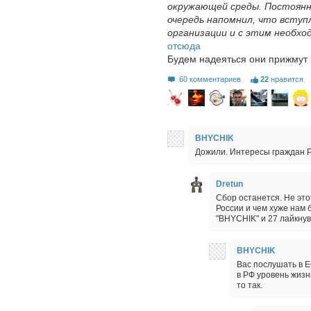
окружающей среды. Постоянн
очередь напомнил, что вступ
организации и с этим необхо
отсюда
Будем надеяться они прижмут
60 комментариев
22
нравится
BHYCHIK
Дожили. Интересы граждан Р
Dretun
Сбор останется. Не это
России и чем хуже нам 
"BHYCHIK" и 27 лайкну
BHYCHIK
Вас послушать в 
в РФ уровень жизн
то так.