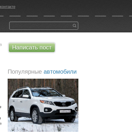
контакте
19
Написать пост
Популярные
автомобили
в
а
л