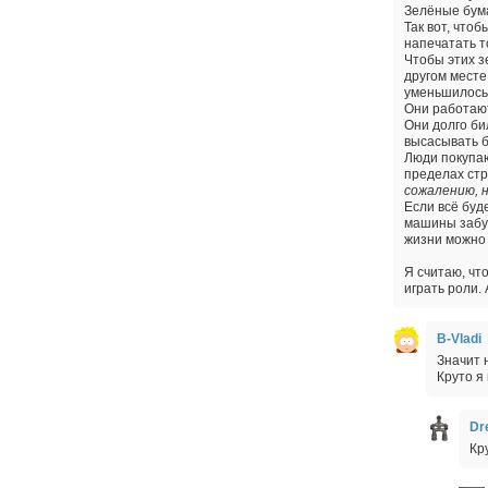
Зелёные бума
Так вот, что
напечатать т
Чтобы этих з
другом месте
уменьшилось 
Они работают
Они долго би
высасывать б
Люди покупаю
пределах ст
сожалению, н
Если всё буд
машины забу
жизни можно 
Я считаю, чт
играть роли.
B-Vladi
Значит 
Круто я
Dr
Кр