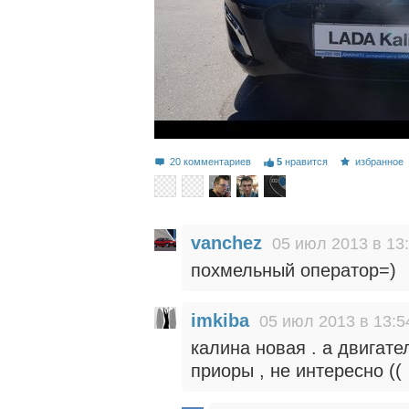
20 комментариев
5
нравится
избранное
vanchez
05 июл 2013 в 13
похмельный оператор=)
imkiba
05 июл 2013 в 13:5
калина новая . а двигате
приоры , не интересно ((