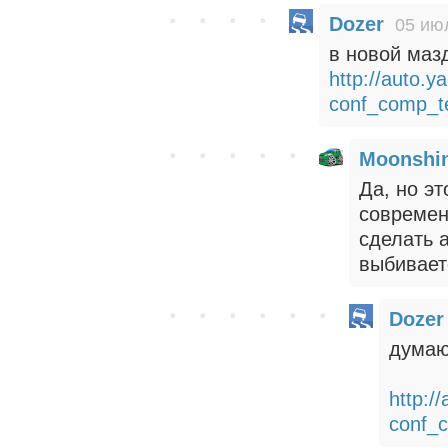
Dozer
05 ию
в новой мазд
http://auto.
conf_comp_t
Moonshi
Да, но эт
современ
сделать 
выбивает
Dozer
думаю
http:/
conf_