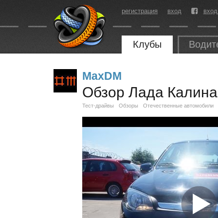
регистрация
вход
вход
Клубы
Водит
MaxDM
Обзор Лада Калина
Тест-драйвы
Обзоры
Отечественные автомобили