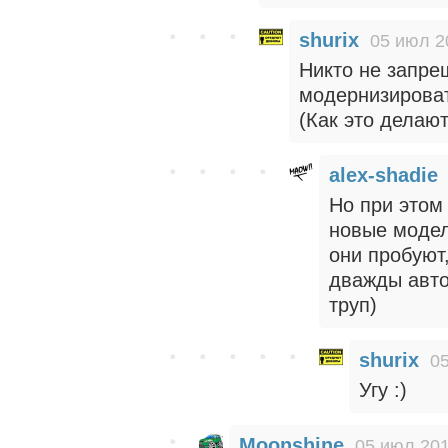
shurix
05 июл 2
Никто не запр
модернизироват
(Как это делают
alex-shadie
Но при этом
новые модели
они пробуют
дважды авт
труп)
shurix
05
Угу :)
Moonshine
05 июл 201