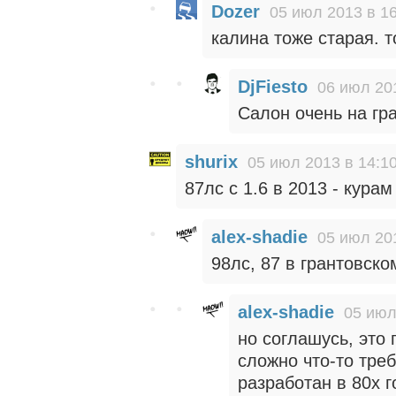
Dozer
05 июл 2013 в 1
калина тоже старая. 
DjFiesto
06 июл 20
Салон очень на гра
shurix
05 июл 2013 в 14:1
87лс с 1.6 в 2013 - курам
alex-shadie
05 июл 20
98лс, 87 в грантовск
alex-shadie
05 июл
но соглашусь, это 
сложно что-то тре
разработан в 80х 