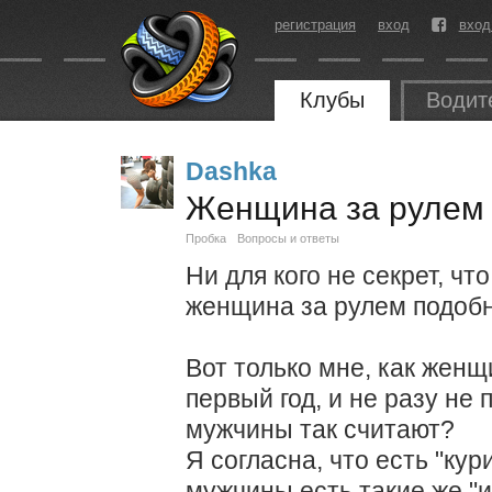
регистрация
вход
вход
Клубы
Водит
Dashka
Женщина за рулем
Пробка
Вопросы и ответы
Ни для кого не секрет, ч
женщина за рулем подобн
Вот только мне, как женщ
первый год, и не разу не
мужчины так считают?
Я согласна, что есть "кур
мужчины есть такие же "и