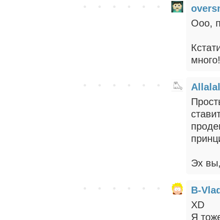
overs
Ооо, п
Кстат
много
Allala
Прост
стави
проде
принц
Эх вы,
B-Vla
XD
Я тож