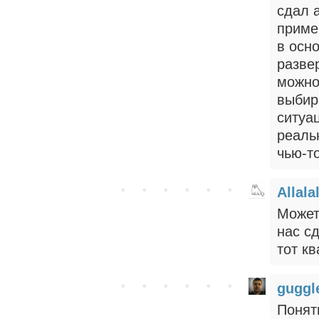
сдал 
пример
в осн
разве
можно
выбир
ситуац
реаль
чью-т
Allala
Может 
нас с
тот кв
gugg
Понят