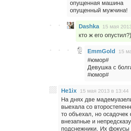
опущенная машина
опущенный мужчина!
Dashka
15 мая 2013
кто ж его опустил?
EmmGold
15 м
#юмор#
Девушка с болг
#юмор#
He1ix
15 мая 2013 в 13:44
На днях две мадемуазел
выехала со второстепенн
то объехал, но осадочек 
внезапные и непредсказу
подснежники. Их фокусы