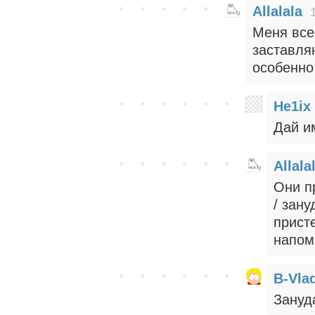
Allalala
Меня все
заставля
особенно
He1ix
Дай и
Allala
Они п
/ зану
прист
напом
B-Vla
Зануд