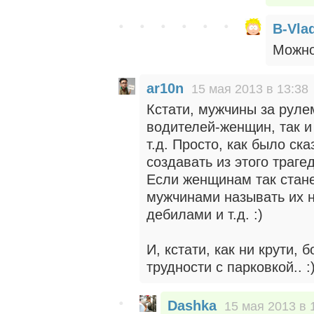
B-Vla
Можно
ar10n
15 мая 2013 в 13:38
Кстати, мужчины за руле
водителей-женщин, так и 
т.д. Просто, как было с
создавать из этого траге
Если женщинам так стане
мужчинами называть их н
дебилами и т.д. :)
И, кстати, как ни крути,
трудности с парковкой.. :
Dashka
15 мая 2013 в 