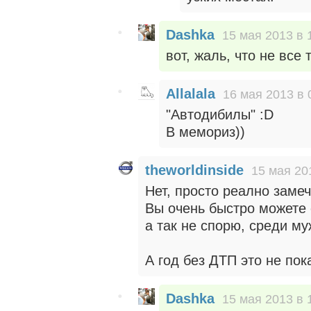
Dashka
15 мая 2013 в 
вот, жаль, что не все 
Allalala
16 мая 2013 в 
"Автодибилы" :D
В мемориз))
theworldinside
15 мая 20
Нет, просто реално замеч
Вы очень быстро можете о
а так не спорю, среди му
А год без ДТП это не пок
Dashka
15 мая 2013 в 