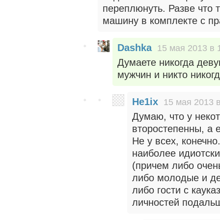
переплюнуть. Разве что 
машину в комплекте с пр
Dashka
15 мая 2013 в 
Думаете никогда деву
мужчин и никто никог
He1ix
15 мая 2013 в
Думаю, что у некот
второстепенны, а 
Не у всех, конечн
наиболее идиотск
(причем либо очен
либо молодые и де
либо гости с каука
личностей подальш