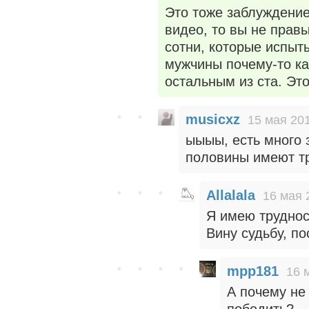
Это тоже заблуждение
видео, то вы не правы
сотни, которые испыт
мужчины почему-то как
остальным из ста. Эт
musicxz
15 мая 201
ыыыы, есть много 
половины имеют тр
Allalala
16 мая 
Я имею труднос
Вину судьбу, п
mpp181
16 
А почему не 