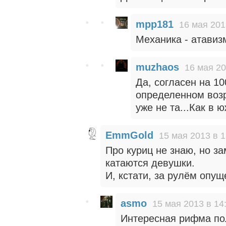
mpp181
16 мая 201
Механика - атавиз
muzhaos
16 мая 20
Да, согласен на 1
определенном возр
уже не та...Как в 
EmmGold
15 мая 2013 в 1
Про куриц не знаю, но за
катаются девушки.
И, кстати, за рулём опу
asmo
15 мая 2013 в 14
Интересная рифма по