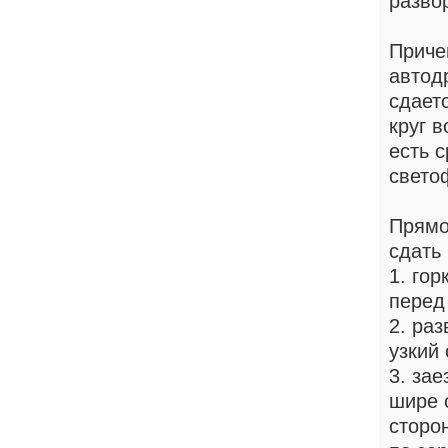
разво
Приче
автод
сдает
круг 
есть с
свето
Прямо
сдать
1. гор
перед
2. раз
узкий
3. зае
шире 
сторо