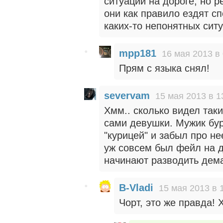
ситуаций на дороге, но р
они как правило ездят с
каких-то непонятных сит
mpp181
16 мая 2013 в
Прям с языка снял!
severvam
15 мая 2013 в 1
Хмм.. сколько видел так
сами девушки. Мужик бур
"курицей" и забыл про н
уж совсем был фейл на д
начинают разводить демаг
B-Vladi
15 мая 2013 в 
Чорт, это же правда! 