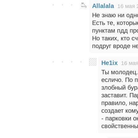
Allalala
16 мая 
Не знаю ни одно
Есть те, котор
пунктам пдд про
Но таких, кто с
подруг вроде не
He1ix
16 мая
Ты молодец.
есличо. По п
злобный бура
заставит. Па
правило, на
создает ком
- парковки о
свойственны