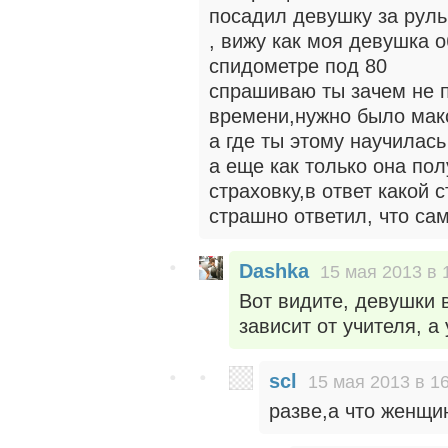
посадил девушку за руль
, вижу как моя девушка о
спидометре под 80
спрашиваю ты зачем не п
времени,нужно было макс
а где ты этому научилась
а еще как только она по
страховку,в ответ какой с
страшно ответил, что сам
Dashka
15 мая 2013 в 
Вот видите, девушки 
зависит от учителя, а
scl
15 мая 2013 в 1
разве,а что женщи