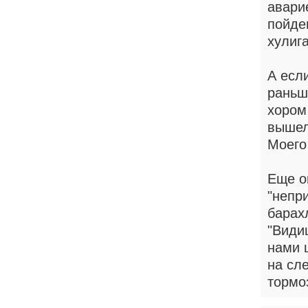
авари
пойде
хулига
А если
раньш
хором
вышел
Моего
Еще о
"непр
барах
"Види
нами 
на сл
тормо