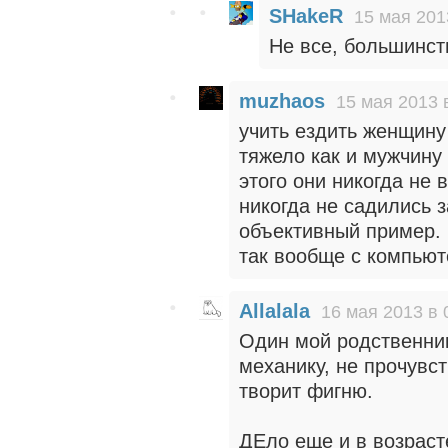
SHakeR
15 мая 201
Не все, большинс
muzhaos
15 мая 2013 
учить ездить женщину 
тяжело как и мужчину 
этого они никогда не 
никогда не садились з
объективный пример. 
так вообще с компьюте
Allalala
16 мая 2013 в 
Один мой родственник
механику, не прочувст
творит фигню.
ДЕло еще и в возраст