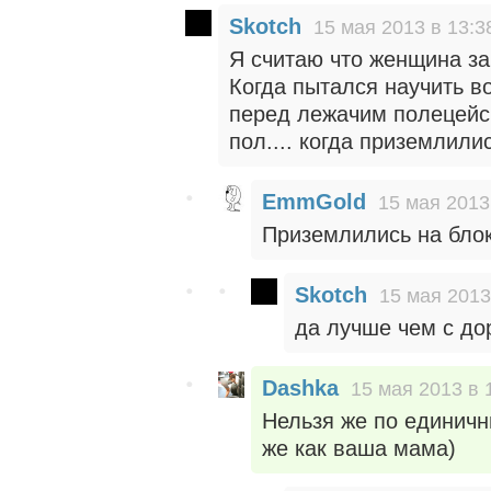
Skotch
15 мая 2013 в 13:3
Я считаю что женщина за
Когда пытался научить в
перед лежачим полецейск
пол.... когда приземлили
EmmGold
15 мая 2013
Приземлились на блок
Skotch
15 мая 2013
да лучше чем с дор
Dashka
15 мая 2013 в 
Нельзя же по единичн
же как ваша мама)