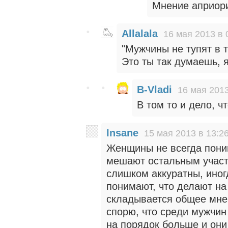
Мнение априори
Allalala
16 мая 2013 в 
"Мужчины не тупят в 
Это ты так думаешь, я
B-Vladi
16 мая 2013
В том то и дело, ч
Insane
15 мая 2013 в 13:2
Женщины не всегда поним
мешают остальным участ
слишком аккуратны, иног
понимают, что делают на
складывается общее мнен
спорю, что среди мужчин
на порядок больше и они