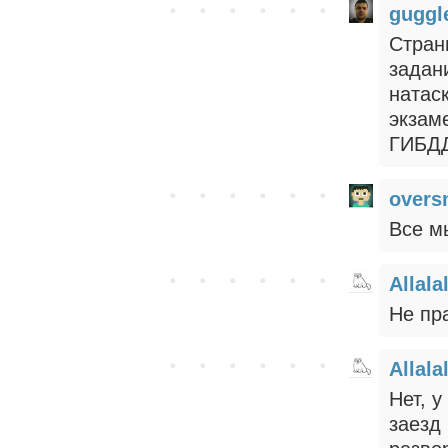
gugg
Стран
задан
натас
экзам
ГИБДД
overs
Все м
Allala
Не пр
Allala
Нет, у
заезд 