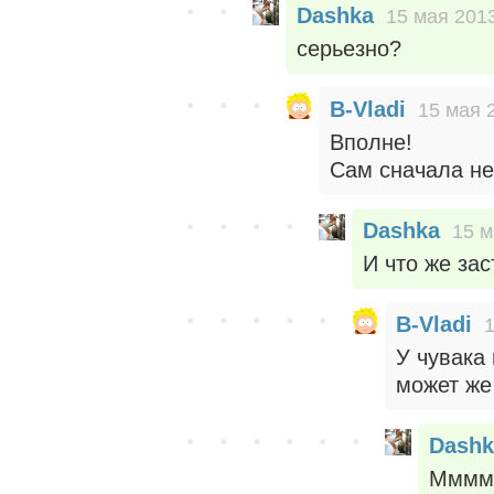
Dashka
15 мая 2013
серьезно?
B-Vladi
15 мая 
Вполне!
Сам сначала не 
Dashka
15 м
И что же за
B-Vladi
1
У чувака 
может же 
Dashk
Мммм..