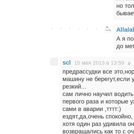
но тол
бывае
Allala
А я по
до ме
scl
15 мая 2013 в 13:59
предрассудки все это,но
машину не берегут,если 
резкий...
сам лично научил водить
первого раза и которые у
сами в аварии ,тттт:)
ездят,да,очень спокойно,
хотя один раз удивила он
возвращались как то с оч