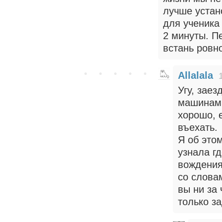
лучше устан
для ученика
2 минуты. П
встань ровн
Allalala
Угу, зае
машинами
хорошо, 
въехать.
Я об это
узнала г
вождения
со слова
вы ни за 
только за