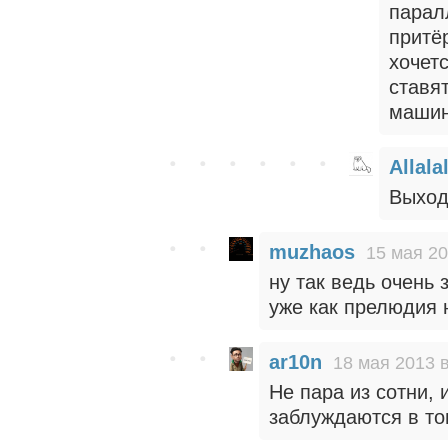
парал
притё
хочет
ставят
машин
Allala
Выходи
muzhaos
15 мая 20
ну так ведь очень 
уже как прелюдия 
ar10n
18 мая 2013 в
Не пара из сотни, 
заблуждаются в то