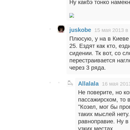
Ну какбэ тонко намекн
juskobe
15 мая 2013 в
Плюсую, у на в Киеве 
25. Ездят как кто, ез
сидении. Тк вот, со с
перестраивается нагл
через 3 ряда.
Allalala
16 мая 2013
Не поверите, но ко
пассажирском, то в
"Козел, мог бы про
таких мыслей нету.
равноправие. Ну в
узких местах.