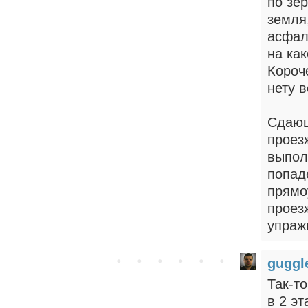
по зе
земля
асфал
на ка
Короч
нету 
Сдающ
проез
выпол
попаде
прямо
проез
упраж
gugg
Так-то
в 2 эт