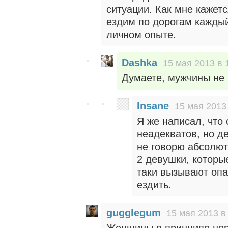
ситуации. Как мне кажетс
ездим по дорогам каждый
личном опыте.
Dashka
15 мая 2013 в 
Думаете, мужчины не
Insane
15 мая 2013
Я же написал, что
неадекватов, но д
не говорю абсолют
2 девушки, которы
таки вызывают опа
ездить.
gugglegum
15 мая 2013 в