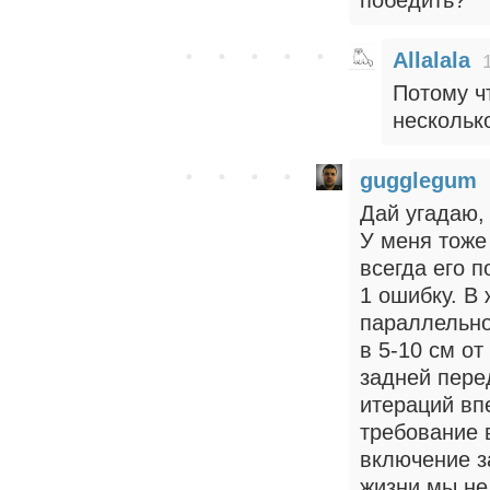
победить?
Allalala
Потому ч
несколько
gugglegum
Дай угадаю,
У меня тоже
всегда его п
1 ошибку. В
параллельно
в 5-10 см о
задней пере
итераций вп
требование 
включение з
жизни мы не