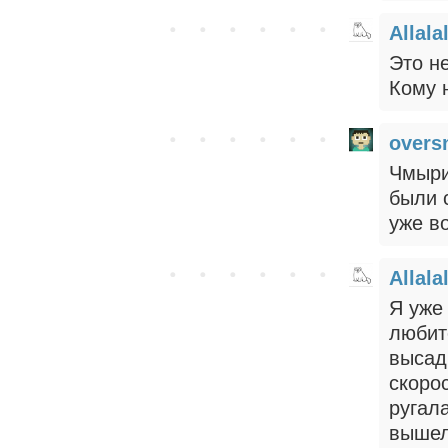
Allala
Это н
Кому 
overs
Чмыри
были 
уже во
Allala
Я уже
любит
высадк
скоро
ругала
вышел