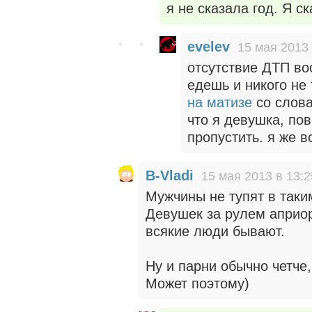
я не сказала год. Я с
evelev
15 мая 2013 
отсутствие ДТП во
едешь и никого не
на матизе
со слова
что я девушка, по
пропустить. я же в
B-Vladi
15 мая 2013 в 13:2
Мужчины не тупят в таки
Девушек за рулем априор
всякие люди бывают.
Ну и парни обычно четче,
Может поэтому)