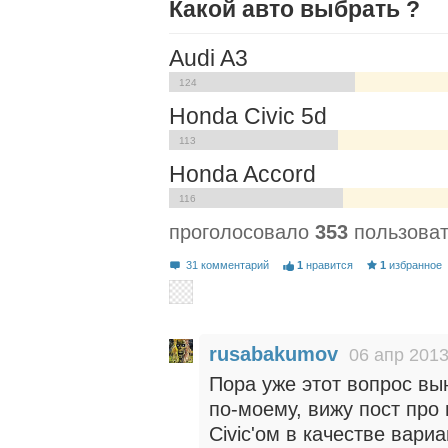
Какой авто выбрать ?
Audi A3
124
Honda Civic 5d
113
Honda Accord
116
проголосовало
353
пользова
31 комментарий
1
нравится
1
избранное
rusabakumov
06 апр 2013
Пора уже этот вопрос вы
по-моему, вижу пост про
Civic'ом в качестве вариа