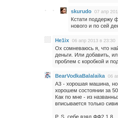
skurudo
07 апр 201
Кстати поддержу ф
нового и по сей де
He1ix
06 апр 2013 в 23:30
Ох сомневаюсь я, что на
деньги. Или добавить, и
проблем с коробкой и по
BearVodkaBalalaika
06 а
А3 - хорошая машина, но
хорошем состоянии за 50
Как по мне - из названн
вписывается только сиви
P. S. себе взял ФФ2 1.8