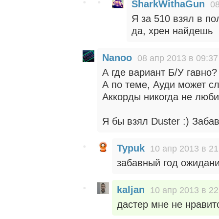
SharkWithaGun
08
Я за 510 взял в п
да, хрен найдешь
Nanoo
08 апр 2013 в 09:37
А где вариант Б/У гавно?
А по теме, Ауди может сл
Аккорды никогда не любил
Я бы взял Duster :) Заба
Typuk
10 апр 2013 в 21
забавный год ожидани
kaljan
10 апр 2013 в 22
дастер мне не нравитс