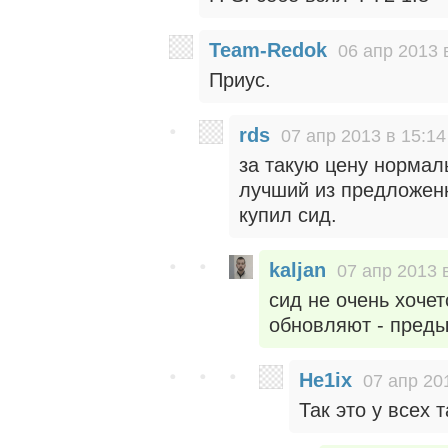
Team-Redok
06 апр 2013 
Приус.
rds
07 апр 2013 в 15:14
за такую цену нормал
лучший из предложен
купил сид.
kaljan
07 апр 2013 
сид не очень хочет
обновляют - пред
He1ix
07 апр 20
Так это у всех 