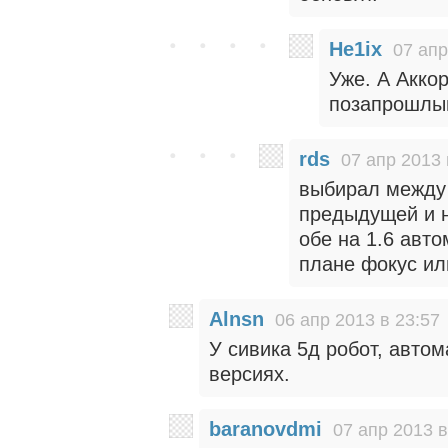
He1ix
07 апр
Уже. А Акко
позапрошлый
rds
07 апр 2013 
выбирал между 
предыдущей и н
обе на 1.6 авт
плане фокус ил
Alnsn
06 апр 2013 в 23:57
У сивика 5д робот, авто
версиях.
baranovdmi
07 апр 2013 в