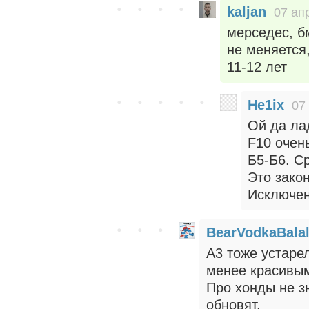
kaljan
07 ап
мерседес, бм
не меняется
11-12 лет
He1ix
07
Ой да ла
F10 очен
Б5-Б6. Ср
Это закон
Исключен
BearVodkaBalal
А3 тоже устарел
менее красивы
Про хонды не з
обновят.