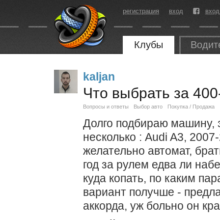
регистрация
вход
вход
Клубы
Водит
kaljan
Что выбрать за 400
Вопросы и ответы
Выбор авто
Покупка / Продажа
Долго подбираю машину, 
несколько : Audi A3, 2007-
желательно автомат, брат
год за рулем едва ли наб
куда копать, по каким па
вариант получше - предла
аккорда, уж больно он кра