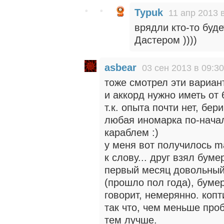
Typuk
11 апр 2013 
врядли кто-то буд
Дастером ))))
asbear
03 сен 2013 в 09:30
тоже смотрел эти вариан
и аккорд нужно иметь от 6
т.к. опыта почти нет, бе
любая иномарка по-начал
караблем :)
у меня вот получилось ma
к слову... друг взял буме
первый месяц довольный 
(прошло пол года), бумер
говорит, немерянно. копт
так что, чем меньше про
тем лучше.