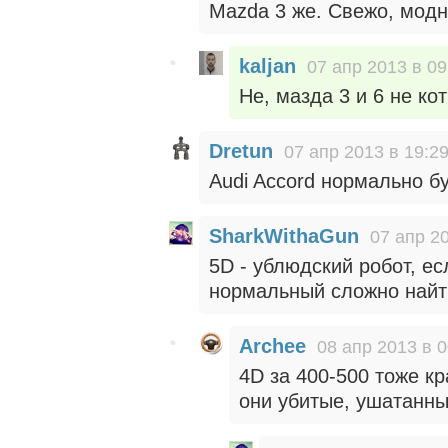
Mazda 3 же. Свежо, мод
kaljan
07 апр 2013 в 09
Не, мазда 3 и 6 не ко
Dretun
07 апр 2013 в 19:2
Audi Accord нормально бу
SharkWithaGun
07 апр 2
5D - ублюдский робот, ес
нормальный сложно найти
Archee
08 апр 2013 в 0
4D за 400-500 тоже кр
они убитые, ушатанны