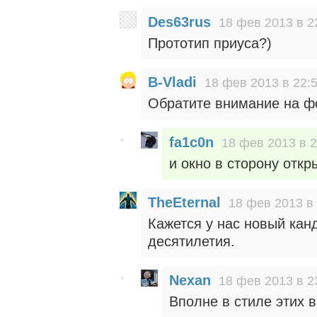
Des63rus
18 фев 2013 в 2
Прототип приуса?)
B-Vladi
18 фев 2013 в 22:
Обратите внимание на ф
fa1c0n
18 фев 2013 в 2
и окно в сторону откр
TheEternal
18 фев 2013 в
Кажется у нас новый ка
десятилетия.
Nexan
18 фев 2013 в 2
Вполне в стиле этих 