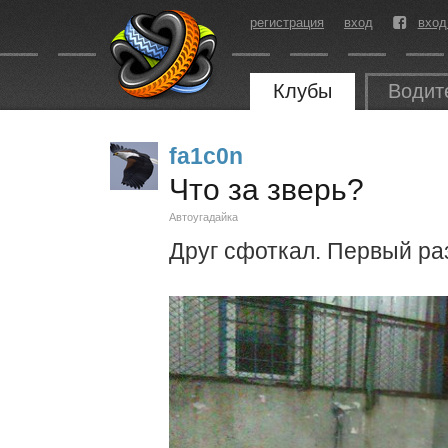
регистрация
вход
вход
Клубы
Водит
fa1c0n
Что за зверь?
Автоугадайка
Друг сфоткал. Первый раз