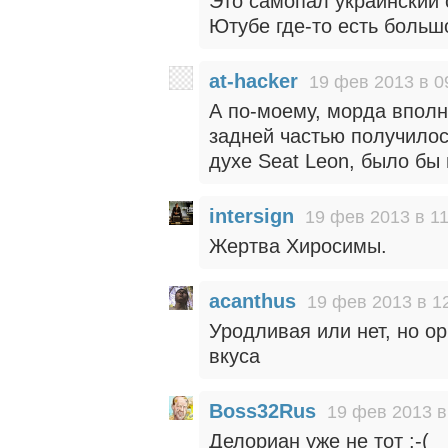
Это самопал украинский
Ютубе где-то есть больш
at-hacker
19 фев 2013 в 0
А по-моему, морда вполн
задней частью получилос
духе Seat Leon, было бы
intersign
19 фев 2013 в 11
Жертва Хиросимы.
acanthus
19 фев 2013 в 1
Уродливая или нет, но ор
вкуса
Boss32Rus
19 фев 2013 в
Делориан уже не тот :-(