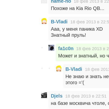
name-no
18 фев 2013 в 22
Похоже на Kia Rio QB...
B-Vladi
18 фев 2013 в 22:
Ааа, у меня паника XD
Знатный пруль!
fa1c0n
18 фев 2013 в 2
Может и знатный, но ч
B-Vladi
18 фев 2013
Не знаю и знать не
этого ='(
Djels
18 фев 2013 в 22:51
на базе москвича чтоле, 