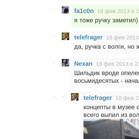
fa1c0n
18 фев 2013 в 2
я тоже ручку заметил)
telefrager
18 фев 2013
да, ручка с волги, но
Nexan
18 фев 2013 в 2
Шильдик вроде опелев
восьмидесятых - нача
telefrager
18 фев 2
концепты в музее с
всего выпил из вол