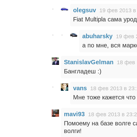
olegsuv
19 фев 2013 в
Fiat Multipla сама уро
abuharsky
19 фев 
а по мне, вся марк
StanislavGelman
18 фев 
Бангладеш :)
vans
18 фев 2013 в 23:
Мне тоже кажется что
mavi93
18 фев 2013 в 23:
Помоему на базе волге с
волги!