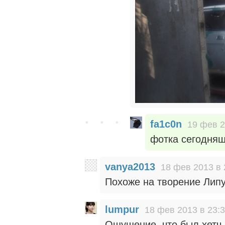
fa1c0n
19 фев 2
фотка сегодняш
vanya2013
18 фев 2013 в 
Похоже на творение Лип
lumpur
18 фев 2013 в 23:
Ощущение, что был хетч, 