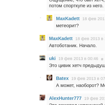
потом спорткупе из него.
MaxKadett
18 фев 201
метеорит?
MaxKadett
18 фев 2013 в 
Автоботаник. Начало.
uki
19 фев 2013 в 00:46
Это цивик хетч предыду
Batex
19 фев 2013 в 07
А может, наоборот? М
AlexHunter777
19 фев 20