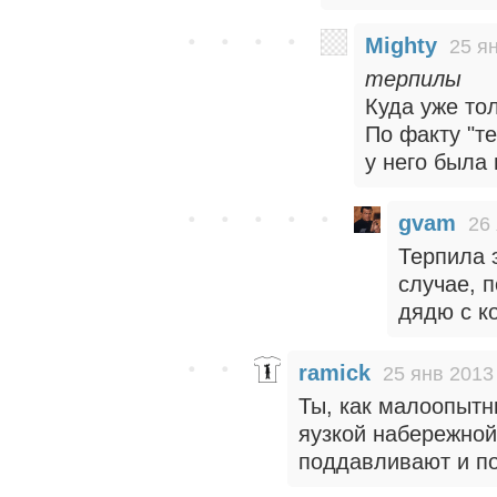
Mighty
25 я
терпилы
Куда уже то
По факту "т
у него была
gvam
26
Терпила э
случае, 
дядю с к
ramick
25 янв 2013
Ты, как малоопытн
яузкой набережной
поддавливают и п