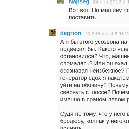
Napseg
24 янв 2013 в 
Вот вот. Но машину п
поставить
degrion
24 янв 2013 в 18:
А я бы этого усозвона на
подвесил бы. Какого яще
остановился? Что, машин
сломалась? Или он ехал
осознавая неизбежное? П
генератор сдох я накатом
уйти на обочину? Почему 
свернуть с шоссе? Почем
именно в сраном левом р
Судя по тому, что у него 
бордюру, колпак у него о
поднять.