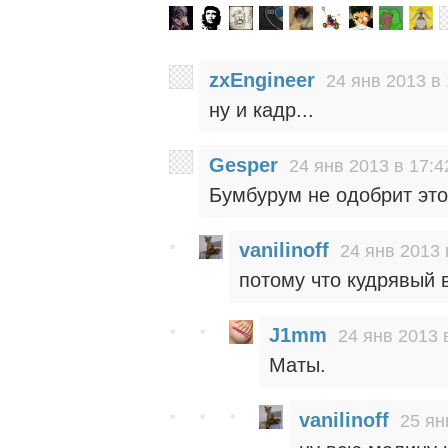
zxEngineer
24 янв 2013 в 
ну и кадр...
Gesper
24 янв 2013 в 17:4
Бумбурум не одобрит это
vanilinoff
24 янв 2013 
потому что кудрявый 
J1mm
24 янв 2013 
Маты.
vanilinoff
25 ян