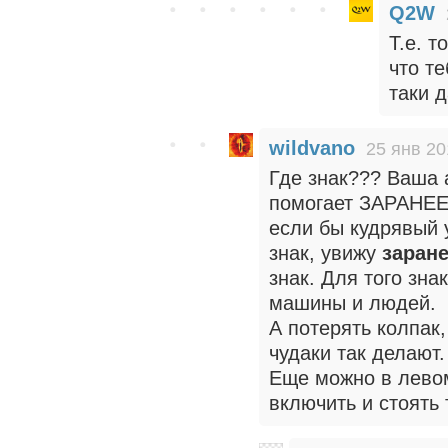
Q2W
Т.е. т
что те
таки 
wildvano
25 янв 20
Где знак??? Ваша 
помогает ЗАРАНЕЕ
если бы кудрявый 
знак, увижу
заране
знак. Для того знак
машины и людей.
А потерять колпак,
чудаки так делают.
Еще можно в левом
включить и стоять 