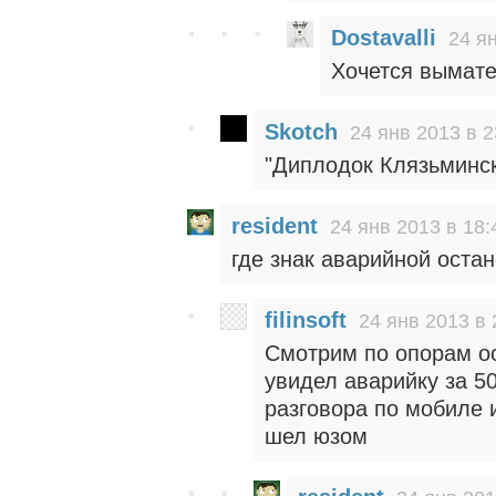
Dostavalli
24 я
Хочется вымате
Skotch
24 янв 2013 в 2
"Диплодок Клязьминск
resident
24 янв 2013 в 18:
где знак аварийной остан
filinsoft
24 янв 2013 в 
Смотрим по опорам ос
увидел аварийку за 5
разговора по мобиле 
шел юзом