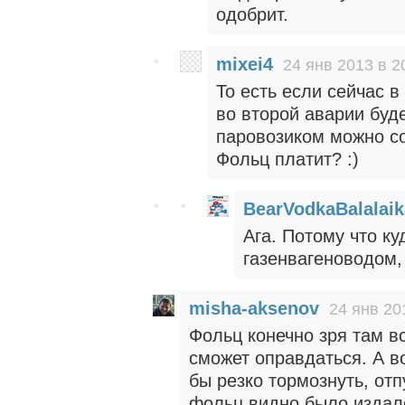
одобрит.
mixei4
24 янв 2013 в 2
То есть если сейчас в
во второй аварии буд
паровозиком можно со
Фольц платит? :)
BearVodkaBalalaik
Ага. Потому что к
газенвагеноводом, 
misha-aksenov
24 янв 20
Фольц конечно зря там в
сможет оправдаться. А во
бы резко тормознуть, отп
фольц видно было издал