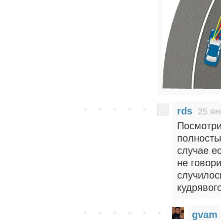
rds
25 ян
Посмотри
полностью
случае е
не говор
случилос
кудрявого
gvam