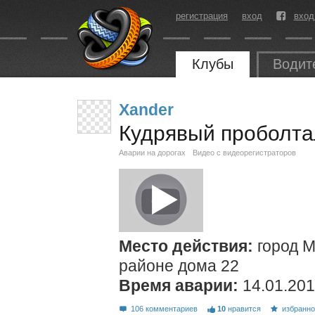
регистрация
вход
вход
Клубы
Водит
Xander
Кудрявый проболт
Аварии на дорогах
Видео с видеорегистраторов
Место действия:
город М
районе дома 22
Время аварии:
14.01.201
106 комментариев
10
нравится
избранн