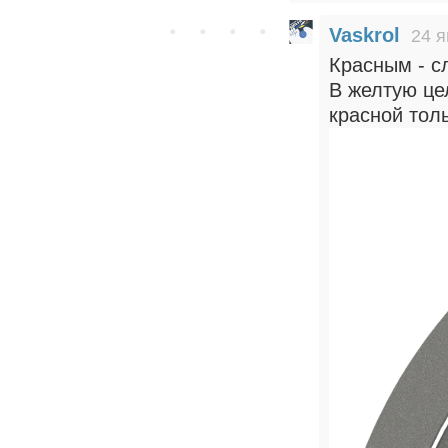
Vaskrol
24 я
Красным - с
В желтую це
красной тол