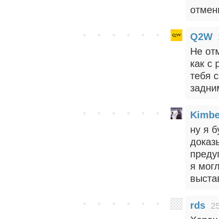
отмени
Q2W
Не от
как с 
тебя 
задни
Kimbe
ну я 
доказ
преду
я могл
выстав
rds
2