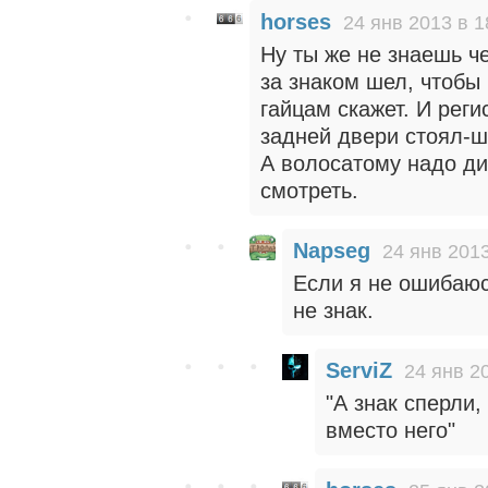
horses
24 янв 2013 в 1
Ну ты же не знаешь че
за знаком шел, чтобы 
гайцам скажет. И реги
задней двери стоял-ш
А волосатому надо ди
смотреть.
Napseg
24 янв 2013
Если я не ошибаюсь
не знак.
ServiZ
24 янв 2
"А знак сперли,
вместо него"