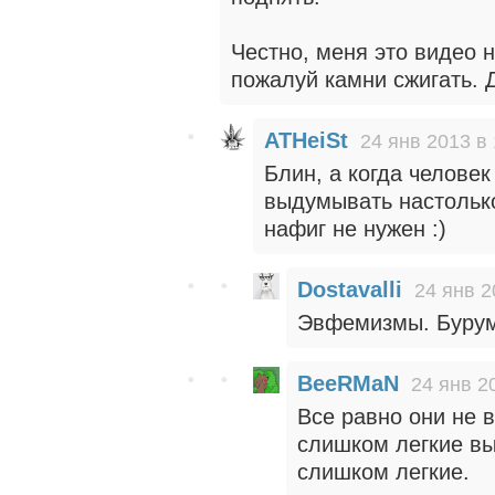
Честно, меня это видео н
пожалуй камни сжигать. 
ATHeiSt
24 янв 2013 в 
Блин, а когда человек
выдумывать настолько
нафиг не нужен :)
Dostavalli
24 янв 2
Эвфемизмы. Бурум
BeeRMaN
24 янв 2
Все равно они не 
слишком легкие вы
слишком легкие.