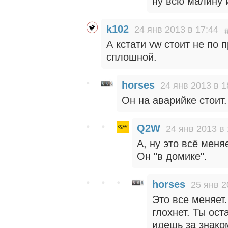
ну всю малину 
k102
24 янв 2013 в 17:44
А кстати vw стоит не по 
сплошной.
horses
24 янв 2013 в 1
Он на аварийке стоит.
Q2W
24 янв 2013 в 
А, ну это всё меня
Он "в домике".
horses
25 янв 2
Это все меняет
глохнет. Ты ос
идешь за знако