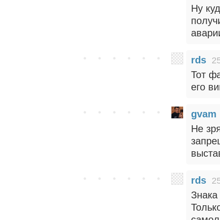
Ну ку
получ
аварии
rds
2
Тот ф
его в
gvam
Не зря
запре
выста
rds
2
Знака
Тольк
самол