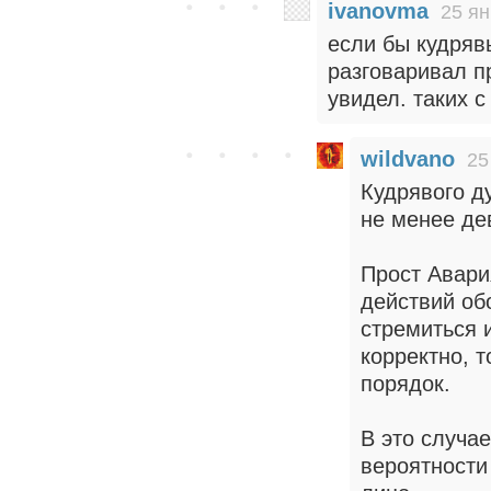
ivanovma
25 ян
если бы кудряв
разговаривал п
увидел. таких с
wildvano
25
Кудрявого д
не менее де
Прост Авари
действий об
стремиться 
корректно, 
порядок.
В это случа
вероятности