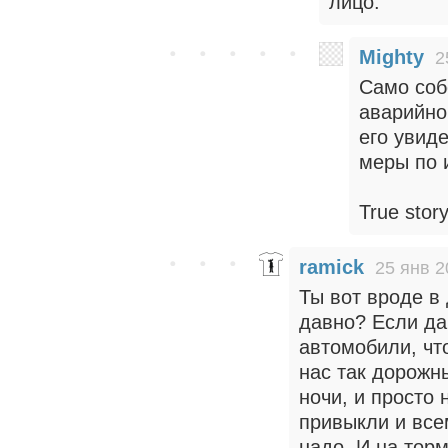
лицо.
Mighty
2
Само соб
аварийно
его увид
меры по 
True story
ramick
25 янв 2
Ты вот вроде в
давно? Если да
автомобили, чт
нас так дорожн
ночи, и просто 
привыкли и все
надо. И на тор