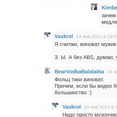
Kimbe
зачем
медле
Vaskrol
24 янв 2013 в 19:0
Я считаю, виноват мужик
З. Ы. А без ABS, думаю, 
BearVodkaBalalaika
24 я
Фольц таки виноват.
Причем, если бы видео б
большинство :)
Vaskrol
24 янв 2013 в 
Надо просто музончик