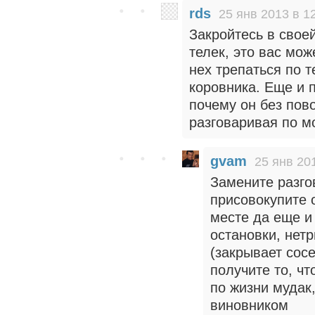
rds
25 янв 2013 в 1
Закройтесь в свое
телек, это вас мож
нех трепаться по т
коровника. Еще и п
почему он без пов
разговаривая по м
gvam
25 янв 20
Замените разго
присовокупите 
месте да еще и 
остановки, нет
(закрывает сос
получите то, чт
по жизни мудак
виновником