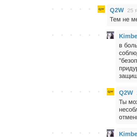
Q2W
25 
Тем не м
Kimbe
в бол
соблю
"безо
приду
защищ
Q2W
Ты мо
несоб
отмен
Kimbe