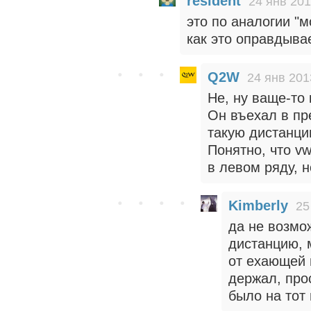
resident
24 янв 201
это по аналогии "
как это оправдывае
Q2W
24 янв 201
Не, ну ваще-то
Он въехал в пр
такую дистанци
Понятно, что vw
в левом ряду, н
Kimberly
25
да не возмо
дистанцию, 
от ехающей
держал, про
было на тот 