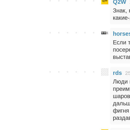
Q2W
Знак, 
какие
horse
Если 
посер
выста
rds
2
Люди в
преим
шаров
дальш
фигня
разда