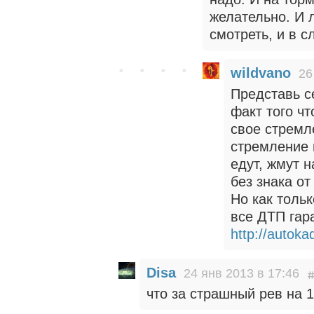
желательно. И 
смотреть, и в с
wildvano
26
Представь с
факт того ч
свое стремл
стремление н
едут, жмут н
без знака от
Но как тольк
все ДТП гар
http://autok
Disa
24 янв 2013 в 17:46
что за страшный рев на 