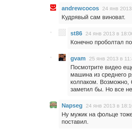
andrewcocos
24 янв 2013
Кудрявый сам виноват.
st86
24 янв 2013 в 18:0
Конечно проболтал по
gvam
25 янв 2013 в 11
Посмотрите видео еще
машина из среднего р
колпаком. Возможно, 
заметил бы. Но все не
Napseg
24 янв 2013 в 18:1
Ну мужик на фольце тож
поставил.