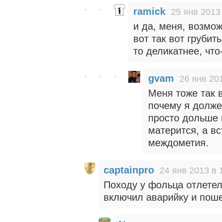
ramick
25 янв 2013
и да, меня, возмож
вот так вот грубит
то деликатнее, что
gvam
26 янв 20
Меня тоже так 
почему я долже
просто дольше 
матерится, а в
междометия.
captainpro
24 янв 2013 в 
Походу у фольца отлетел
включил аварийку и пошел