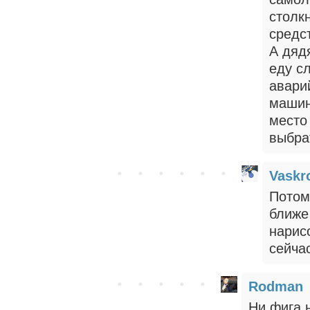
столк
средс
А дяд
еду с
аварий
машин
место
выбра
Vaskr
Потом
ближе
нарисо
сейча
Rodman
Ни фига н