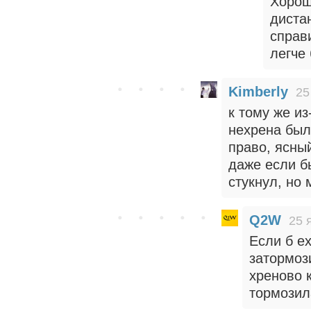
Хорош
дистан
справ
легче
Kimberly
25
к тому же и
нехрена был
право, ясный
даже если бы
стукнул, но 
Q2W
25 
Если б е
затормоз
хреново к
тормозил