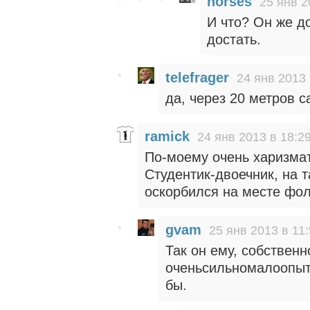
horses
25 янв 2
И что? Он же д
достать.
telefrager
24 янв 2013 
да, через 20 метров
ramick
24 янв 2013 в 18:2
По-моему очень харизмат
Студентик-двоечник, на т
оскорбился на месте фо
gvam
25 янв 2013 в 11
Так он ему, собственн
оченьсильномалоопытн
бы.