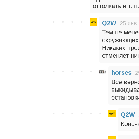
оттолкать и т. 
Q2W
25 янв 
Тем не мене
окружающих 
Никаких пре
отменяет ни
horses
2
Все верн
выкидыва
остановк
Q2W
Конечн