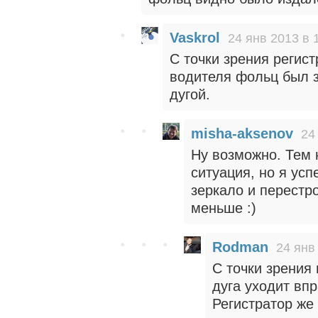
Vaskrol
24 янв 2013 в 
С точки зрения регист
водителя фольц был з
дугой.
misha-aksenov
24
Ну возможно. Тем 
ситуация, но я усп
зеркало и перестр
меньше :)
Rodman
24 янв
С точки зрения
дуга уходит впр
Регистратор же