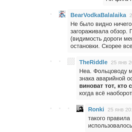
BearVodkaBalalaika
2
Не было видно ничег
загораживала обзор. 
(видимость дороги ме
остановки. Скорее вс
TheRiddle
25 янв 2
Неа. Фольцоводу м
знака аварийной о
виноват тот, кто 
когда всё наоборот
Ronki
25 янв 20
такого правила 
использовалось