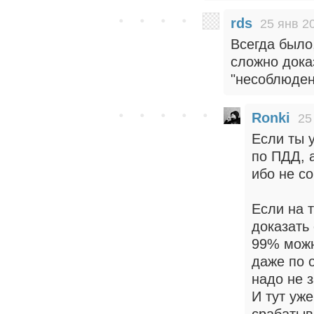
rds
25 янв 2
Всегда было,
сложно дока
"несоблюден
Ronki
25
Если ты у
по ПДД, а
ибо не с
Если на 
доказать 
99% можн
даже по 
надо не 
И тут уже