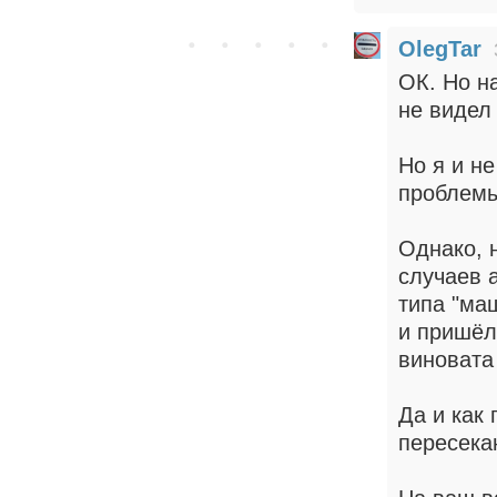
OlegTar
ОК. Но н
не видел
Но я и н
проблемы
Однако, 
случаев 
типа "ма
и пришёл
виновата
Да и как
пересекаю