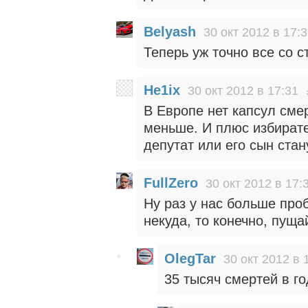
Belyash
30 окт 2012 в 17:
Теперь уж точно все со с
He1ix
30 окт 2012 в 17:31
В Европе нет капсул смер
меньше. И плюс избирате
депутат или его сын ста
FullZero
30 окт 2012 в 17:
Ну раз у нас больше проб
некуда, то конечно, пуща
OlegTar
30 окт 2012 в 
35 тысяч смертей в го