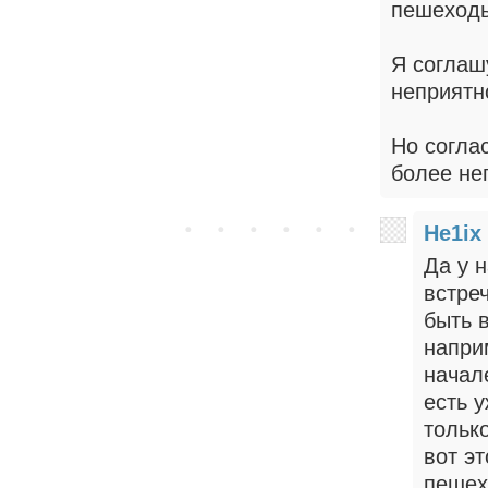
пешеходы
Я соглашу
неприятн
Но согла
более не
He1ix
Да у 
встре
быть 
напри
начал
есть 
тольк
вот э
пешех