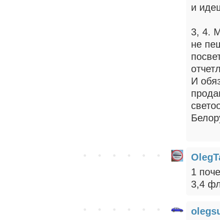
и иде
3, 4.
не пе
посвет
отчет
И обя
прода
свето
Белор
OlegT
1 поче
3,4 ф
olegs