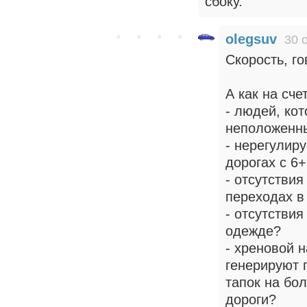
сбоку.
olegsuv
30 
Скорость, г
А как на счет
- людей, ко
неположенны
- нерегулир
дорогах с 6
- отсутстви
переходах в
- отсутстви
одежде?
- хреновой 
генерируют 
тапок на бо
дороги?