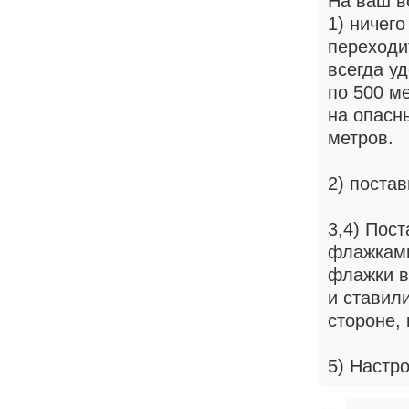
На ваш во
1) ничег
переходи
всегда уд
по 500 м
на опасн
метров.
2) поста
3,4) Пос
флажками
флажки в
и ставил
стороне, 
5) Настр