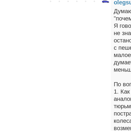
olegs
Думаю
"почем
Я гово
не зн
остан
с пеш
малое
думае
меньш
По во
1. Ка
анало
тюрьм
постр
колес
возме