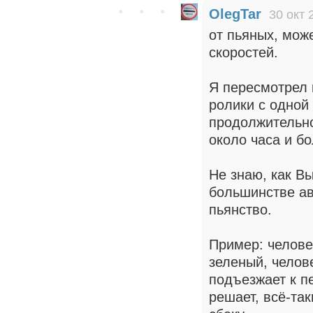
OlegTar
30 окт 
от пьяных, може
скоростей.
Я пересмотрел 
ролики с одной
продолжительно
около часа и б
Не знаю, как Вы
большинстве ав
пьянство.
Пример: челове
зеленый, челове
подъезжает к п
решает, всё-так