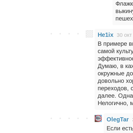
Флажк
выкин
пешех
He1ix
30 окт
В примере ви
самой культ
эффективнос
Думаю, в ка
окружные до
довольно хо
переходов, 
далее. Одна
Нелогично, м
OlegTar
Если есть