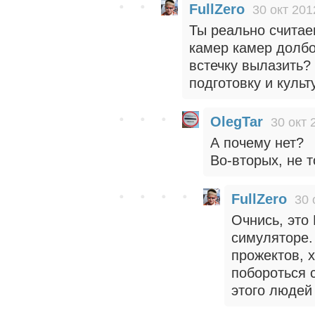
FullZero
30 окт 201
Ты реально считае
камер камер долбо
встечку вылазить?
подготовку и куль
OlegTar
30 окт 
А почему нет?
Во-вторых, не 
FullZero
30 
Очнись, это 
симуляторе.
прожектов, 
побороться 
этого людей