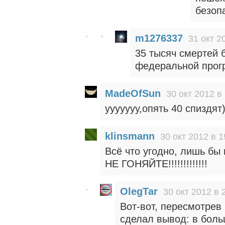
безоп
m1276337
31 окт 2
35 тысяч смертей б
федеральной прогр
MadeOfSun
30 окт 2012 в
ууууууу,опять 40 спиздят)
klinsmann
30 окт 2012 в 1
Всё что угодно, лишь бы
НЕ ГОНЯЙТЕ!!!!!!!!!!!!!
OlegTar
30 окт 2012 в 
Вот-вот, пересмотрев 
сделал вывод: в бол