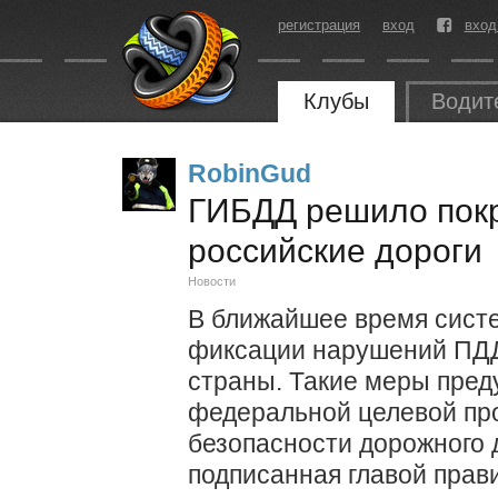
регистрация
вход
вход
Клубы
Водит
RobinGud
ГИБДД решило пок
российские дороги
Новости
В ближайшее время сист
фиксации нарушений ПДД 
страны. Такие меры пред
федеральной целевой п
безопасности дорожного 
подписанная главой прав