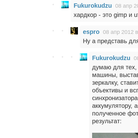
Fukurokudzu
08 апр 2
хардкор - это gimp и 
espro
08 апр 2012 в
Ну а представь для
Fukurokudzu
0
думаю для тех,
машины, выстав
зеркалку, стави
объективы и вс
синхронизаторам
аккумулятору, 
полученное фот
результат: