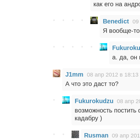
как его на андр
Benedict
09
Я вообще-то
Fukurok
а. да, он
J1mm
08 апр 2012 в 18:13
А что это даст то?
Fukurokudzu
08 апр 2
возможность постить 
кадабру )
Rusman
09 апр 201