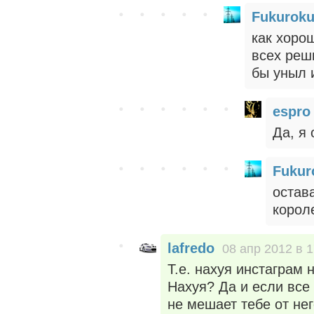
Fukurok
как хорош
всех реш
бы уныл и
espro
Да, я 
Fukur
остав
короле
lafredo
08 апр 2012 в 1
Т.е. нахуя инстаграм
Нахуя? Да и если все 
не мешает тебе от нег