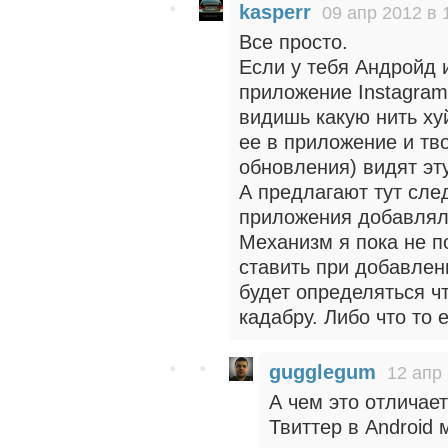
kasperr
09 апр 2012 в 
Все просто.
Если у тебя Андройд 
приложение Instagram
видишь какую нить ху
ее в приложение и тв
обновления) видят эт
А предлагают тут сле
приложения добавляли
Механизм я пока не п
ставить при добавлен
будет определяться ч
кадабру. Либо что то 
gugglegum
12 апр 
А чем это отличае
Твиттер в Android 