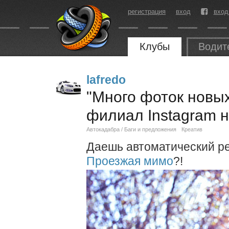
регистрация
вход
вход
Клубы
Водит
lafredo
"Много фоток новых
филиал Instagram 
Автокадабра / Баги и предложения
Креатив
Даешь автоматический реп
Проезжая мимо
?!