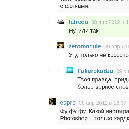
с фотками.
lafredo
08 апр 2012 в 1
Ну, или так
zeromodule
09 апр 20
Угу, только не кросспо
Fukurokudzu
09 ап
Твоя правда, прид
более верное слов
espro
08 апр 2012 в 16:37
Фу фу фу. Какой инстагр
Photoshop... только хард