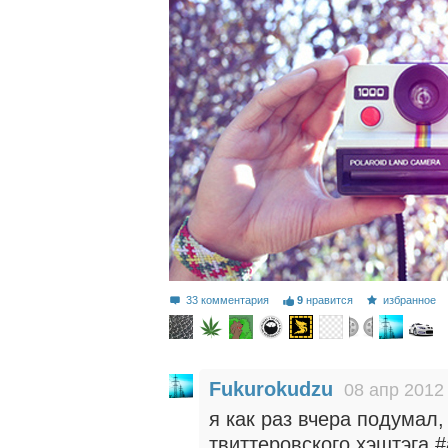
33 комментария
9
нравится
избранное
Fukurokudzu
08 апр 2012
я как раз вчера подумал,
твиттеровского хэштэга #