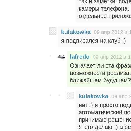
так и заметки, со
камеры телефона. 
отдельное приложе
kulakowka
09 апр 2012 в 
я подписался на клуб :)
lafredo
09 апр 2012 в 1
Означает ли эта фраз
возможности реализа
ближайшем будущем? 
kulakowka
09 апр 
нет :) я просто по
автоматический пос
принимаю решение
Я его делаю :) а ре