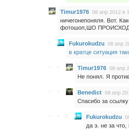
Timur1976
08 апр 2012 в 
ничегонепоняля. Вот. Как
фотошоп,ШО ПРОИСХОД
Fukurokudzu
08 апр 2
в кратце ситуация тако
Timur1976
08 апр 
Не понял. Я проти
Benedict
08 апр 20
Спасибо за ссылку
Fukurokudzu
0
да э. не за что