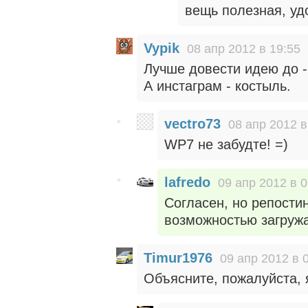
вещь полезная, уд
Vypik
08 апр 2012 в 19:55
Лучше довести идею до - 
А инстаграм - костыль.
vectro73
08 апр 2012 в
WP7 не забудте! =)
lafredo
09 апр 2012 в 0
Согласен, но репостин
возможностью загружа
Timur1976
09 апр 2012 в 
Объясните, пожалуйста, 