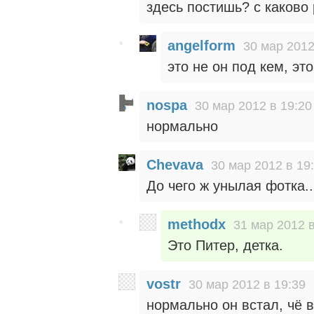
здесь постишь? с каково
angelform
30 мар 2012
это не он под кем, это
nospa
30 мар 2012 в 19:20
нормально
Chevava
30 мар 2012 в 19
До чего ж унылая фотка..
methodx
31 мар 2012 в
Это Питер, детка.
vostr
30 мар 2012 в 19:39
нормально он встал, чё 