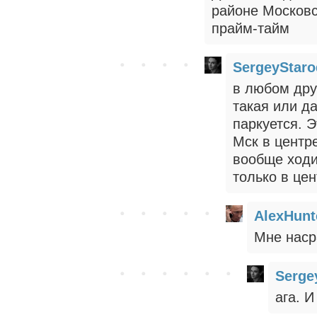
районе Московс
прайм-тайм
SergeyStar
в любом дру
такая или да
паркуется. 
Мск в центр
вообще ходи
только в цен
AlexHunt
Мне насра
Serge
ага. И