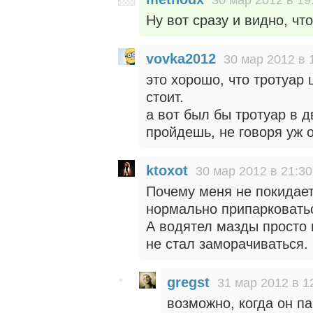
Ну вот сразу и видно, чт
vovka2012
30 мар 2012 в 
это хорошо, что тротуар 
стоит.
а вот был бы тротуар в д
пройдешь, не говоря уж о
ktoxot
30 мар 2012 в 21:30
Почему меня не покидает
нормально припарковать
А водятел мазды просто
не стал заморачиваться.
gregst
31 мар 2012 в 1
возможно, когда он па