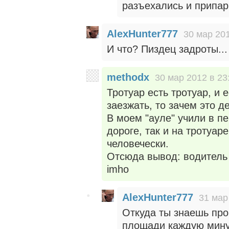
разъехались и припар
AlexHunter777
30 мар 201
И что? Пиздец задроты...
methodx
30 мар 2012 в 23
Тротуар есть тротуар, и 
заезжать, то зачем это д
В моем "ауле" учили в пе
дороге, так и на тротуар
человечески.
Отсюда вывод: водитель 
imho
AlexHunter777
31 мар
Откуда ты знаешь про
площади каждую минут