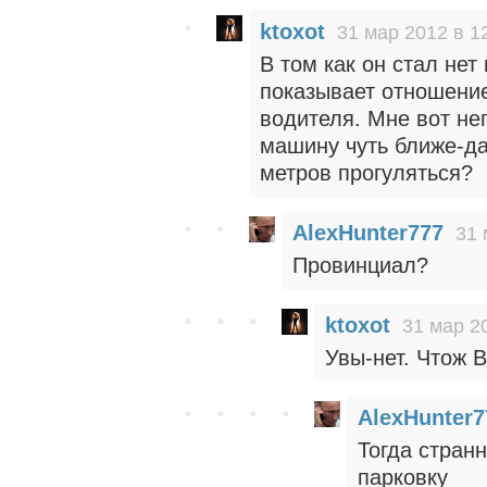
ktoxot
31 мар 2012 в 1
В том как он стал нет
показывает отношение
водителя. Мне вот не
машину чуть ближе-да
метров прогуляться?
AlexHunter777
31 
Провинциал?
ktoxot
31 мар 2
Увы-нет. Чтож 
AlexHunter7
Тогда стран
парковку