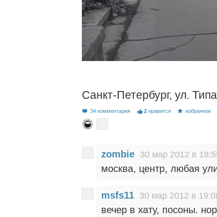
Санкт-Петербург, ул. Тип
34 комментария
2
нравится
избранное
zombie
30 мар 2012 в 18:5
москва, центр, любая ул
msfs11
30 мар 2012 в 19:0
вечер в хату, посоны. но