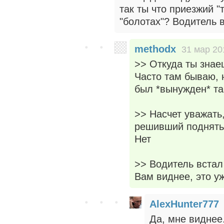
так ты что приезжий 
"болотах"? Водитель 
methodx
31 мар 20
>> Откуда ты знае
Часто там бываю, н
был *вынужден* та
>> Насчет уважать,
решивший поднять 
Нет
>> Водитель встал
Вам виднее, это у
AlexHunter777
Да, мне виднее