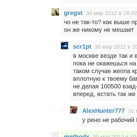
gregst
30 мар 2012 в 19:42
чо не так-то? как выше п
он же никому не мешает
scr1pt
30 мар 2012 в 2
в москве везде так и 
пока не окажешься на
таком случае жеппа 
вплотную к твоему ба
не делая 100500 взад
вперед, встать так же
AlexHunter777
31 
у рено не рабочий
methodx
30 мар 2012 в 19