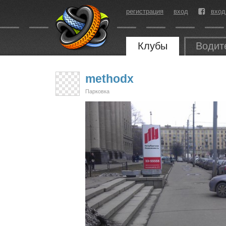
регистрация
вход
вход
Клубы
Водит
methodx
Парковка