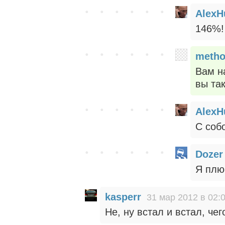
AlexH
146%!
meth
Вам н
вы та
AlexH
C собо
Dozer
Я плю
kasperr
31 мар 2012 в 02:
Не, ну встал и встал, че