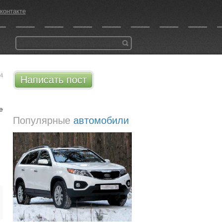
контакте
24
Написать пост
е
Популярные
автомобили