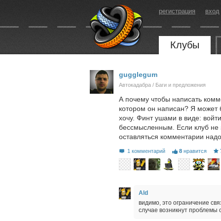
регистрация
вход
Клубы
gugglegum
Автокадабра / Баги и предложения
А почему чтобы написать комме
котором он написан? Я может бы
хочу. Финт ушами в виде: войти
бессмысленным. Если клуб не з
оставляться комментарии над
1 комментарий
8
нравится
Ald
видимо, это ограничение свя
случае возникнут проблемы 