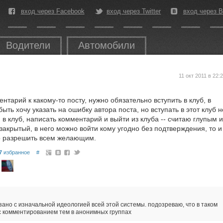
вход через Facebook
вход через Twitter
вход через В
Водители
Автомобили
11 окт 2011 в 22:
нтарий к какому-то посту, нужно обязательно вступить в клуб, в
ть хочу указать на ошибку автора поста, но вступать в этот клуб н
 в клуб, написать комментарий и выйти из клуба -- считаю глупым и
акрытый, в него можно войти кому угодно без подтверждения, то и
о разрешить всем желающим.
7
избранное
#
зано с изначальной идеологией всей этой системы. подозреваю, что в таком
с комментированием тем в анонимных группах