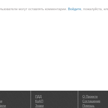
льзователи могут оставлять комментарии.
Войдите
, пожалуйста, ил
ПДД
О Проекте
ли
КоАП
Соглашение
били
Знаки
Помощь