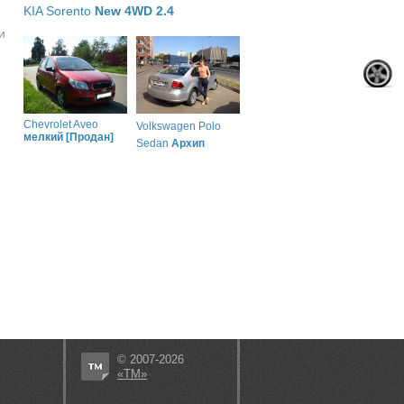
KIA Sorento
New 4WD 2.4
и
Chevrolet Aveo
Volkswagen Polo
мелкий [Продан]
Sedan
Архип
© 2007-2026
«ТМ»