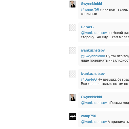
Gwynnbleidd
@vamp756
у них понт такой,
сопливые
Dar4eG
@ivankuznetsov
на Новой риг
сторону 140 еду… сам в пла
ivankuznetsov
@Gwynnbleidd
Ну так что то
лице принимать инвалидност
ivankuznetsov
@Dar4eG
Ну девушка без защ
Все хорошо только потом по
Gwynnbleidd
@ivankuznetsov
в России мод
vamp756
@ivankuznetsov
А принимать 