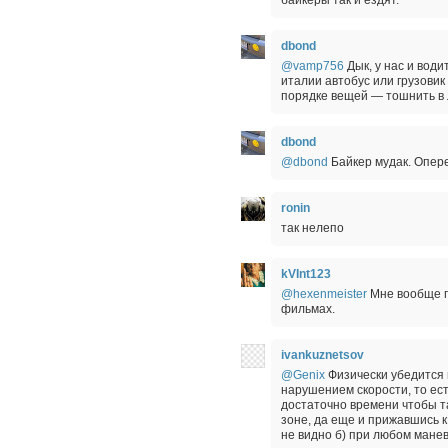
dbond
@vamp756
Дык, у нас и вод
италии автобус или грузовик
порядке вещей — тошнить в 
dbond
@dbond
Байкер мудак. Опер
ronin
так нелепо
kVInt123
@hexenmeister
Мне вообще по
фильмах.
ivankuznetsov
@Genix
Физически убедится 
нарушением скорости, то ес
достаточно времени чтобы т
зоне, да еще и прижавшись к
не видно б) при любом мане