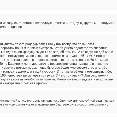
ал мотоциклист обгоняя очередную Лачетти «А ты, сука, хрустик» — подумал
немного правее
иклистах такого рода удивляет что у них всегда кто-то виноват.
зеркалах по их мнению и смотреть нет ли у него рядом где-то внезапно
е едет ли он крадущись где-то за задней стойкой. А то вдруг, не дай бог. А
теть между рядами не испытывая помех и затруднений. В МСК много
так вот я когда ездил я просто офигевал от того как ведет себя большая
150 по Кашире, у меня достаточно приспортивленная машина и я вполне
нимаю что поток и поедь я еще быстрее будет уже совсем стремно, ибо
 маловата даже для такой скорости. И тут меня обходит мотоциклист, без
-180 перестраиваясь через три ряда. У него три жизни? Или сохранения
лачутся какие автомобилисты плохие. Много конечно и адекватных которые
лах аккуратно объезжая пробки.
инственный класс мотоциклов приспособленных для спокойной езды, но как
се в основном покупают максимально быстрые супер-спорт, потом месяц