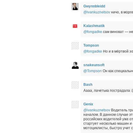
Gwynnbleidd
@ivankuznetsov
ничо, в морг
Kalashmatik
@fongadke
сам виноват — не
Tompson
@fongadke
Но и в мёртвой зо
snakeunsoft
@Tompson
Он как специально
Bash
Аааа, лачетька пострадала :(
Genix
@ivankuznetsov
Водитель тра
началом. В данном случае эт
российских водителей уже от
стартует несколько машин и
мотоциклисты, быстро учит 