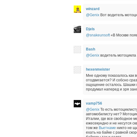
winzard
@Genix
Вот водитель мотоци
Djels
@snakeunsoft
«В Москве поя
Bash
@Genix
водитель мотоцикла д
hexenmeister
Мне одному показалось как в
отодвигается? И собсно сраз
ощущение осталось. Шашки ш
продумал наперед и зря заня
vamp756
@Genix
То есть мотоциклист
автомобилисту нет? Мотоцик
Италии, где все свободное 
ежесекундно и не несутся ск
том же
Вьетнаме
никто не щ
ехать на байке с равной ско
байкеры так и ездят.