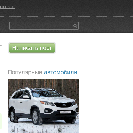
контакте
44
Написать пост
Популярные
автомобили