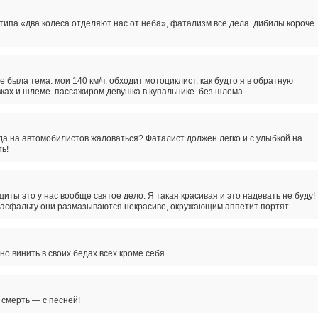
 типа «два колеса отделяют нас от неба», фатализм все дела. дибилы короче
е была тема. мои 140 км/ч. обходит мотоциклист, как будто я в обратную
вках и шлеме. пассажиром девушка в купальнике. без шлема…
гда на автомобилистов жаловаться? Фаталист должен легко и с улыбкой на
ь!
иты это у нас вообще святое дело. Я такая красивая и это надевать не буду!
 асфальту они размазываются некрасиво, окружающим аппетит портят.
но винить в своих бедах всех кроме себя
смерть — с песней!