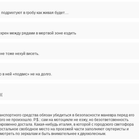
е подрихтуют в гробу как живая будет…
хрен между рядами в мертвой зоне ездить
не тоже нехуй висеть.
 в ней «подвис» не на долго.
((
нспортного средства обязан убедиться в безопасности маневра перед его
ого не произошло. P.$.: сам на мотоцикле не езжу, но безответсвенность
кровенно достала. Какая-нибудь италия, в которой с городского светофора
 остальное свободное место на проезжей части заполняют скутеристы и
смотреть по зеркалам и быть внимательнее к двухколесным.