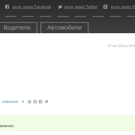
вход через Facebook
вход через Twitter
вход через В
Водители
Автомобили
07 окт 2011 в 09:
избранное
#
включил.