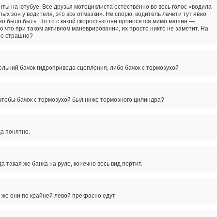
нты на ютубуе. Все друзья мотоциклиста естественно во весь голос «водила
епых зон у водителя, это все отмазки». Не спорю, водитель лачети тут явно
но было быть. Но то с какой скоростью они проносятся мимо машин —
 что при таком активном маневрировании, их просто никто не заметит. На
не страшно?
ельний бачок гидропривода сцепления, либо бачок с тормозухой
 чтобы бачок с тормозухой был ниже тормозного цилиндра?
да понятно.
а такая же банка на руле, конечно весь вид портит.
 же они по крайней левой прекрасно едут