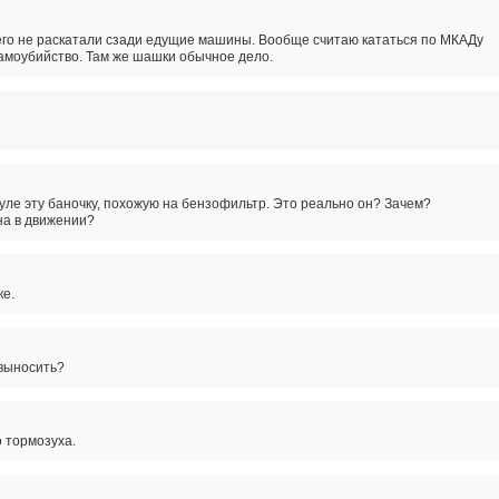
 его не раскатали сзади едущие машины. Вообще считаю кататься по МКАДу
самоубийство. Там же шашки обычное дело.
уле эту баночку, похожую на бензофильтр. Это реально он? Зачем?
на в движении?
ке.
 выносить?
о тормозуха.