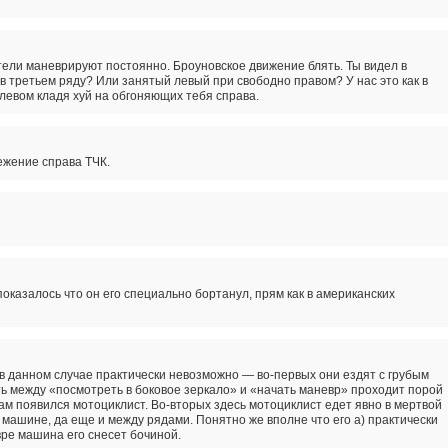
ители маневрируют постоянно. Броуновское движение блять. Ты видел в
 в третьем ряду? Или занятый левый при свободно правом? У нас это как в
левом кладя хуй на обгоняющих тебя справа.
ежение справа ТЧК.
казалось что он его специально бортанул, прям как в американских
в данном случае практически невозможно — во-первых они ездят с грубым
ть между «посмотреть в боковое зеркало» и «начать маневр» проходит порой
ам появился мотоциклист. Во-вторых здесь мотоциклист едет явно в мертвой
 машине, да еще и между рядами. Понятно же вполне что его а) практически
вре машина его снесет бочиной.