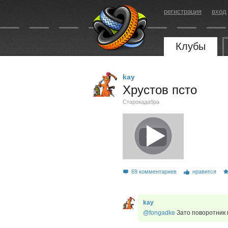
регистрация
вход
Клубы
kay
Хрустов псто
Старокадабра
69 комментариев
нравится
kay
@fongadke
Зато поворотник 