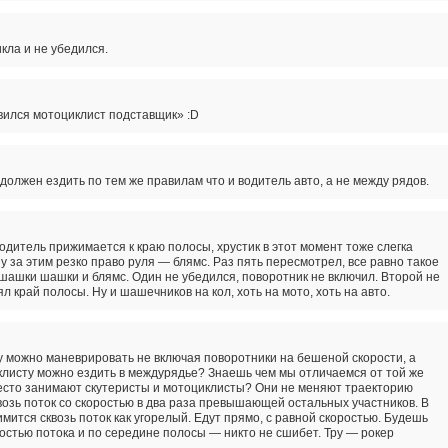
кла и не убедился.
вился мотоциклист подставщик» :D
олжен ездить по тем же правилам что и водитель авто, а не между рядов.
одитель прижимается к краю полосы, хрустик в этот момент тоже слегка
у за этим резко право руля — блямс. Раз пять пересмотрел, все равно такое
ашки шашки и блямс. Один не убедился, поворотник не включил. Второй не
л край полосы. Ну и шашечников на кол, хоть на мото, хоть на авто.
у можно маневрировать не включая поворотники на бешеной скорости, а
листу можно ездить в междурядье? Знаешь чем мы отличаемся от той же
место занимают скутеристы и мотоциклисты? Они не меняют траекторию
возь поток со скоростью в два раза превышающей остальных участников. В
имится сквозь поток как угорелый. Едут прямо, с равной скоростью. Будешь
ростью потока и по середине полосы — никто не сшибет. Тру — рокер