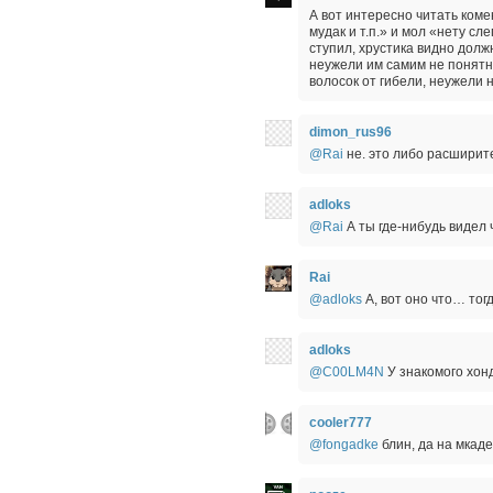
А вот интересно читать коме
мудак и т.п.» и мол «нету сл
ступил, хрустика видно долж
неужели им самим не понятно
волосок от гибели, неужели 
dimon_rus96
@Rai
не. это либо расширит
adloks
@Rai
А ты где-нибудь видел
Rai
@adloks
А, вот оно что… тог
adloks
@C00LM4N
У знакомого хонд
cooler777
@fongadke
блин, да на мкаде