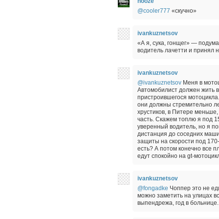
nooze
@cooler777
«скучно»
ivankuznetsov
«А я, сука, гонщег» — подум
водитель лачетти и принял 
ivankuznetsov
@ivankuznetsov
Меня в мотоц
Автомобилист должен жить в 
пристроившегося мотоцикла. Н
они должны стремительно ле
хрустиков, в Питере меньше, 
часть. Скажем топлю я под 
уверенный водитель, но я по
дистанция до соседних машин
защиты на скорости под 170
есть? А потом конечно все п
едут спокойно на gt-мотоцик
ivankuznetsov
@fongadke
Чоппер это не ед
можно заметить на улицах в
выпендрежа, год в больнице.