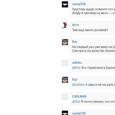
vamp756
Хрустику аццко повезло что
(КАДу и прочим) на мото — 
larry
Там еще много роликов?
Rai
Не первый раз уже вижу на р
Смотреть на качество бензи
adloks
@Rai
Это тормозуха в баноч
Rai
@adloks
А смысл её на руль
C00LM4N
@Rai
Я почти уверен, что эт
vamp756