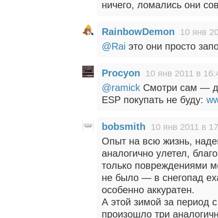
ничего, ломались они со
RainbowDemon
10 янв 20
@Rai
это они просто зап
Procyon
10 янв 2011 в 16:
@ramick
Смотри сам — дл
ESP покупать не буду:
ww
bobsmith
10 янв 2011 в 1
Опыт на всю жизнь, над
аналогично улетел, благ
только повреждениями м
не было — в снегопад ех
особенно аккуратен.
А этой зимой за период с
произошло три аналогичн