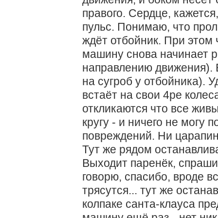
правого. Сердце, кажется
пульс. Понимаю, что прол
ждёт отбойник. При этом 
машину снова начинает ра
направлению движения). 
на сугроб у отбойника). 
встаёт на свои 4ре колес
откликаются что все жив
кругу - и ничего не могу 
повреждений. Ни царапины
Тут же рядом останавлив
Выходит паренёк, спраши
говорю, спасибо, вроде вс
трясутся... тут же остан
колпаке санта-клауса пр
машину ещё раз - нет ни