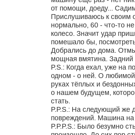
от помощи, доеду... Сади
Прислушиваюсь к своим о
нормально, 60 - что-то не 
колесо. Значит удар приш
помешало бы, посмотреть
Добрались до дома. Отмыл
мощная вмятина. Задний 
P.S.: Когда ехал, уже на 
одном - о ней. О любимой
руках тёплых и бездонных
о нашем будущем, которо
стать.
P.P.S.: На следующий же 
повреждений. Машина на х
P.P.P.S.: Было безумно ст
произошло. До сих пор с