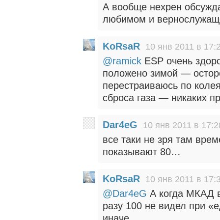
А вообще нехрен обсужд
любимом и вернослужащ
KoRsaR
10 янв 2011 в 17:
@ramick
ESP очень здоро
положено зимой — осторо
перестраиваюсь по колея
сброса газа — никаких п
Dar4eG
10 янв 2011 в 17:2
все таки не зря там врем
показывают 80…
KoRsaR
10 янв 2011 в 17:
@Dar4eG
А когда МКАД в
разу 100 не видел при 
иначе.