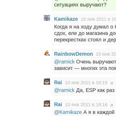
ситуациях выручают?
Kamikaze
10 янв 2011 в 1
Когда я на ходу думал о
сдох, еле до магазина до
перекрестках стоял и де
RainbowDemon
10 янв 20
@ramick
Очень выручают.
зависит — многих эта по
Rai
10 янв 2011 в 16:15
@ramick
Да, ESP как раз 
Rai
10 янв 2011 в 16:16
@Kamikaze
А я в каждой