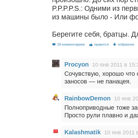
P.P.P.P.S.: Одними из пер
из машины было - Или фор
Берегите себя, братцы. Д
28 комментариев
нравится
избранное
Procyon
10 янв 2011 в 15:
Сочувствую, хорошо что 
заносов — не панацея.
RainbowDemon
10 янв 20
Полноприводные тоже зано
Просто рули плавно и да
Kalashmatik
10 янв 2011 