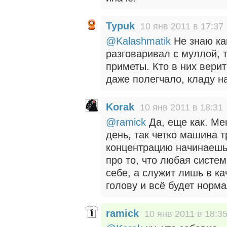
Typuk
10 янв 2011 в 17:37
@Kalashmatik
Не знаю как
разговаривал с муллой, 
приметы. Кто в них вери
даже полегчало, кладу на
Korak
10 янв 2011 в 18:31
@ramick
Да, еще как. Ме
день, так четко машина 
концентрацию начинаешь 
про то, что любая систе
себе, а служит лишь в к
голову и всё будет норма
ramick
10 янв 2011 в 18:3