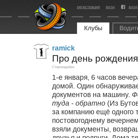
регистрация
вход
вход
Клубы
Водит
ramick
Про день рождения
Старокадабра
1-е января, 6 часов вече
домой. Один обнаруживает
документов на машину.
Ф
туда - обратно
(Из Бутов
за компанию ещё одного т
постовогоднему вечернем
взяли документы, возвра
друзья и подруги. Дома т