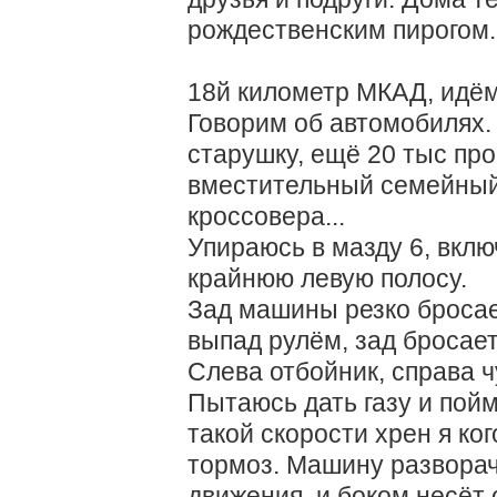
рождественским пирогом.
18й километр МКАД, идём
Говорим об автомобилях.
старушку, ещё 20 тыс проб
вместительный семейный 
кроссовера...
Упираюсь в мазду 6, вкл
крайнюю левую полосу.
Зад машины резко бросае
выпад рулём, зад бросает
Слева отбойник, справа ч
Пытаюсь дать газу и пойм
такой скорости хрен я ко
тормоз. Машину развора
движения, и боком несёт 