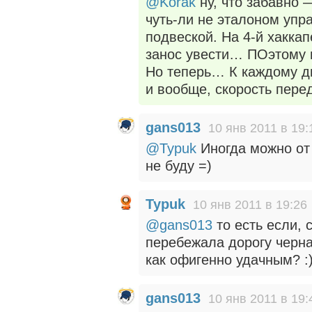
@Korak
ну, что забавно 
чуть-ли не эталоном упр
подвеской. На 4-й хаккап
занос увести… ПОэтому 
Но теперь… К каждому 
и вообще, скорость пер
gans013
10 янв 2011 в 19:
@Typuk
Иногда можно от 
не буду =)
Typuk
10 янв 2011 в 19:26
@gans013
то есть если, 
перебежала дорогу черна
как офигенно удачным? :
gans013
10 янв 2011 в 19: