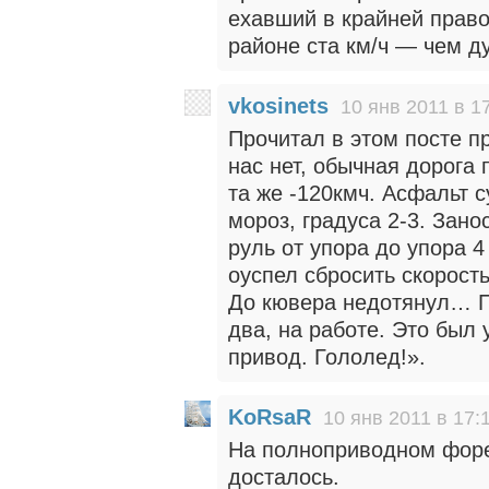
ехавший в крайней право
районе ста км/ч — чем д
vkosinets
10 янв 2011 в 1
Прочитал в этом посте п
нас нет, обычная дорога 
та же -120кмч. Асфальт с
мороз, градуса 2-3. Зано
руль от упора до упора 4
оуспел сбросить скорост
До кювера недотянул… П
два, на работе. Это был
привод. Гололед!».
KoRsaR
10 янв 2011 в 17:
На полноприводном форе
досталось.