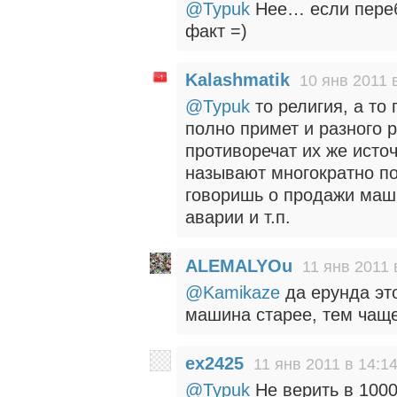
@Typuk
Нее… если переб
факт =)
Kalashmatik
10 янв 2011 
@Typuk
то религия, а то
полно примет и разного 
противоречат их же исто
называют многократно по
говоришь о продажи маш
аварии и т.п.
ALEMALYOu
11 янв 2011 
@Kamikaze
да ерунда эт
машина старее, тем чаще
ex2425
11 янв 2011 в 14:1
@Typuk
Не верить в 1000