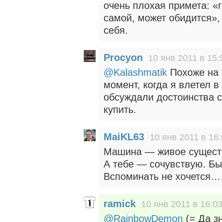
очень плохая примета: «
самой, может обидится»,
себя.
Procyon
10 янв 2011 в 15:
@Kalashmatik
Похоже на 
момент, когда я влетел 
обсуждали достоинства 
купить.
MaiKL63
10 янв 2011 в 16
Машина — живое существ
А тебе — сочувствую. Бы
Вспоминать не хочется…
ramick
10 янв 2011 в 16:0
@RainbowDemon
(= Да з