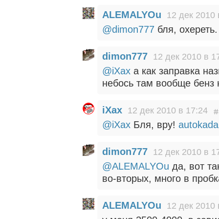
ALEMALYOu
12 дек 2010 
@dimon777
бля, охереть.
dimon777
12 дек 2010 в 1
@iXax
а как заправка на
небось там вообще бенз 
iXax
12 дек 2010 в 17:24
@iXax
Бля, вру!
autokada
dimon777
12 дек 2010 в 1
@ALEMALYOu
да, вот та
во-вторых, много в проб
ALEMALYOu
12 дек 2010 