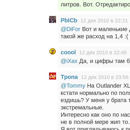
литров. Вот. Отредактиро
PbICb
12 дек 2010 в 22:21
@DiFor
Вот и маленькие
такой же расход на 1,4 :(
coool
12 дек 2010 в 22:45
@iXax
Да, и цифры там бу
Tpona
12 дек 2010 в 23:56
@Tommy
На Outlander XL
кстати нормально по пол
ездишь? У меня у брата 
экстремальные.
Интересно как оно по на
не в полной мере жип т
Я вот приглядываюсь к 