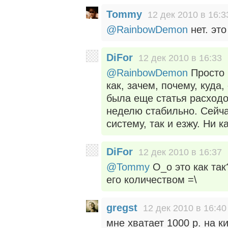
Tommy
12 дек 2010 в 16:3
@RainbowDemon
нет. это
DiFor
12 дек 2010 в 16:33
@RainbowDemon
Просто 
как, зачем, почему, куда
была еще статья расходо
неделю стабильно. Сейча
систему, так и езжу. Ни 
DiFor
12 дек 2010 в 16:37
@Tommy
О_о это как так
его количеством =\
gregst
12 дек 2010 в 16:40
мне хватает 1000 р. на 