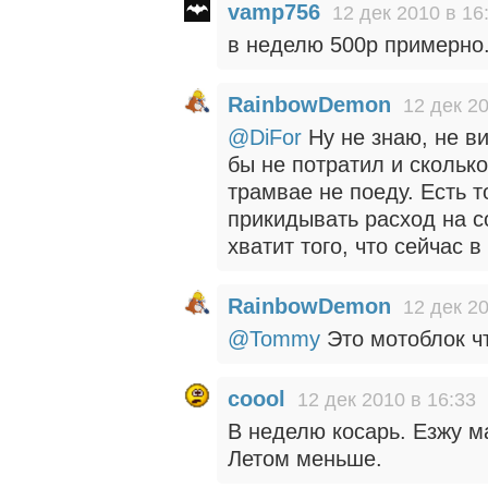
vamp756
12 дек 2010 в 16
в неделю 500р примерно
RainbowDemon
12 дек 20
@DiFor
Ну не знаю, не в
бы не потратил и скольк
трамвае не поеду. Есть 
прикидывать расход на с
хватит того, что сейчас в
RainbowDemon
12 дек 20
@Tommy
Это мотоблок ч
coool
12 дек 2010 в 16:33
В неделю косарь. Езжу м
Летом меньше.