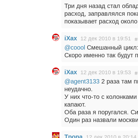
Три дня назад стал обла
расход, заправлялся пока
показывает расход около
iXax
12 дек 2010 в 19:51
@coool
Смешанный цикл: 
Скоро именно так будут п
iXax
12 дек 2010 в 19:53
@agent3133
2 раза там п
неудачно.
У них что-то с колонками
капают.
Оба раза я поругался. С
Один раз назвали москви
Tpona
12 дек 2010 в 20:14