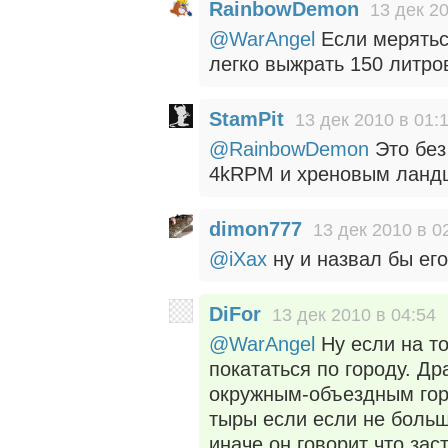
RainbowDemon
13 дек 20
@WarAngel
Если мерятьс
легко выжрать 150 литро
StamPit
13 дек 2010 в 01:
@RainbowDemon
Это без
4kRPM и хреновым ландш
dimon777
13 дек 2010 в 0
@iXax
ну и назвал бы ег
DiFor
13 дек 2010 в 04:54
@WarAngel
Ну если на то
покататься по городу. Др
окружным-объездным гор
тыры если если не больш
иначе он говорит что зас