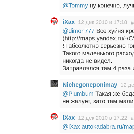
@Tommy
ну конечно, луч
iXax
12 дек 2010 в 17:18
@dimon777
Все хуйня кр
(http://maps.yandex.ru/-/C
Я абсолютно серьезно го
Такого маленького расхо
никогда не видел.
Заправлялся там 4 раза 
Nichegoneponimay
12 де
@Plumbum
Такая же беда
не жалует, зато там ма
iXax
12 дек 2010 в 17:22
@iXax
autokadabra.ru/ma