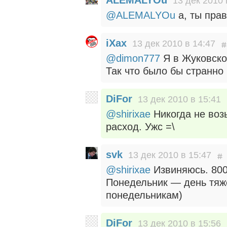
ALEMALYOu
13 дек 2010 
@ALEMALYOu
а, ты прав
iXax
13 дек 2010 в 14:47
@dimon777
Я в Жуковск
Так что было бы странно 
DiFor
13 дек 2010 в 15:41
@shirixae
Никогда не возь
расход. Ужс =\
svk
13 дек 2010 в 15:47
@shirixae
Извиняюсь. 800
Понедельник — день тяж
понедельникам)
DiFor
13 дек 2010 в 15:56