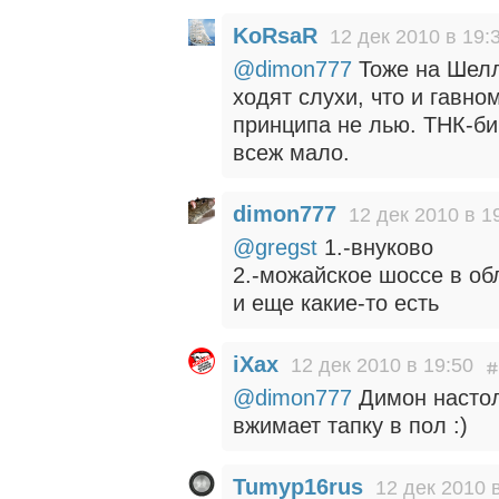
KoRsaR
12 дек 2010 в 19:
@dimon777
Тоже на Шелл
ходят слухи, что и гавно
принципа не лью. ТНК-би
всеж мало.
dimon777
12 дек 2010 в 1
@gregst
1.-внуково
2.-можайское шоссе в об
и еще какие-то есть
iXax
12 дек 2010 в 19:50
@dimon777
Димон настоль
вжимает тапку в пол :)
Tumyp16rus
12 дек 2010 