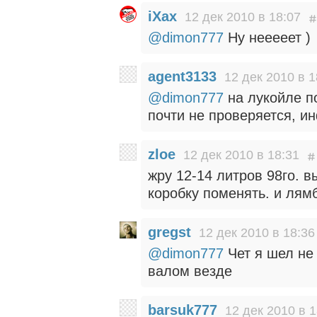
iXax
12 дек 2010 в 18:07
@dimon777
Ну нееееет )
agent3133
12 дек 2010 в 1
@dimon777
на лукойле по
почти не проверяется, и
zloe
12 дек 2010 в 18:31
жру 12-14 литров 98го. в
коробку поменять. и лямб
gregst
12 дек 2010 в 18:36
@dimon777
Чет я шел не 
валом везде
barsuk777
12 дек 2010 в 1