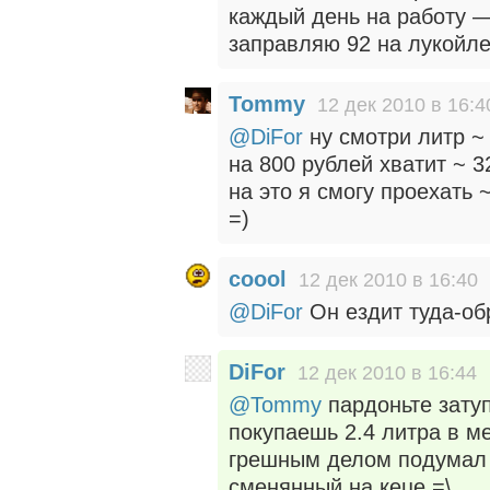
каждый день на работу —
заправляю 92 на лукойле
Tommy
12 дек 2010 в 16:4
@DiFor
ну смотри литр ~
на 800 рублей хватит ~ 3
на это я смогу проехать 
=)
coool
12 дек 2010 в 16:40
@DiFor
Он ездит туда-обр
DiFor
12 дек 2010 в 16:44
@Tommy
пардоньте затуп
покупаешь 2.4 литра в м
грешным делом подумал чт
сменянный на кеце =\