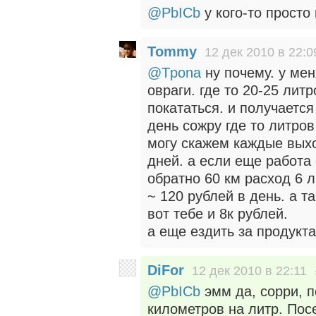
@PbICb
у кого-то просто
Tommy
12 дек 2010 в 22:0
@Tpona
ну почему. у мен
овраги. где то 20-25 литр
покататься. и получается 
день сожру где то литров
могу скажем каждые выхо
дней. а если еще работа 
обратно 60 км расход 6 
~ 120 рублей в день. а та
вот тебе и 8к рублей.
а еще ездить за продукта
DiFor
12 дек 2010 в 22:11
@PbICb
эмм да, сорри, п
километров на литр. Пос