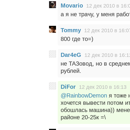
Movario
12 дек 2010 в 16:
а я не трачу, у меня раб
Tommy
12 дек 2010 в 16:0
800 где то=)
Dar4eG
12 дек 2010 в 16:1
не ТАЗовод, но в средне
рублей.
DiFor
12 дек 2010 в 16:13
@RainbowDemon
я тоже 
хочется вывести потом и
обошлась машина)) менее
районе 20-25к =\