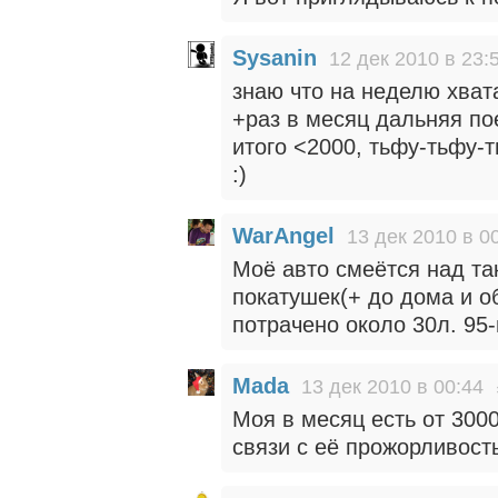
Sysanin
12 дек 2010 в 23:
знаю что на неделю хвата
+раз в месяц дальняя по
итого <2000, тьфу-тьфу-т
:)
WarAngel
13 дек 2010 в 0
Моё авто смеётся над та
покатушек(+ до дома и о
потрачено около 30л. 95-г
Mada
13 дек 2010 в 00:44
Моя в месяц есть от 300
связи с её прожорливост