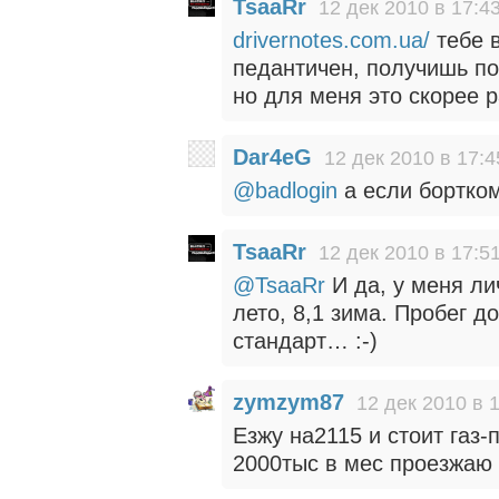
TsaaRr
12 дек 2010 в 17:4
drivernotes.com.ua/
тебе 
педантичен, получишь по
но для меня это скорее
Dar4eG
12 дек 2010 в 17:4
@badlogin
а если бортко
TsaaRr
12 дек 2010 в 17:5
@TsaaRr
И да, у меня ли
лето, 8,1 зима. Пробег д
стандарт… :-)
zymzym87
12 дек 2010 в 
Езжу на2115 и стоит газ-
2000тыс в мес проезжаю 