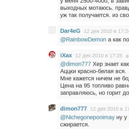
у меня 2500-4000, в зави
выходных мотаюсь. правд
уж так получается. из св
Dar4eG
12 дек 2010 в 17:2
@RainbowDemon
а как п
iXax
12 дек 2010 в 17:25
@dimon777
Хер знает как
Аццки красно-белая вся.
Мне кажется ничем не бо
Цена на 95 топливо равна
заправляюсь, но горит д
dimon777
12 дек 2010 в 1
@Nichegoneponimay
ну у
сжирается.