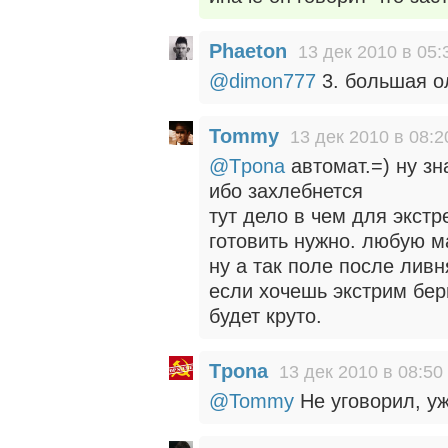
Phaeton
13 дек 2010 в 05:
@dimon777
3. большая о
Tommy
13 дек 2010 в 08:2
@Tpona
автомат.=) ну зн
ибо захлебнется
тут дело в чем для экс
готовить нужно. любую м
ну а так поле после ливн
если хочешь экстрим бери
будет круто.
Tpona
13 дек 2010 в 08:50
@Tommy
Не уговорил, уж