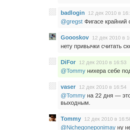
badlogin
12 дек 2010 в 16
@gregst
Фигасе крайний с
Goooskov
12 дек 2010 в 1
нету привычки считать ск
DiFor
12 дек 2010 в 16:53
@Tommy
нихера себе под
vaser
12 дек 2010 в 16:54
@Tommy
на 22 дня — это
выходным.
Tommy
12 дек 2010 в 16:5
@Nichegoneponimay
ну н