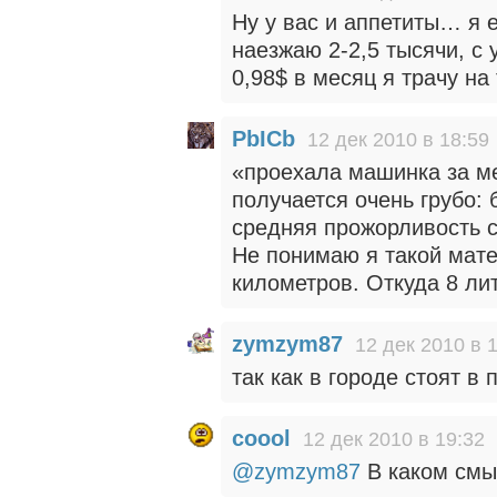
Ну у вас и аппетиты… я 
наезжаю 2-2,5 тысячи, с у
0,98$ в месяц я трачу на
PbICb
12 дек 2010 в 18:59
«проехала машинка за ме
получается очень грубо:
средняя прожорливость с
Не понимаю я такой мат
километров. Откуда 8 ли
zymzym87
12 дек 2010 в 
так как в городе стоят в
coool
12 дек 2010 в 19:32
@zymzym87
В каком смы