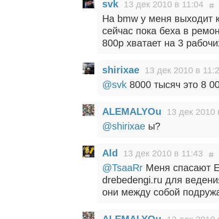
svk
13 дек 2010 в 11:04
На bmw у меня выходит к
сейчас пока беха в ремо
800р хватает на 3 рабочи
shirixae
13 дек 2010 в 11:
@svk
8000 тысяч это 8 00
ALEMALYOu
13 дек 2010 
@shirixae
ы?
Ald
13 дек 2010 в 11:43
@TsaaRr
Меня спасают Ev
drebedengi.ru для ведени
они между собой подружа