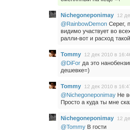
Nichegoneponimay
12 де
@RainbowDemon
Серег, 
видимо участвует во все
ралли-вот и расход тако
Tommy
12 дек 2010 в 16:4
@DiFor
да это нанобензин
дешевке=)
Tommy
12 дек 2010 в 16:4
@Nichegoneponimay
Не в
Просто а куда ты мне ск
Nichegoneponimay
12 де
@Tommy
В гости