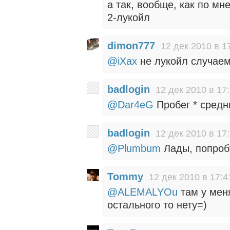
а так, вообще, как по мн
2-лукойл
dimon777
12 дек 2010 в 1
@iXax
не лукойл случае
badlogin
12 дек 2010 в 17
@Dar4eG
Пробег * средн
badlogin
12 дек 2010 в 17
@Plumbum
Лады, попроб
Tommy
12 дек 2010 в 17:4
@ALEMALYOu
там у меня
остального то нету=)