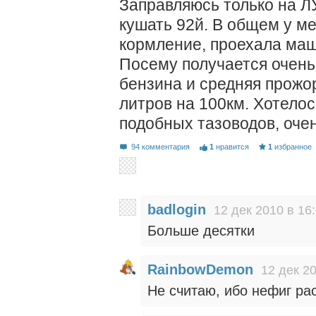
Заправляюсь только на 
кушать 92й. В общем у м
кормление, проехала маш
Посему получается очень
бензина и средняя прожор
литров на 100км. Хотело
подобных тазоводов, очен
94 комментария
1
нравится
1
избранное
badlogin
12 дек 2010 в 16
Больше десятки
RainbowDemon
12 дек 20
Не считаю, ибо нефиг ра