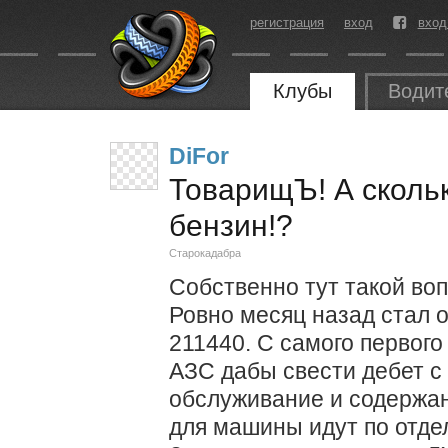
регистрация
вход
вход
Клубы
Водит
DiFor
ТоварищЪ! А скольк
бензин!?
Старокадабра
Собственно тут такой во
Ровно месяц назад стал
211440. С самого первого
АЗС дабы свести дебет с
обслуживание и содержан
для машины идут по отдел