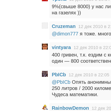
9%(свыше 8000) у нас ли
на газелях ))
Cruzeman
12 дек 2010 в 2
@dimon777
я тоже. мног
vintyara
12 дек 2010 в 22:
400 гривен, т.к. ездим с
один — 800 соответствен
PbICb
12 дек 2010 в 22:05
@PbICb
Опять анонимны
250 литров / 2000 киломе
Чудеса математики.
RainbowDemon
12 дек 20