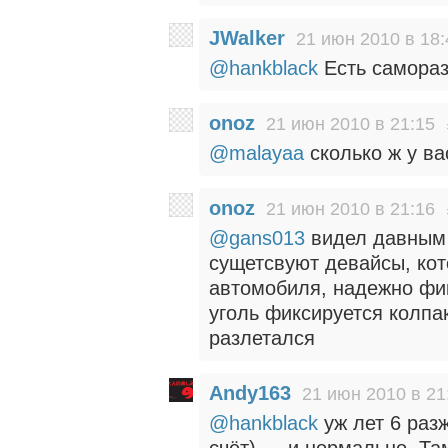
JWalker
21 июн 2010 в 18:
@hankblack
Есть самора
onoz
21 июн 2010 в 21:15
@malayaa
сколько ж у в
onoz
21 июн 2010 в 21:16
@gans013
видел давным 
сущетсвуют девайсы, кот
автомобиля, надежно фи
уголь фиксируется колпа
разлетался
Andy163
21 июн 2010 в 21
@hankblack
уж лет 6 раз
счёт) — и нормально. Там