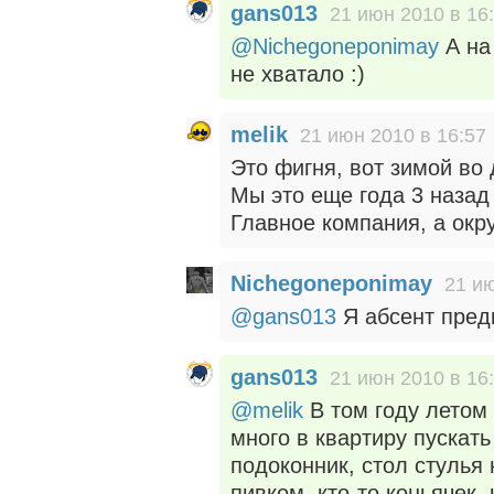
gans013
21 июн 2010 в 16
@Nichegoneponimay
А на 
не хватало :)
melik
21 июн 2010 в 16:57
Это фигня, вот зимой во 
Мы это еще года 3 назад 
Главное компания, а окр
Nichegoneponimay
21 ию
@gans013
Я абсент пред
gans013
21 июн 2010 в 16
@melik
В том году летом
много в квартиру пускать
подоконник, стол стулья 
пивком, кто-то коньячек,