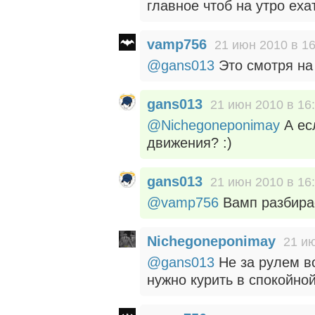
главное чтоб на утро еха
vamp756
21 июн 2010 в 16
@gans013
Это смотря на 
gans013
21 июн 2010 в 16
@Nichegoneponimay
А ес
движения? :)
gans013
21 июн 2010 в 16
@vamp756
Вамп разбирае
Nichegoneponimay
21 ию
@gans013
Не за рулем в
нужно курить в спокойно