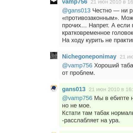
vamp756
21 июн 2010 в 16
@gans013
Честно — ни ра
«противозаконным». Можн
прочих… Напрет. А если 
кратковременное головок
На ходу курить не практи
Nichegoneponimay
21 ию
@vamp756
Хороший табак
от проблем.
gans013
21 июн 2010 в 16
@vamp756
Мы в ебипте н
но не мое.
Кстати там табак нормал
-расслабляет на ура.