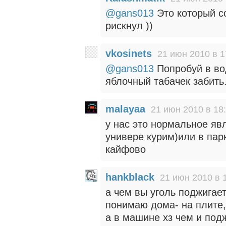
@gans013
Это который с
рискнул ))
vkosinets
21 июн 2010 в 1
@gans013
Попробуй в во
яблочный табачек забить.
malayaa
21 июн 2010 в 18
у нас это нормальное яв
универе курим)или в пар
кайфово
hankblack
21 июн 2010 в 
а чем вы уголь поджигае
понимаю дома- на плите,
а в машине хз чем и подж