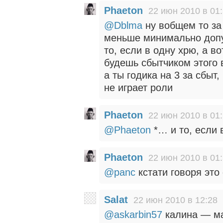
Phaeton
22 июн 2010 в 01
@Dblma
ну вобщем то за
меньше минимально допу
то, если в одну хрю, а в
будешь сбытчиком этого
а ты годика на 3 за сбы
не играет роли
Phaeton
22 июн 2010 в 01
@Phaeton
*… и то, если
Phaeton
22 июн 2010 в 01
@panc
кстати говоря это
Salat
22 июн 2010 в 12:28
@askarbin57
калина — м