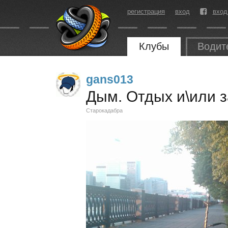
регистрация
вход
вход
Клубы
Водит
gans013
Дым. Отдых и\или з
Старокадабра