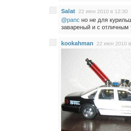
Salat
22 июн 2010 в 12:30
@panc
но не для курильщ
завареный и с отличным
kookahman
22 июн 2010 в