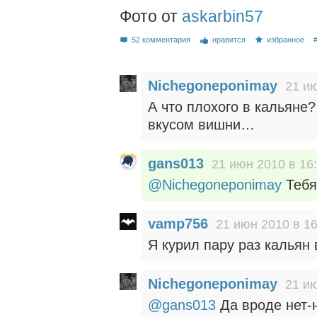
Фото от
askarbin57
52 комментария
нравится
избранное
Nichegoneponimay
21 ию
А что плохого в кальяне
вкусом вишни…
gans013
21 июн 2010 в 16
@Nichegoneponimay
Тебя
vamp756
21 июн 2010 в 16
Я курил пару раз кальян
Nichegoneponimay
21 ию
@gans013
Да вроде нет-