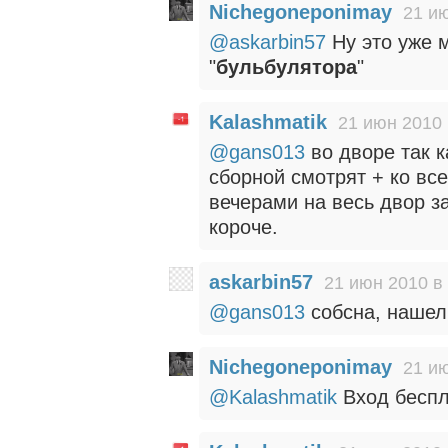
Nichegoneponimay
21 ию
@askarbin57
Ну это уже 
"
бульбулятора
"
Kalashmatik
21 июн 2010 
@gans013
во дворе так 
сборной смотрят + ко вс
вечерами на весь двор з
короче.
askarbin57
21 июн 2010 в
@gans013
собсна, нашел
Nichegoneponimay
21 ию
@Kalashmatik
Вход беспл