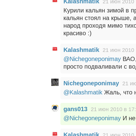
Kalashmatik
21 июн 2010 
Курили кальян зимой в п
кальян стоял на крыше, 
народ проходя мимо тихо
красиво :)
Kalashmatik
21 июн 2010 
@Nichegoneponimay
ВАО,
просто подваливали с вод
Nichegoneponimay
21 ию
@Kalashmatik
Жаль, что 
gans013
21 июн 2010 в 17
@Nichegoneponimay
И не
Kalashmatik
21 июн 2010 