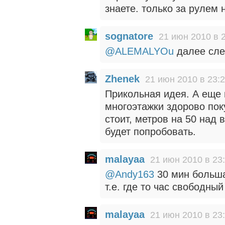
знаете. только за рулем 
sognatore
21 июн 2010 в 
@ALEMALYOu
далее след
Zhenek
21 июн 2010 в 23:
Прикольная идея. А еще
многоэтажки здорово пок
стоит, метров на 50 над 
будет попробовать.
malayaa
21 июн 2010 в 23
@Andy163
30 мин больша
т.е. где то час свободный
malayaa
21 июн 2010 в 23