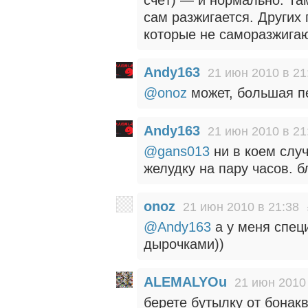
сам разжигается. Других 
которые не саморазжига
Andy163
21 июн 2010 в 21
@onoz
может, большая п
Andy163
21 июн 2010 в 21
@gans013
ни в коем случ
желудку на пару часов. б
onoz
21 июн 2010 в 21:38
@Andy163
а у меня спец
дырочками))
ALEMALYOu
21 июн 2010 
берете бутылку от бонак