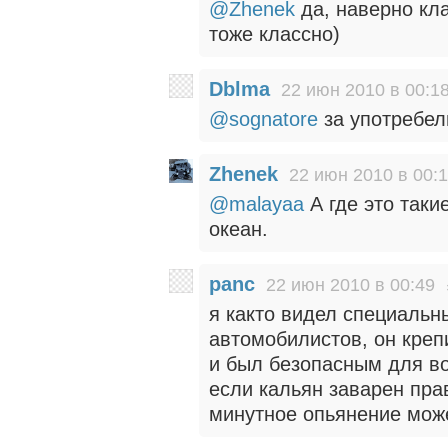
@Zhenek
да, наверно кла
тоже классно)
Dblma
22 июн 2010 в 00:1
@sognatore
за употребел
Zhenek
22 июн 2010 в 00:
@malayaa
А где это таки
океан.
panc
22 июн 2010 в 00:49
я както видел специальн
автомобилистов, он креп
и был безопасным для в
если кальян заварен пра
минутное опьянение може