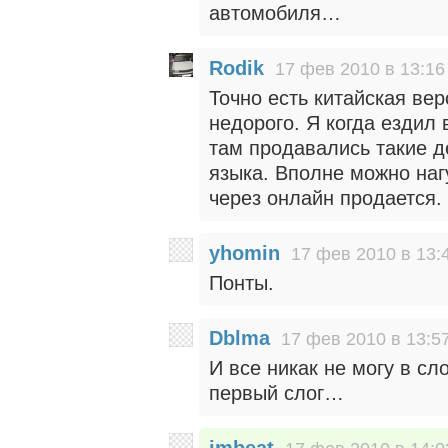
автомобиля…
Rodik
17 фев 2010 в 13:16
Точно есть китайская вер
недорого. Я когда ездил 
там продавались такие д
языка. Вполне можно нагу
через онлайн продается.
yhomin
17 фев 2010 в 13:
Понты.
Dblma
17 фев 2010 в 13:5
И все никак не могу в сл
первый слог…
imbeat