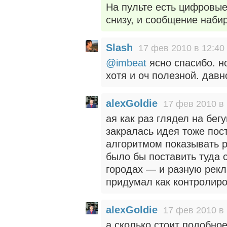
На пульте есть цифровые
снизу, и сообщение набир
Slash
17 фев 2010 в 12:40
@imbeat
ясно спасибо. н
хотя и оч полезной. давн
alexGoldie
17 фев 2010 в 
ая как раз глядел на бе
закралась идея тоже пос
алгоритмом показывать р
было бы поставить туда 
городах — и разную рекл
придумал как контролир
alexGoldie
17 фев 2010 в 
а сколько стоит подобно