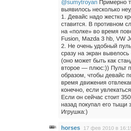
@sumytroyan
Примерно та
выявилось несколько неу
1. Девайс надо жестко кр
ставится. В противном с
на «полке» во время пов
Fusion, Mazda 3 hb, VW Je
2. Не очень удобный пуль
сразу на экран вывелось
(оно может быть как ста
второе — плюс:)) Пульт
образом, чтобы девайс п
время движения отвлека
конечно, если увлекаться
Если он сейчас стоит 35
назад покупал его тыщи 
Игрушка:)
horses
17 фев 2010 в 16:1