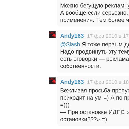
Можно бегущую рекламну
А вообще если серьезно,
применения. Тем более ч
Andy163
17 фев 2010 в 17
@Slash
Я тоже первым д
Надо продвинуть эту тему
есть оговорки — реклама-
собственности.
Andy163
17 фев 2010 в 18
Вежливая просьба пропус
приходит на ум =) А по 
=)))
— При остановке ИДПС «
остановки???» =)