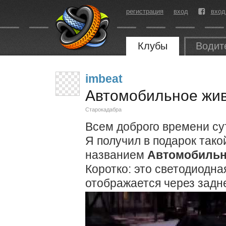
регистрация
вход
вход
Клубы
Водит
imbeat
Автомобильное жив
Старокадабра
Всем доброго времени су
Я получил в подарок тако
названием
Автомобильн
Коротко: это светодиодна
отображается через задн