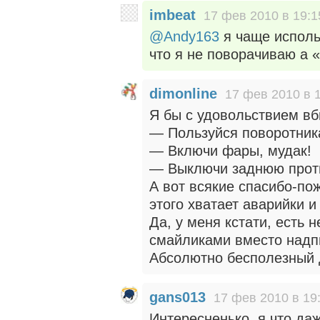
imbeat
17 фев 2010 в 19:1
@Andy163
я чаще использ
что я не поворачиваю а 
dimonline
17 фев 2010 в 
Я бы с удовольствием вб
— Пользуйся поворотника
— Включи фары, мудак!
— Выключи заднюю проти
А вот всякие спасибо-по
этого хватает аварийки и
Да, у меня кстати, есть н
смайликами вместо надпи
Абсолютно бесполезный 
gans013
17 фев 2010 в 19
Интересненько, я что даж