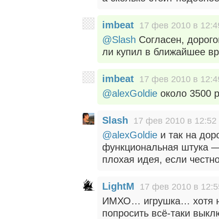
imbeat
17 фев 2010 в 12:4
@Slash
Согласен, дорого
ли купил в ближайшее в
imbeat
17 фев 2010 в 12:4
@alexGoldie
около 3500 р
Slash
17 фев 2010 в 12:52
@alexGoldie
и так на доро
функциональная штука —
плохая идея, если честно
LightM
17 фев 2010 в 12:5
ИМХО… игрушка… хотя не
попросить всё-таки выкл