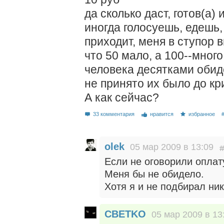
да сколько даст, готов(а)
иногда голосуешь, едешь,
приходит, меня в ступор в
что 50 мало, а 100--мног
человека десятками обиде
не принято их было до кр
А как сейчас?
33 комментария
нравится
избранное
olek
05 мар 2009 в 13:09
Если не оговорили оплат
Меня бы не обидело.
Хотя я и не подбирал ни
CBETKO
05 мар 2009 в 13