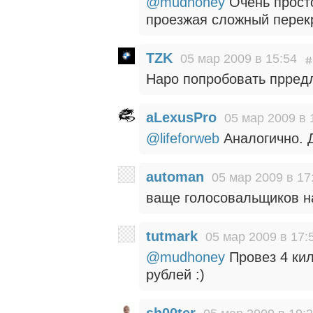
@mudhoney
Очень просто
проезжая сложный перек
TZK
05 мар 2009 в 15:54
Наро попробовать прредл
aLexusPro
05 мар 2009 в 
@lifeforweb
Аналогично. Д
automan
05 мар 2009 в 17
ваще голосовальщиков н
tutmark
05 мар 2009 в 17:
@mudhoney
Провез 4 кил
рублей :)