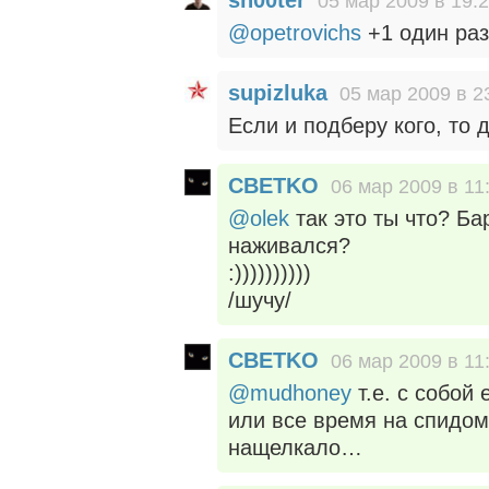
sh00ter
05 мар 2009 в 19:
@opetrovichs
+1 один раз 
supizluka
05 мар 2009 в 2
Если и подберу кого, то д
CBETKO
06 мар 2009 в 11
@olek
так это ты что? Ба
наживался?
:))))))))))
/шучу/
CBETKO
06 мар 2009 в 11
@mudhoney
т.е. с собой
или все время на спидом
нащелкало…