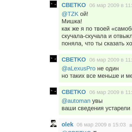
CBETKO
06 мар 2009 в 11
@TZK
ой!
Мишка!
как же я по твоей «само
скучала-скучала и отвыкл
поняла, что ты сказать хо
CBETKO
06 мар 2009 в 11
@aLexusPro
не один
но таких все меньше и м
CBETKO
06 мар 2009 в 11
@automan
увы
ваши сведения устарели
olek
06 мар 2009 в 15:03