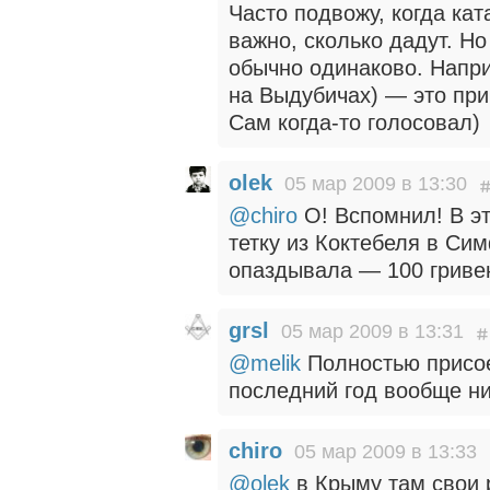
Часто подвожу, когда кат
важно, сколько дадут. Н
обычно одинаково. Напри
на Выдубичах) — это прим
Сам когда-то голосовал)
olek
05 мар 2009 в 13:30
@chiro
О! Вспомнил! В эт
тетку из Коктебеля в Си
опаздывала — 100 гривен
grsl
05 мар 2009 в 13:31
@melik
Полностью присо
последний год вообще ни
chiro
05 мар 2009 в 13:33
@olek
в Крыму там свои р