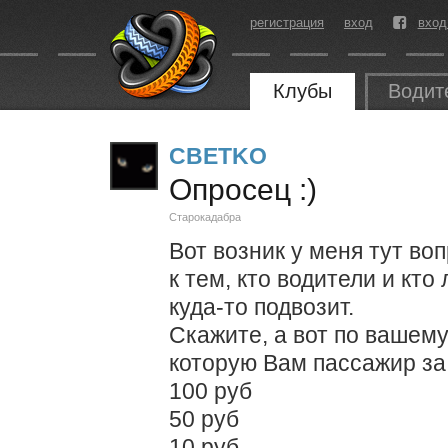
регистрация
вход
вход
Клубы
Водит
CBETKO
Опросец :)
Старокадабра
Вот возник у меня тут во
к тем, кто водители и кт
куда-то подвозит.
Скажите, а вот по вашем
которую Вам пассажир за
100 руб
50 руб
10 руб