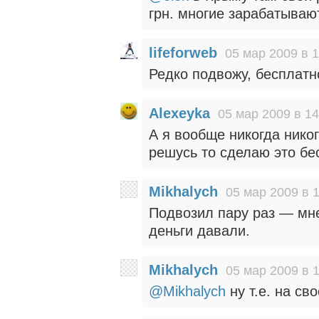
грн. многие зарабатываю
lifeforweb
05 мар 2009 в 1
Редко подвожу, бесплатн
Alexeyka
05 мар 2009 в 14
А я вообще никогда нико
решусь то сделаю это бе
Mikhalych
05 мар 2009 в 
Подвозил пару раз — мне 
деньги давали.
Mikhalych
05 мар 2009 в 
@Mikhalych
ну т.е. на св