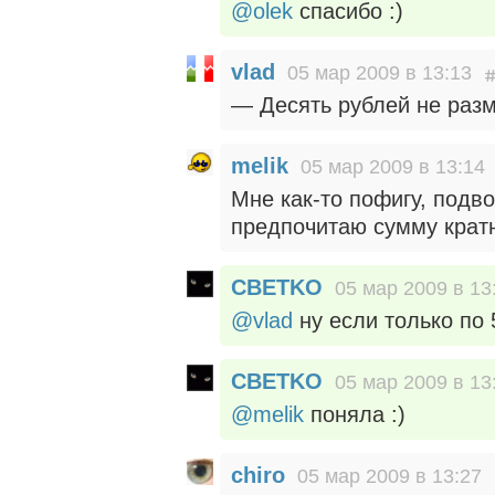
@olek
спасибо :)
vlad
05 мар 2009 в 13:13
— Десять рублей не раз
melik
05 мар 2009 в 13:14
Мне как-то пофигу, подво
предпочитаю сумму крат
CBETKO
05 мар 2009 в 13
@vlad
ну если только по 5
CBETKO
05 мар 2009 в 13
@melik
поняла :)
chiro
05 мар 2009 в 13:27