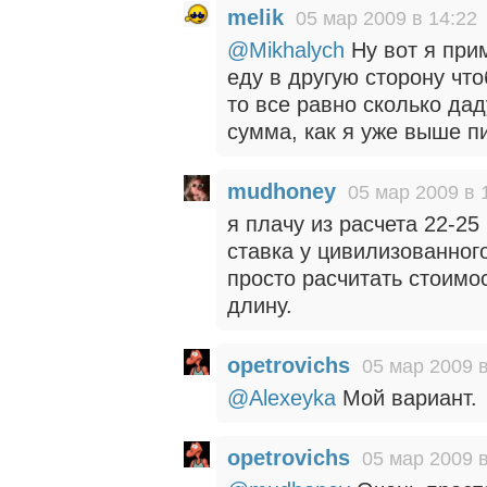
melik
05 мар 2009 в 14:22
@Mikhalych
Ну вот я прим
еду в другую сторону что
то все равно сколько да
сумма, как я уже выше пи
mudhoney
05 мар 2009 в 
я плачу из расчета 22-25 
ставка у цивилизованног
просто расчитать стоимо
длину.
opetrovichs
05 мар 2009 в
@Alexeyka
Мой вариант.
opetrovichs
05 мар 2009 в