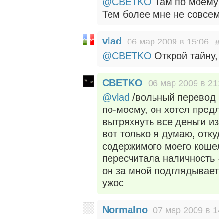
@CBETKO
Там по моему 
Тем более мне не совсем
vlad
06 мар 2009 в 15:06
@CBETKO
Открой тайну,
CBETKO
06 мар 2009 в 21
@vlad
/вольный перевод 
по-моему, он хотел пред
вытряхнуть все деньги и
вот только я думаю, отк
содержимого моего коше
пересчитала наличность 
он за мной подглядывает
ужос
Normalno
07 мар 2009 в 1