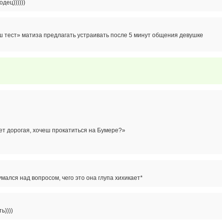
дец))))))
 тест» матиза предлагать устраивать после 5 минут общения девушке
ет дорогая, хочеш прокатиться на Бумере?»
мался над вопросом, чего это она глупа хихикает*
ь))))