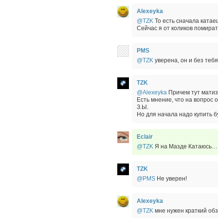
Alexeyka
@TZK
То есть сначала ката
Сейчас я от коликов помирать 
PMS
@TZK
уверена, он и без тебя
TZK
@Alexeyka
Причем тут матиз?
Есть мнение, что на вопрос 
З.Ы.
Но для начала надо купить б
Eclair
@TZK
Я на Мазде Катаюсь… 
TZK
@PMS
Не уверен!
Alexeyka
@TZK
мне нужен краткий обз