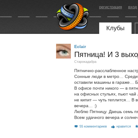
регистрация
вход
Клубы
Eclair
Пятница! И 3 выхо
Старокадабра
Пятнично-расслабленное нас
Сонные люди в метро… Среди 
оставили машины в гараже… Бе
В офисе почти никого — в пят
на офисных стульях, пьют чай
не кипит — чуть теплится… В 
вечера… :)
Люблю Пятницу. Даешь семь пя
Всем удачного вечера и солнеч
55 комментариев
нравится