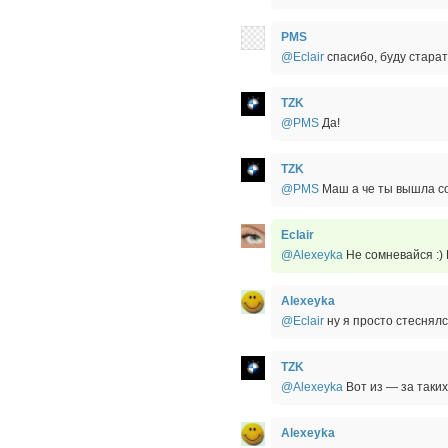
PMS
@Eclair
спасибо, буду старат
TZK
@PMS
Да!
TZK
@PMS
Маш а че ты вышла с
Eclair
@Alexeyka
Не сомневайся :)
Alexeyka
@Eclair
ну я просто стеснялс
TZK
@Alexeyka
Вот из — за таких
Alexeyka