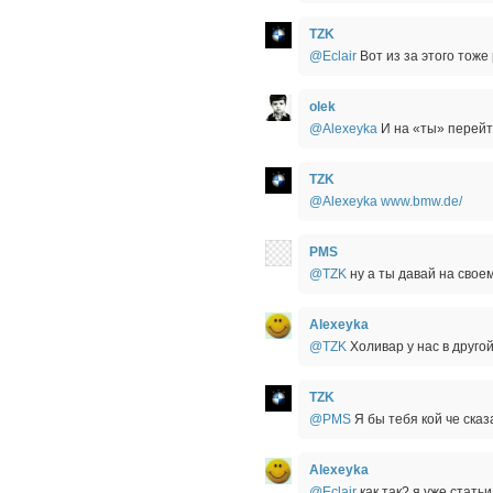
TZK
@Eclair
Вот из за этого тоже
olek
@Alexeyka
И на «ты» перейт
TZK
@Alexeyka
www.bmw.de/
PMS
@TZK
ну а ты давай на свое
Alexeyka
@TZK
Холивар у нас в другой
TZK
@PMS
Я бы тебя кой че сказ
Alexeyka
@Eclair
как так? я уже статьи