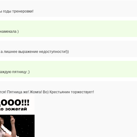
ы годы тренеровки!
 намекала )
, а лишнее выражение недоступности!))
аждую пятницу ;)
тся! Пятница же! Жомга! Во) Крестьянин торжествует!