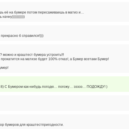
ешь её на бумере потом пересаживаешь в матиз и…
начну)))))))))))
 прекрасно б справился!)))
 можно и краштест бумера устроить!!!
о прокатится на матизе будет 100% отказ!, а Бумер всетаки Бумер!
умер!
8) С Бумером как-нибудь погодю… погожу… эээээ… ПОДОЖДУ! )
ор бумеров для краштестпригодности.