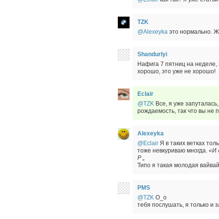
TZK
@Alexeyka
это нормально. Ж
Shandurlyi
Нафига 7 пятниц на неделе,
хорошо, это уже не хорошо!
Eclair
@TZK
Все, я уже запуталась,
рождаемость, так что вы не п
Alexeyka
@Eclair
Я в таких ветках тол
тоже невкуриваю многда.
«И 
P „
Типо я такая молодая вайвай
PMS
@TZK
О_о
тебя послушать, я только и з