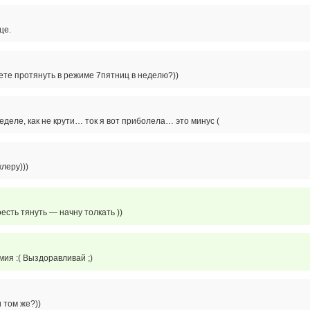
це.
ете протянуть в режиме 7пятниц в неделю?))
деле, как не крути… ток я вот приболела… это минус (
клеру)))
сть тянуть — начну толкать ))
ия :( Выздоравливай ;)
 том же?))