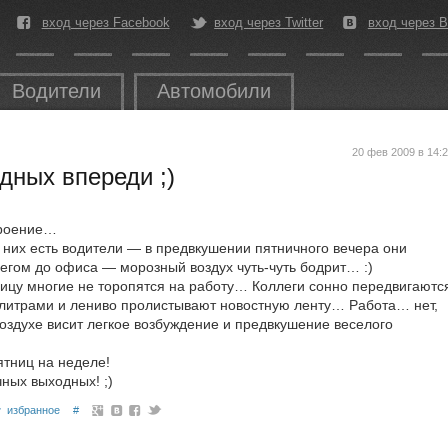
вход через Facebook
вход через Twitter
вход через В
Водители
Автомобили
20 фев 2009 в 14:
дных впереди ;)
троение…
них есть водители — в предвкушении пятничного вечера они
гом до офиса — морозный воздух чуть-чуть бодрит… :)
ницу многие не торопятся на работу… Коллеги сонно передвигаютс
 литрами и лениво пролистывают новостную ленту… Работа… нет,
воздухе висит легкое возбуждение и предвкушение веселого
тниц на неделе!
ных выходных! ;)
избранное
#