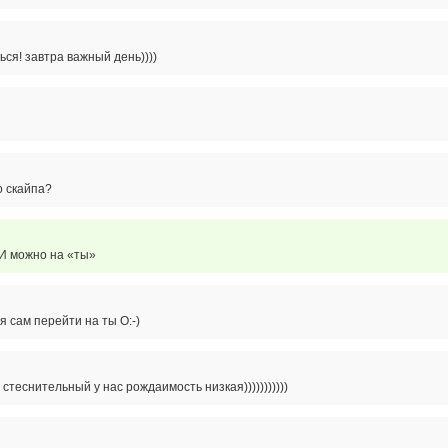
ься! завтра важный день))))
о скайпа?
 И можно на «ты»
я сам перейти на ты O:-)
 стеснительный у нас рождаимость низкая)))))))))))