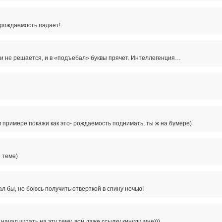
 рождаемость падает!
и не решается, и в «подъебал» буквы прячет. Интеллегенция…
м примере покажи как это- рождаемость поднимать, ты ж на бумере)
 теме)
ал бы, но боюсь получить отверткой в спину ночью!
 начал читать на эту тему, вон даже ссылку кинули мне)))