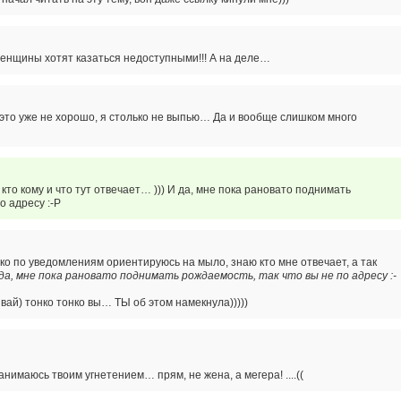
енщины хотят казаться недоступными!!! А на деле…
 это уже не хорошо, я столько не выпью… Да и вообще слишком много
 кто кому и что тут отвечает… ))) И да, мне пока рановато поднимать
о адресу :-P
ько по уведомлениям ориентируюсь на мыло, знаю кто мне отвечает, а так
да, мне пока рановато поднимать рождаемость, так что вы не по адресу :-
вай) тонко тонко вы… ТЫ об этом намекнула)))))
анимаюсь твоим угнетением… прям, не жена, а мегера! ....((