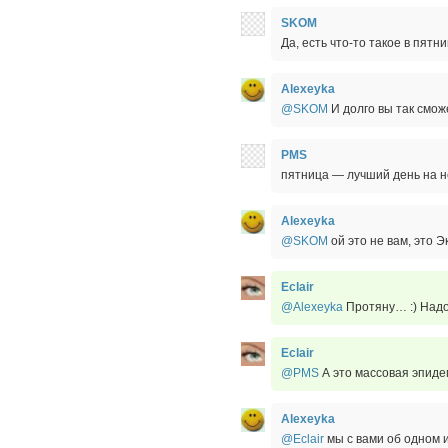
SKOM
Да, есть что-то такое в пятни
Alexeyka
@SKOM
И долго вы так смож
PMS
пятница — лучший день на не
Alexeyka
@SKOM
ой это не вам, это Э
Eclair
@Alexeyka
Протяну… :) Надое
Eclair
@PMS
А это массовая эпидем
Alexeyka
@Eclair
мы с вами об одном и