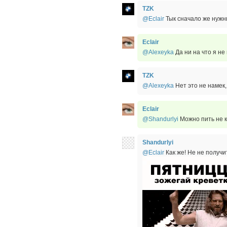
TZK
@Eclair
Тык сначало же нужн
Eclair
@Alexeyka
Да ни на что я не
TZK
@Alexeyka
Нет это не намек
Eclair
@Shandurlyi
Можно пить не к
Shandurlyi
@Eclair
Как же! Не не получи