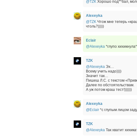
@TZK
Хорошо под**бал, моло
Alexeyka
@TZK
Чтож мне теперь «краш
чтоль?)))))
Eclair
@Alexeyka
*глупо хихикнула*
TZK
@Alexeyka
Эх…
Всему учить надо))))
Значит так…
Пишеш Л.С. с текстом «Прив
Далее по обстоятельствам.
А уж потом краш тест!))))))
Alexeyka
@Eclair
*с глупым лицом заду
TZK
@Alexeyka
Так хватит хихикат