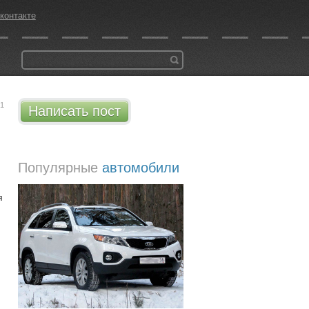
контакте
21
Написать пост
Популярные
автомобили
я