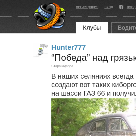
регистрация
вход
вход
Клубы
Водит
Hunter777
“Победа” над грязь
Старокадабра
В наших селяниях всегда
создают вот таких киборг
на шасси ГАЗ 66 и получи