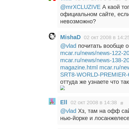
@mrXCLUZIVE
А каой то
официальном сайте, если
невозможно?
MishaD
02 окт 2008 в 14:2
@vlad
почитать вообще о
mcar.ru/news/news-122-2
mcar.ru/news/news-138-20
magazine.html
mcar.ru/ne
SRT8-WORLD-PREMIER-6f
оттуда же узнаете что та
Ell
02 окт 2008 в 14:38
@vlad
Хз, там на офф са
нью-йорке и лосанжелесе,