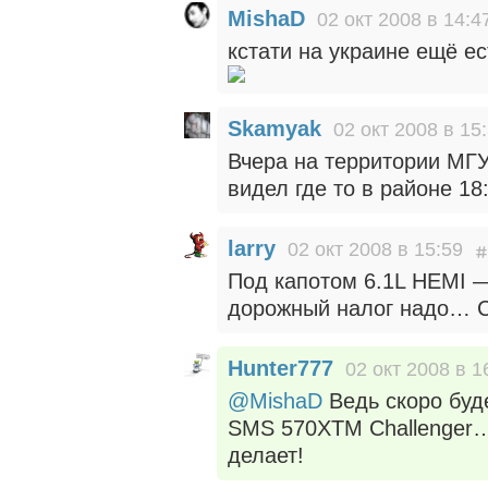
MishaD
02 окт 2008 в 14:4
кстати на украине ещё ес
Skamyak
02 окт 2008 в 15
Вчера на территории МГУ
видел где то в районе 18
larry
02 окт 2008 в 15:59
Под капотом 6.1L HEMI —
дорожный налог надо… С
Hunter777
02 окт 2008 в 1
@MishaD
Ведь скоро буд
SMS 570XTM Challenger… У
делает!