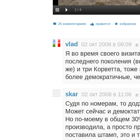
1
/
4
26 комментариев
нравится
избранное
vlad
02 окт 2008 в 09:09
Я во время своего визит
последнего поколения (вс
же) и три Корветта, тож
более демократичные, че
skar
02 окт 2008 в 11:06
Судя по номерам, то дод
Может сейчас и демоктат
Но по-моему в общем 30
производила, а просто п
поставила штамп, это и т