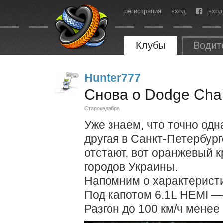
регистрация
вход
вход
Клубы
Водит
Hunter777
Снова о Dodge Cha
Старокадабра
Уже знаем, что точно одн
другая в Санкт-Петербург
отстают, вот оранжевый к
городов Украины.
Напомним о характеристи
Под капотом 6.1L HEMI — 
Разгон до 100 км/ч менее 