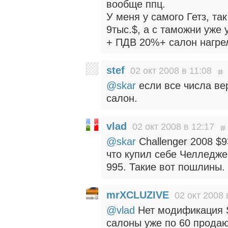
вообще ппц.
У меня у самого Гетз, т
9тыс.$, а с таможни уже
+ ПДВ 20%+ салон нагре
stef
02 окт 2008 в 11:08
@skar
если все числа ве
салон.
vlad
02 окт 2008 в 12:17
@skar
Challenger 2008 $9
что купил себе Челледже
995. Такие вот пошлины.
mrXCLUZIVE
02 окт 2008 
@vlad
Нет модификация S
салоны уже по 60 продают