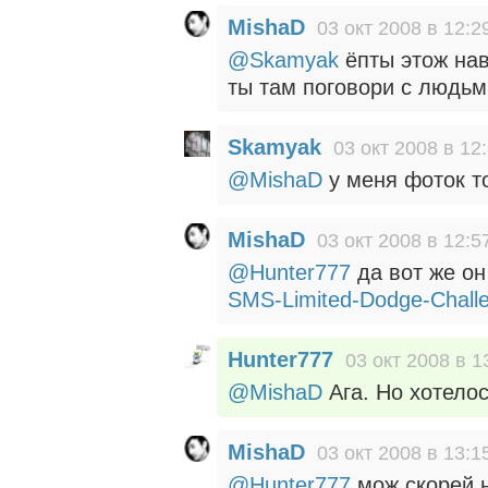
MishaD
03 окт 2008 в 12:2
@Skamyak
ёпты этож нав
ты там поговори с людь
Skamyak
03 окт 2008 в 12
@MishaD
у меня фоток то
MishaD
03 окт 2008 в 12:5
@Hunter777
да вот же он
SMS-Limited-Dodge-Challe
Hunter777
03 окт 2008 в 1
@MishaD
Ага. Но хотелос
MishaD
03 окт 2008 в 13:1
@Hunter777
мож скорей н