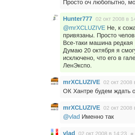
Просто оч любопытно, мо
Hunter777
02 окт 2008 в 1
@mrXCLUZIVE
Не, к сож
привязаны. Просто челов
Все-таки машина редкая 
Думаю 20 октября я смог
исключено, что его в га
ЛенЭкспо.
mrXCLUZIVE
02 окт 2008 
ОК Хантре будем ждать о
mrXCLUZIVE
02 окт 2008 
@vlad
Именно так
vlad
02 окт 2008 в 14:23