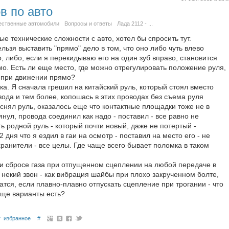
в по авто
ественные автомобили
Вопросы и ответы
Лада 2112 - ...
ые технические сложности с авто, хотел бы спросить тут.
льзя выставить "прямо" дело в том, что оно либо чуть влево
 либо, если я перекидываю его на один зуб вправо, становится
о. Есть ли еще место, где можно отрегулировать положение руля,
о при движении прямо?
ка. Я сначала грешил на китайский руль, который стоял вместо
вода и тем более, копошась в этих проводах без съема руля
 снял руль, оказалось еще что контактные площадки тоже не в
янул, провода соединил как надо - поставил - все равно не
ть родной руль - который почти новый, даже не потертый -
 дня что я ездил в гаи на осмотр - поставил на место его - не
ранители - все целы. Где чаще всего бывает поломка в таком
ли сбросе газа при отпущенном сцеплении на любой передаче в
некий звон - как вибрация шайбы при плохо закрученном болте,
тся, если плавно-плавно отпускать сцепление при трогании - что
еще варианты есть?
избранное
#