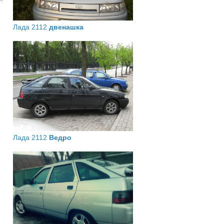
Лада 2112
двенашка
Лада 2112
Ведро