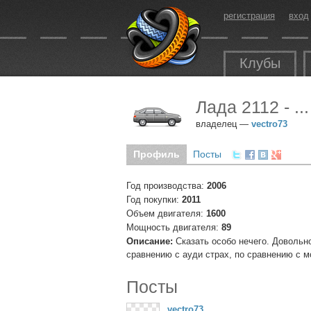
регистрация
вход
Клубы
Лада 2112 - ...
владелец —
vectro73
Профиль
Посты
Год производства:
2006
Год покупки:
2011
Объем двигателя:
1600
Мощность двигателя:
89
Описание:
Сказать особо нечего. Довольно
сравнению с ауди страх, по сравнению с м
Посты
vectro73