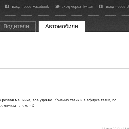
вход через Facebook
вход через Twitter
вход через В
Водители
Автомобили
 резвая машинка, все удобно. Конечно тазик и в афирке тазик, по
осквичем - люкс =D
17 июн 2012 в 13: