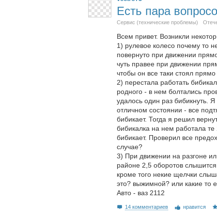
Есть пара вопросо
Сервис (технические проблемы)
Отеч
Всем привет. Возникли некотор
1) рулевое колесо почему то не
повернуто при движении прямо,
чуть правее при движении прям
чтобы он все таки стоял прям
2) перестала работать бибикал
родного - в нем болтались про
удалось один раз бибикнуть. Я
отличном состоянии - все подт
бибикает. Тогда я решил верну
бибикалка на нем работала те 2
бибикает. Проверил все предох
случае?
3) При движении на разгоне и
районе 2,5 оборотов слышится 
кроме того некие щелчки слыша
это? выжимной? или какие то 
Авто - ваз 2112
14 комментариев
нравится