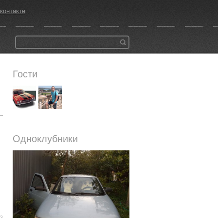
контакте
Гости
Одноклубники
03