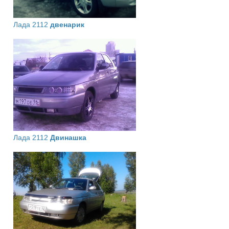
Лада 2112
двенарик
Лада 2112
Двинашка