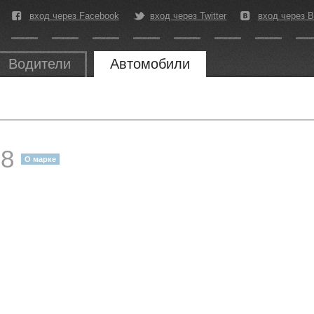
вход через Facebook
вход через Twitter
вход через В
Водители
Автомобили
08
О марке