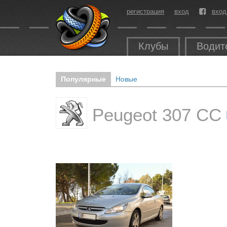
регистрация
вход
вход
Клубы
Водит
Популярные
Новые
Peugeot 307 CC