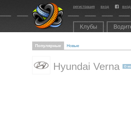
регистрация
вход
вход
Клубы
Водит
Популярные
Новые
Hyundai Verna
О м