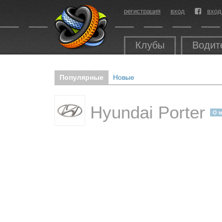
регистрация
вход
вход
Клубы
Водит
Популярные
Новые
Hyundai Porter
О 