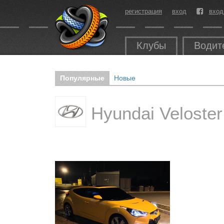
регистрация
вход
вход
Клубы
Водит
Популярные
Новые
Hyundai Veloste