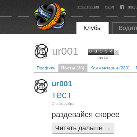
регистрация
вход
вход
Клубы
Водит
ur001
0
0
1
1
4
2
пробег
Профиль
Посты (36)
Комментарии (280)
ur001
тест
Старокадабра
раздевайся скорее
Читать дальшe →