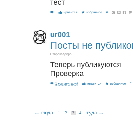
тест
нравится
избранное
#
ur001
Посты не публико
Старокадабра
Теперь публикуются
Проверка
1 комментарий
нравится
избранное
#
← сюда
туда →
1
2
3
4