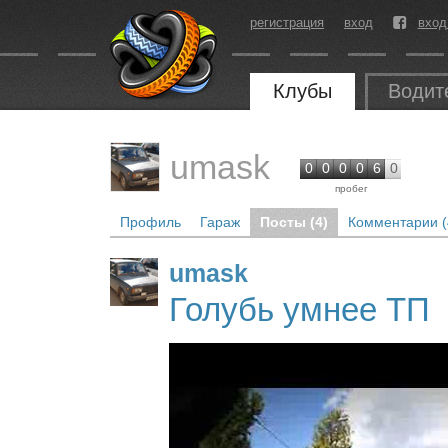
регистрация
вход
вход
Клубы
Водит
umask
0
0
0
0
6
0
пробег
Профиль
Гараж
Посты (4)
Комментарии (
umask
Голубь умнее ТП