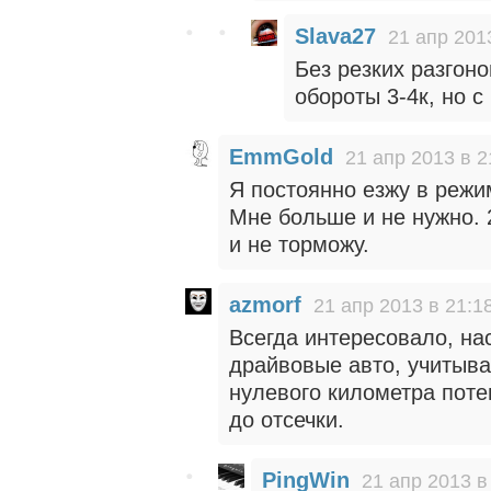
Slava27
21 апр 201
Без резких разгон
обороты 3-4к, но 
EmmGold
21 апр 2013 в 2
Я постоянно езжу в режи
Мне больше и не нужно. 
и не торможу.
azmorf
21 апр 2013 в 21:1
Всегда интересовало, нас
драйвовые авто, учитывая
нулевого километра поте
до отсечки.
PingWin
21 апр 2013 в