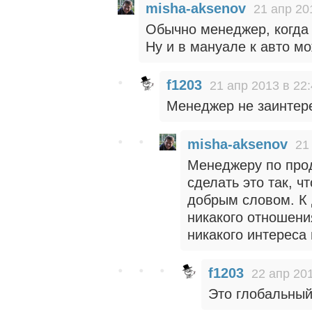
misha-aksenov
21 апр 20
Обычно менеджер, когда 
Ну и в мануале к авто мо
f1203
21 апр 2013 в 22
Менеджер не заинтер
misha-aksenov
21
Менеджеру по про
сделать это так, 
добрым словом. К
никакого отношени
никакого интереса 
f1203
22 апр 201
Это глобальный