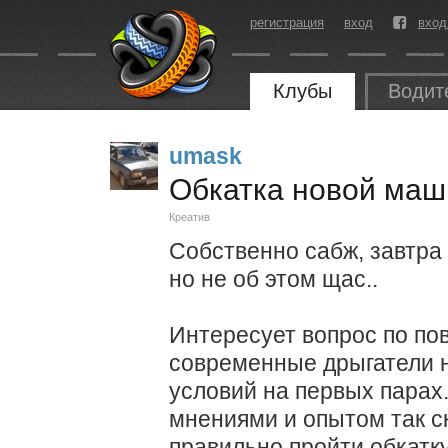
регистрация
вход
вход
Клубы
Водит
umask
Обкатка новой ма
Креатив
Собственно сабж, завтра 
но не об этом щас..
Интересует вопрос по пов
современные дрыгатели н
условий на первых парах
мнениями и опытом так ск
правильно пройти обкатку