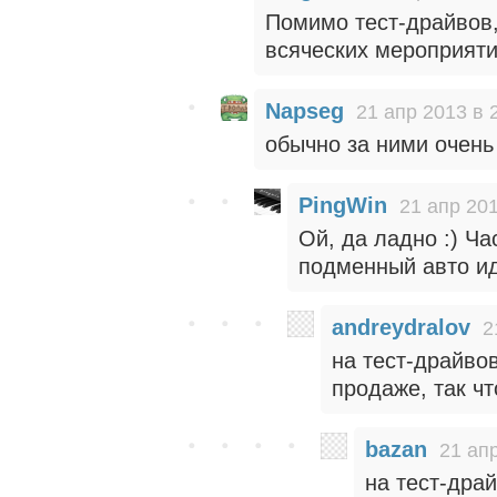
Помимо тест-драйвов,
всяческих мероприяти
Napseg
21 апр 2013 в 
обычно за ними очень
PingWin
21 апр 201
Ой, да ладно :) Ч
подменный авто ид
andreydralov
2
на тест-драйво
продаже, так чт
bazan
21 апр
на тест-дра