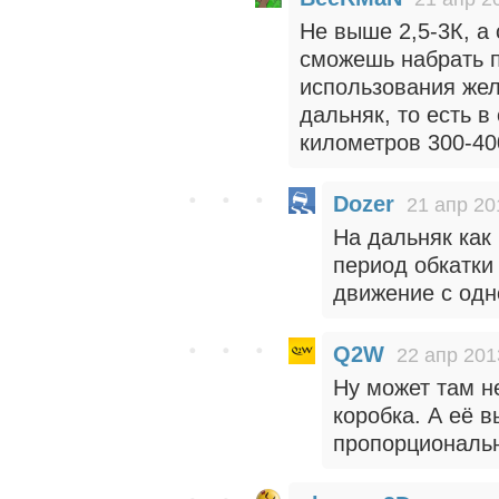
Не выше 2,5-3К, а 
сможешь набрать п
использования жел
дальняк, то есть 
километров 300-40
Dozer
21 апр 20
На дальняк как 
период обкатки
движение с одн
Q2W
22 апр 201
Ну может там н
коробка. А её в
пропорциональн