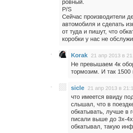
ровный.
P/S
Сейчас производители де
автомобиля и сделать и
от туда и пишут, что обк
коробки у нас не обслуж
Korak
21 апр 2013 в 21
Не превышаем 4к обо
тормозим. И так 1500 
sicle
21 апр 2013 в 21:
что имеется ввиду по
слышал, что в поездк
обкатывать, лучше в 
писали выше до 3х-4х 
обкатывал, такую инфу