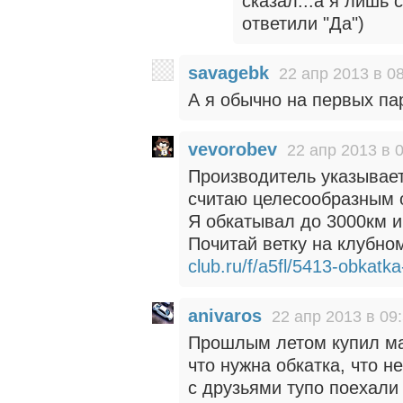
сказал...а я лишь 
ответили "Да")
savagebk
22 апр 2013 в 0
А я обычно на первых па
vevorobev
22 апр 2013 в 
Производитель указывает 
считаю целесообразным 
Я обкатывал до 3000км и
Почитай ветку на клубн
club.ru/f/a5fl/5413-obkatka
anivaros
22 апр 2013 в 09
Прошлым летом купил ма
что нужна обкатка, что н
с друзьями тупо поехали