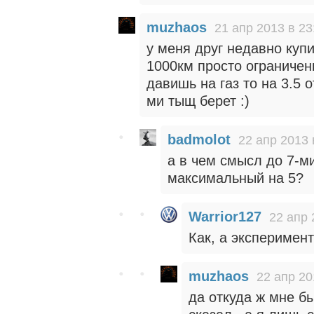
muzhaos
21 апр 2013 в 23
у меня друг недавно купи
1000км просто ограничен
давишь на газ то на 3.5 
ми тыщ берет :)
badmolot
22 апр 2013 
а в чем смысл до 7-ми
максимальный на 5?
Warrior127
22 апр 
Как, а эксперимент
muzhaos
22 апр 20
да откуда ж мне бы