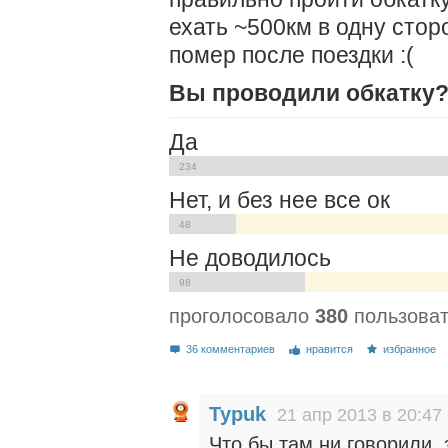
ехать ~500км в одну стор
помер после поездки :(
Вы проводили обкатку
Да
234
Нет, и без нее все ок
48
Не доводилось
98
проголосовало
380
пользова
36 комментариев
нравится
избранное
Typuk
21 апр 2013 в 20:47
Что бы там ни говорили,