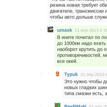
резина новая требует обк
двигателе, трансмиссии и
чтобы авто дольше служи
umask
21 апр 2013 в 2
В инете почитал по по
до 1000км надо ехать 
наоборот крутить до о
противоречивостей, м
все окей.
Typuk
21 апр 2013 
Это нужно чтобы д
новых гладких шин
типа смазки есть, 
BeeRMaN
21 апр 2