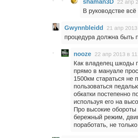
shaman3D
22 апр 
В руководстве всё
Gwynnbleidd
21 апр 2013
процедура должна быть 
nooze
22 апр 2013 в 11
Как владелец шкоды п
прямо в мануале прос
1500км стараться не 
пользоваться педалью 
обкатки постепенно п
используя его на высо
Про высокие обороты 
бережный режим, дви
поработать, не тольк