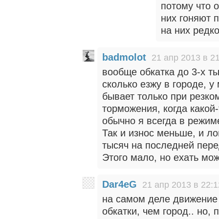
потому что 
них гоняют 
на них редк
badmolot
21 апр 2013 в 2
вообще обкатка до 3-х ты
сколько езжу в городе, у
бывает только при резком
торможения, когда какой-
обычно я всегда в режиме
Так и износ меньше, и л
тысяч на последней перед
Этого мало, но ехать мо
Dar4eG
21 апр 2013 в 22:1
на самом деле движение 
обкатки, чем город.. но,