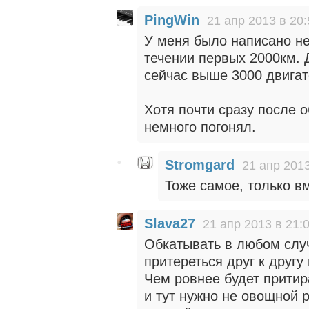
PingWin
21 апр 2013 в 20:
У меня было написано не
течении первых 2000км. 
сейчас выше 3000 двигат
Хотя почти сразу после 
немного погонял.
Stromgard
21 апр 2013
Тоже самое, только в
Slava27
21 апр 2013 в 21:
Обкатывать в любом случ
притереться друг к другу
Чем ровнее будет прити
и тут нужно не овощной 