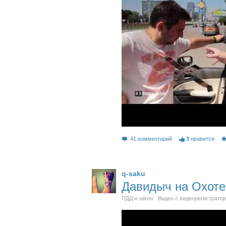
41 комментарий
3
нравится
q-saku
Давидыч на Охоте
ПДД и закон
Видео с видеорегистрато