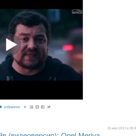
избранное
#
15 июл 2013 в 00:
в (видеоверсия): Opel Meriva