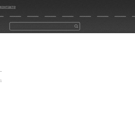
контакте
51