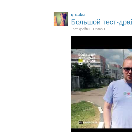
q-saku
Большой тест-драй
Тест-драйвы
Обзоры