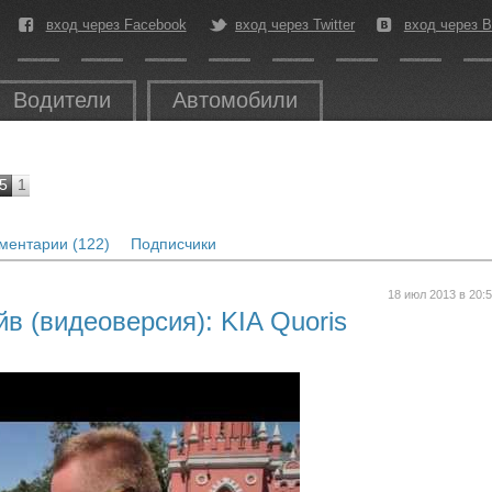
вход через Facebook
вход через Twitter
вход через В
Водители
Автомобили
5
1
ментарии (122)
Подписчики
18 июл 2013 в 20:
в (видеоверсия): KIA Quoris