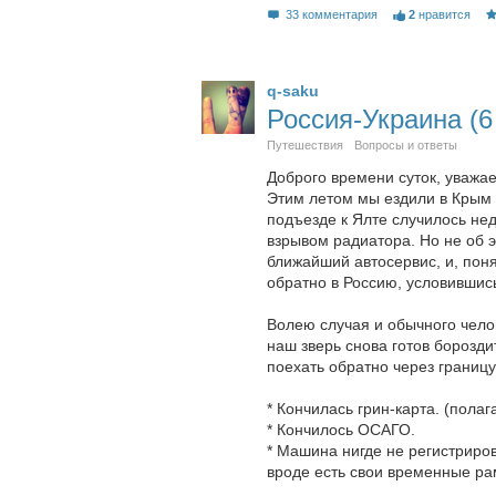
33 комментария
2
нравится
q-saku
Россия-Украина (6
Путешествия
Вопросы и ответы
Доброго времени суток, уважа
Этим летом мы ездили в Крым 
подъезде к Ялте случилось н
взрывом радиатора. Но не об 
ближайший автосервис, и, пон
обратно в Россию, условившись
Волею случая и обычного чело
наш зверь снова готов борозди
поехать обратно через границу
* Кончилась грин-карта. (полаг
* Кончилось ОСАГО.
* Машина нигде не регистриров
вроде есть свои временные ра