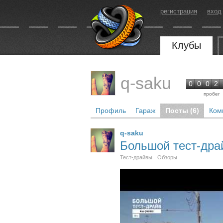
регистрация
вход
Клубы
q-saku
0
0
0
2
пробег
Профиль
Гараж
Посты (6)
Ком
q-saku
Большой тест-драй
Тест-драйвы
Обзоры