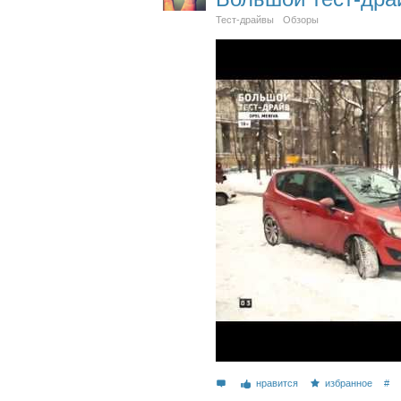
Тест-драйвы
Обзоры
нравится
избранное
#