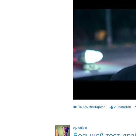
16 комментариев
2
нравится
q-saku
Большой тест-драй