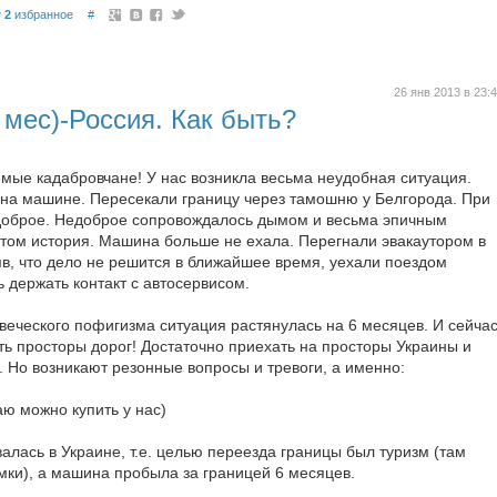
2
избранное
#
26 янв 2013 в 23:
 мес)-Россия. Как быть?
емые кадабровчане! У нас возникла весьма неудобная ситуация.
на машине. Пересекали границу через тамошню у Белгорода. При
едоброе. Недоброе сопровождалось дымом и весьма эпичным
этом история. Машина больше не ехала. Перегнали эвакаутором в
яв, что дело не решится в ближайшее время, уехали поездом
 держать контакт с автосервисом.
веческого пофигизма ситуация растянулась на 6 месяцев. И сейча
ть просторы дорог! Достаточно приехать на просторы Украины и
. Но возникают резонные вопросы и тревоги, а именно:
аю можно купить у нас)
алась в Украине, т.е. целью переезда границы был туризм (там
мки), а машина пробыла за границей 6 месяцев.