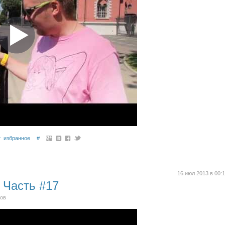
избранное
#
16 июл 2013 в 00:
 Часть #17
ров