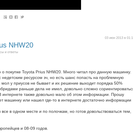
03 июн 2013 в 01:
rius NHW20
сы и ответы
о покупке Toyota Prius NHW20. Много читал про данную машинку.
с недетским ресурсом зч, но есть шанс попасть на проблемную
 мол у приусов не бывает и их решение выходит порядка 50%
гибридами раньше дела не имел, довольно сложно сориентироватьс
. В интернете также довольно мало об этом информации. Прошу
ает машинку или нашел где-то в интернете достаточно информации
 все в одном месте и по полочкам, но готов довольствоваться тем,
вропейцев и 08-09 годов.