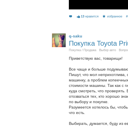
13
нравится
избранное
#
q-saku
Покупка Toyota P
Покупка / Продажа
Выбор авто
Вопро
Приветствую вас, товарищи!
Все чаще и больше подумываю 
Пишут, что мол неприхотлива, 
машинку, а проблем копеечных
стоимости машины. Так как с 
куда смотреть, что проверять
отозваться тех, кто хорошо зн
по выбору и покупке.
Разумеется хотелось бы, чтобы
что есть.
Выбирать, думается, буду из е