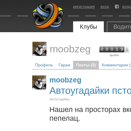
регистрация
вход
вход
Клубы
Водит
moobzeg
0
0
0
1
9
1
пробег
Профиль
Гараж
Посты (2)
Комментарии (
moobzeg
Автоугадайки пст
Автоугадайка
Нашел на просторах вко
пепелац.