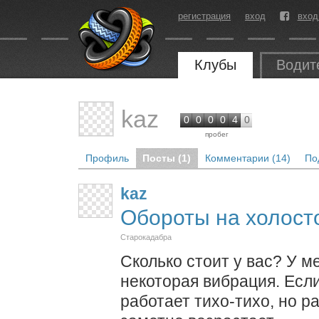
регистрация
вход
вход
Клубы
Водит
kaz
0
0
0
0
4
0
пробег
Профиль
Посты (1)
Комментарии (14)
По
kaz
Обороты на холост
Старокадабра
Сколько стоит у вас? У м
некоторая вибрация. Если
работает тихо-тихо, но 