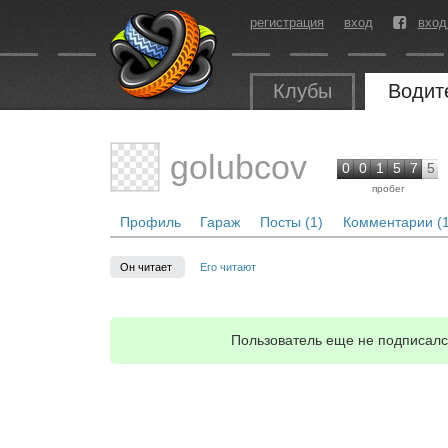
регистрация
вход
вход
Клубы
Водит
golubcov
0
0
1
5
7
5
пробег
Профиль
Гараж
Посты (1)
Комментарии (1
Он читает
Его читают
Пользователь еще не подписался